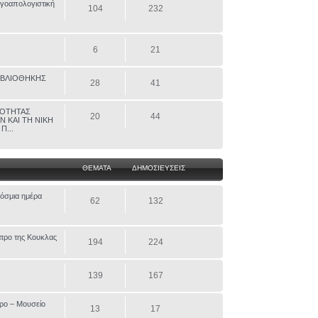
γοαπολογιστική
104
232
6
21
ΙΒΛΙΟΘΗΚΗΣ
28
41
ΝΟΤΗΤΑΣ
20
44
 ΚΑΙ ΤΗ ΝIΚΗ
Π...
ΘΕΜΑΤΑ
ΔΗΜΟΣΙΕΥΣΕΙΣ
κόσμια ημέρα
62
132
τρο της Κουκλας
194
224
139
167
ρο – Μουσείο
13
17