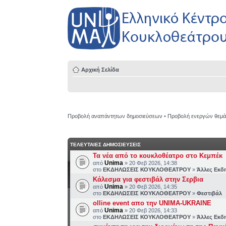
Αρχική Σελίδα
Προβολή αναπάντητων δημοσιεύσεων
•
Προβολή ενεργών θεμ
ΤΕΛΕΥΤΑΙΕΣ ΔΗΜΟΣΙΕΥΣΕΙΣ
Τα νέα από το κουκλοθέατρο στο Κεμπέκ
Unima
από
» 20 Φεβ 2026, 14:38
στο
ΕΚΔΗΛΩΣΕΙΣ ΚΟΥΚΛΟΘΕΑΤΡΟΥ
»
Άλλες Εκδ
Κάλεσμα για φεστιβάλ στην Σερβια
Unima
από
» 20 Φεβ 2026, 14:35
στο
ΕΚΔΗΛΩΣΕΙΣ ΚΟΥΚΛΟΘΕΑΤΡΟΥ
»
Φεστιβάλ
olline event απο την UNIMA-UKRAINE
Unima
από
» 20 Φεβ 2026, 14:33
στο
ΕΚΔΗΛΩΣΕΙΣ ΚΟΥΚΛΟΘΕΑΤΡΟΥ
»
Άλλες Εκδ