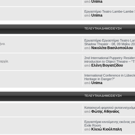
Unima
από
Εργαστήριο Teatro Lambe-Lambe 
Unima
από
ΤΕΛΕΥΤΑΙΑ ΔΗΜΟΣΙΕΥΣΗ
Εργαστήριο Εργαστήριο Teatro L
ήνα.
Shadow Theater - 08, 09 Μαΐου 2
Νικολέτα Βασιλοπούλου
από
2nd International Puppetry Residen
αρχία.
introduction to Object Theatre – “T
Ελένη Βογιατζίδου
από
International Conference in Lübeck
Heritage in Danger?”
Unima
από
ΤΕΛΕΥΤΑΙΑ ΔΗΜΟΣΙΕΥΣΗ
Κατασκευή φορητού αυτοενισχυόμ
Φώτης Αθηναίος
από
Εργαστήρια κινούμενης εικόνας γι
Exile Room
Κλειώ Κιούλπαλη
από