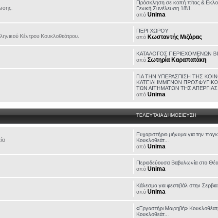
Πρόσκληση σε κοπή πίτας & Εκλο
ωσης.
Γενική Συνέλευση 18\1...
Unima
από
ΠΕΡΙ ΧΩΡΟΥ
 Ελληνικού Κέντρου Κουκλοθεάτρου.
Κωσταντής Μιζάρας
από
ΚΑΤΑΛΟΓΟΣ ΠΕΡΙΕΧΟΜΕΝΩΝ Β
Σωτηρία Καραπατάκη
από
ΓΙΑ ΤΗΝ ΥΠΕΡΑΣΠΙΣΗ ΤΗΣ ΚΟΙ
ΚΑΤΕΙΛΗΜΜΕΝΩΝ ΠΡΟΣΦΥΓΙΚΩΝ
ΤΩΝ ΑΙΤΗΜΑΤΩΝ ΤΗΣ ΑΠΕΡΓΙΑΣ 
Unima
από
ΤΕΛΕΥΤΑΙΑ ΔΗΜΟΣΙΕΥΣΗ
Eυχαριστήριο μήνυμα για την παγ
εία
Κουκλοθεάτ...
Unima
από
Περιοδεύουσα Βαβυλωνία στο Θέα
Unima
από
Κάλεσμα για φεστιβάλ στην Σερβια
Unima
από
«Εργαστήρι Μαιρηβή» Κουκλοθέατ
Κουκλοθεάτ...