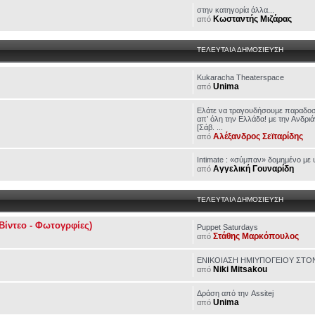
στην κατηγορία άλλα...
Κωσταντής Μιζάρας
από
ΤΕΛΕΥΤΑΙΑ ΔΗΜΟΣΙΕΥΣΗ
Kukaracha Theaterspace
Unima
από
Ελάτε να τραγουδήσουμε παραδοσ
απ’ όλη την Ελλάδα! με την Ανδρ
[Σάβ. ...
Αλέξανδρος Σεϊταρίδης
από
Intimate : «σύμπαν» δομημένο με 
Αγγελική Γουναρίδη
από
ΤΕΛΕΥΤΑΙΑ ΔΗΜΟΣΙΕΥΣΗ
Βίντεο - Φωτογρφίες)
Puppet Saturdays
Στάθης Μαρκόπουλος
από
ΕΝΙΚΟΙΑΣΗ ΗΜΙΥΠΟΓΕΙΟΥ ΣΤ
Niki Mitsakou
από
Δράση από την Assitej
Unima
από