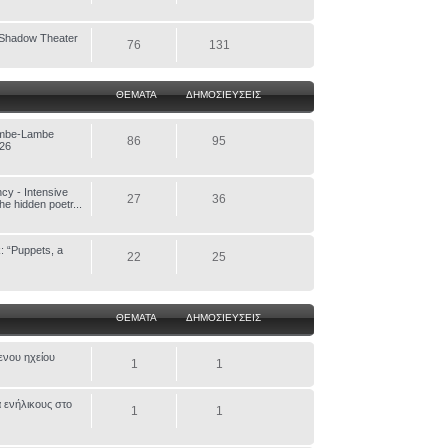
Shadow Theater
76
131
ΘΕΜΑΤΑ
ΔΗΜΟΣΙΕΥΣΕΙΣ
ambe-Lambe
86
95
026
cy - Intensive
27
36
he hidden poetr...
: “Puppets, a
22
25
ΘΕΜΑΤΑ
ΔΗΜΟΣΙΕΥΣΕΙΣ
ενου ηχείου
1
1
α ενήλικους στο
1
1