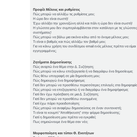
Προφίλ Μέλους και ρυθμίσεις
Πώς μπορώ να αλλάξω τις ρυθμίσεις μου;
Η ώρα δεν είναι σωστή!
Έχω αλλάξει την χρονοζώνη αλλά και πάλι η ώρα δεν είναι σωστή!
Η γλώσσα μου δεν συμπεριλαμβάνεται στον κατάλογο με τις γλώσσες
συστήματος!
Πώς μπορώ να βάλω μια εικόνα κάτω από το όνομα μέλους μου;
Τι είναι ο βαθμός και πώς αλλάζω τον βαθμό μου;
Για να κάνω χρήση του συνδέσμου email ενός μέλους πρέπει να είμαι
εγγεγραμμένος;
Ζητήματα Δημοσίευσης
Πώς αναρτώ ένα θέμα στην Δ. Συζήτηση;
Πώς μπορώ να κάνω επεξεργασία ή να διαγράψω ένα δημοσίευμα;
Πώς θέτω υπογραφή σε μία δημοσίευση μου;
Πώς δημιουργώ ένα δημοψήφισμα;
Γιατί δεν μπορώ να προσθέσω περισσότερες επιλογές στα δημοψηφί
Πώς μπορώ να επεξεργαστώ ή να διαγράψω ένα δημοψήφισμα;
Γιατί δεν έχω πρόσβαση σε μια Δ. Συζήτηση;
Γιατί δεν μπορώ να προσθέσω συνημμένα;
Γιατί έχω πάρει προειδοποίηση;
Πώς μπορώ να αναφέρω δημοσιεύσεις σε έναν συντονιστή;
Τι είναι το κουμπί “Αποθήκευση” στην φόρμα δημοσίευσης;
Γιατί η δημοσίευση μου πρέπει να εγκριθεί;
Πως σημειώνουμε ένα θέμα σαν νέο;
Μορφοποίηση και τύποι Θ. Ενοτήτων