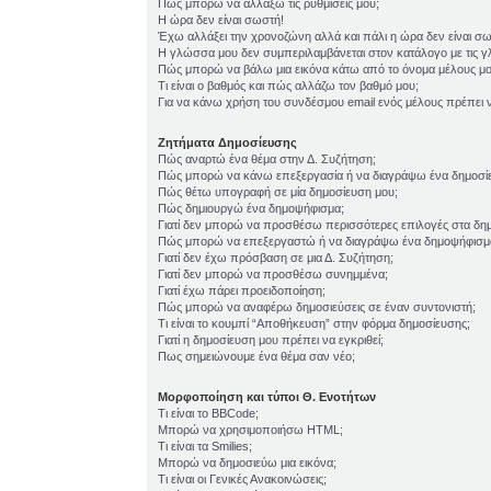
Πώς μπορώ να αλλάξω τις ρυθμίσεις μου;
Η ώρα δεν είναι σωστή!
Έχω αλλάξει την χρονοζώνη αλλά και πάλι η ώρα δεν είναι σ
Η γλώσσα μου δεν συμπεριλαμβάνεται στον κατάλογο με τις 
Πώς μπορώ να βάλω μια εικόνα κάτω από το όνομα μέλους μο
Τι είναι ο βαθμός και πώς αλλάζω τον βαθμό μου;
Για να κάνω χρήση του συνδέσμου email ενός μέλους πρέπει ν
Ζητήματα Δημοσίευσης
Πώς αναρτώ ένα θέμα στην Δ. Συζήτηση;
Πώς μπορώ να κάνω επεξεργασία ή να διαγράψω ένα δημοσί
Πώς θέτω υπογραφή σε μία δημοσίευση μου;
Πώς δημιουργώ ένα δημοψήφισμα;
Γιατί δεν μπορώ να προσθέσω περισσότερες επιλογές στα δη
Πώς μπορώ να επεξεργαστώ ή να διαγράψω ένα δημοψήφισμ
Γιατί δεν έχω πρόσβαση σε μια Δ. Συζήτηση;
Γιατί δεν μπορώ να προσθέσω συνημμένα;
Γιατί έχω πάρει προειδοποίηση;
Πώς μπορώ να αναφέρω δημοσιεύσεις σε έναν συντονιστή;
Τι είναι το κουμπί “Αποθήκευση” στην φόρμα δημοσίευσης;
Γιατί η δημοσίευση μου πρέπει να εγκριθεί;
Πως σημειώνουμε ένα θέμα σαν νέο;
Μορφοποίηση και τύποι Θ. Ενοτήτων
Τι είναι το BBCode;
Μπορώ να χρησιμοποιήσω HTML;
Τι είναι τα Smilies;
Μπορώ να δημοσιεύω μια εικόνα;
Τι είναι οι Γενικές Ανακοινώσεις;