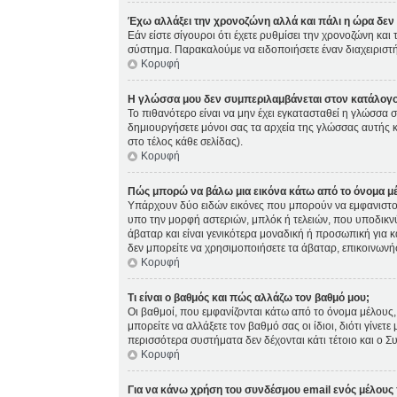
Έχω αλλάξει την χρονοζώνη αλλά και πάλι η ώρα δεν 
Εάν είστε σίγουροι ότι έχετε ρυθμίσει την χρονοζώνη κα
σύστημα. Παρακαλούμε να ειδοποιήσετε έναν διαχειριστή
Κορυφή
Η γλώσσα μου δεν συμπεριλαμβάνεται στον κατάλογο
Το πιθανότερο είναι να μην έχει εγκατασταθεί η γλώσσα σ
δημιουργήσετε μόνοι σας τα αρχεία της γλώσσας αυτής 
στο τέλος κάθε σελίδας).
Κορυφή
Πώς μπορώ να βάλω μια εικόνα κάτω από το όνομα μ
Υπάρχουν δύο ειδών εικόνες που μπορούν να εμφανιστούς
υπο την μορφή αστεριών, μπλόκ ή τελειών, που υποδικνύ
άβαταρ και είναι γενικότερα μοναδική ή προσωπική για κά
δεν μπορείτε να χρησιμοποιήσετε τα άβαταρ, επικοινωνήστ
Κορυφή
Τι είναι ο βαθμός και πώς αλλάζω τον βαθμό μου;
Οι βαθμοί, που εμφανίζονται κάτω από το όνομα μέλους, 
μπορείτε να αλλάξετε τον βαθμό σας οι ίδιοι, διότι γίν
περισσότερα συστήματα δεν δέχονται κάτι τέτοιο και ο Σ
Κορυφή
Για να κάνω χρήση του συνδέσμου email ενός μέλους 