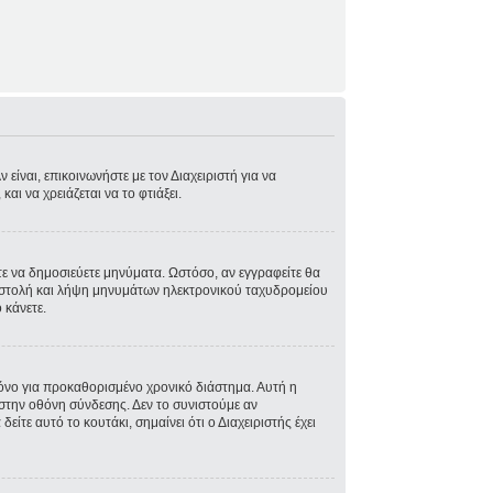
είναι, επικοινωνήστε με τον Διαχειριστή για να
και να χρειάζεται να το φτιάξει.
στε να δημοσιεύετε μηνύματα. Ωστόσο, αν εγγραφείτε θα
ποστολή και λήψη μηνυμάτων ηλεκτρονικού ταχυδρομείου
 κάνετε.
όνο για προκαθορισμένο χρονικό διάστημα. Αυτή η
στην οθόνη σύνδεσης. Δεν το συνιστούμε αν
ίτε αυτό το κουτάκι, σημαίνει ότι ο Διαχειριστής έχει