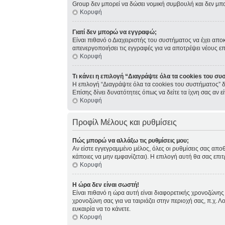
Group δεν μπορεί να δώσει νομική συμβουλή και δεν μπ
Κορυφή
Γιατί δεν μπορώ να εγγραφώ;
Είναι πιθανό ο Διαχειριστής του συστήματος να έχει απο
απενεργοποιήσει τις εγγραφές για να αποτρέψει νέους ε
Κορυφή
Τι κάνει η επιλογή “Διαγράψτε όλα τα cookies του συ
Η επιλογή “Διαγράψτε όλα τα cookies του συστήματος” δ
Επίσης δίνει δυνατότητες όπως να δείτε τα ίχνη σας αν
Κορυφή
Προφίλ Μέλους και ρυθμίσεις
Πώς μπορώ να αλλάξω τις ρυθμίσεις μου;
Αν είστε εγγεγραμμένο μέλος, όλες οι ρυθμίσεις σας απο
κάποιες να μην εμφανίζεται). Η επιλογή αυτή θα σας επιτ
Κορυφή
Η ώρα δεν είναι σωστή!
Είναι πιθανό η ώρα αυτή είναι διαφορετικής χρονοζώνης 
χρονοζώνη σας για να ταιριάζει στην περιοχή σας, π.χ. Λ
ευκαιρία να το κάνετε.
Κορυφή