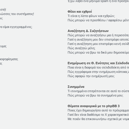
Έχω λάβει ένα μήνυμα spam ή ένα προσβλη
ωστή!
Φίλοι και εχθροί
γλώσσες του συστήματος!
Τι είναι η λίστα φίλων και εχθρών;
υ;
Πώς μπορώ να προσθέσω / αφαιρέσω μέλη σ
α είμαι εγγεγραμμένος;
Αναζήτηση Δ. Συζητήσεων
Πώς μπορώ να αναζητήσω μια ή περισσότερ
Γιατί η αναζήτηση μου δεν επιστρέφει αποτε
Γιατί η αναζήτηση μου επιστρέφει κενή σελίδ
ευμα;
Πώς αναζητώ μέλη;
Πώς μπορώ να βρω τα δικά μου δημοσιεύματ
μοψηφίσματα;
Ενημέρωση σε Θ. Ενότητες και Σελιδοδε
α;
Ποια είναι η διαφορά του σελιδοδείκτη από 
Πώς εγγράφομαι στην ενημέρωση κάποιας Δ
Πώς αφαιρώ την ενημέρωσή μου;
Συνημμένα
Τι συνημμένα επιτρέπονται σε αυτό το σύστ
Πώς μπορώ να βρω τα συνημμένα μου;
Θέματα αναφορικά με το phpBB 3
Ποιος έχει δημιουργήσει αυτό το πρόγραμμα
Γιατί δεν είναι διαθέσιμο το Χ χαρακτηριστικό
Με ποιόν θα επικοινωνήσω σχετικά με νομ