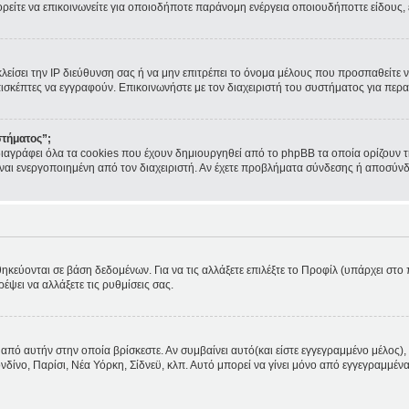
ορείτε να επικοινωνείτε για οποιοδήποτε παράνομη ενέργεια οποιουδήποττε είδους
κλείσει την IP διεύθυνση σας ή να μην επιτρέπει το όνομα μέλους που προσπαθείτε ν
πισκέπτες να εγγραφούν. Επικοινωνήστε με τον διαχειριστή του συστήματος για περα
στήματος”;
ιαγράφει όλα τα cookies που έχουν δημιουργηθεί από το phpBB τα οποία ορίζουν τ
 είναι ενεργοποιημένη από τον διαχειριστή. Αν έχετε προβλήματα σύνδεσης ή αποσύν
θηκεύονται σε βάση δεδομένων. Για να τις αλλάξετε επιλέξτε το Προφίλ (υπάρχει στ
ρέψει να αλλάξετε τις ρυθμίσεις σας.
από αυτήν στην οποία βρίσκεστε. Αν συμβαίνει αυτό(και είστε εγγεγραμμένο μέλος), 
ονδίνο, Παρίσι, Νέα Υόρκη, Σίδνεϋ, κλπ. Αυτό μπορεί να γίνει μόνο από εγγεγραμμένα 