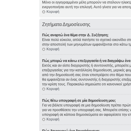
Μόνο οι εγγεγραμμένοι μέλη μπορούν να στείλουν ηλεκτ
ενεργοποιήσει αυτή την επιλογή. Αυτό γίνετε για να α
Κορυφή
Ζητήματα Δημοσίευσης
Πώς αναρτώ ένα θέμα στην Δ. Συζήτηση;
Είναι πολύ εύκολο, απλά πατήστε το σχετικό εικονίδιο σ
στην αποστολή των μηνυμάτων εμφανίζονται στο κάτω τμ
Κορυφή
Πώς μπορώ να κάνω επεξεργασία ή να διαγράψω ένα
Εκτός και αν είστε διαχειριστής ή συντονιστής, μπορείτ
επεξεργασίας για την κατάλληλη δημοσίευση, μερικές φο
από την δημοσίευσή σας όταν επιστρέψετε στο θέμα που 
θα εμφανίζεται αν ένας συντονιστής ή διαχειριστής επ
την κρίση τους. Παρακαλώ σημειώστε οτι κανονικοί χρήσ
Κορυφή
Πώς θέτω υπογραφή σε μία δημοσίευση μου;
Για να βάλετε υπογραφή σε μια δημοσίευση πρέπει πρώτα
για να προσθέσετε την υπογραφή σας. Μπορείτε επίσης ν
υπογραφή σε κάποια δημοσιεύματα αν αφαιρέσετε την 
Κορυφή