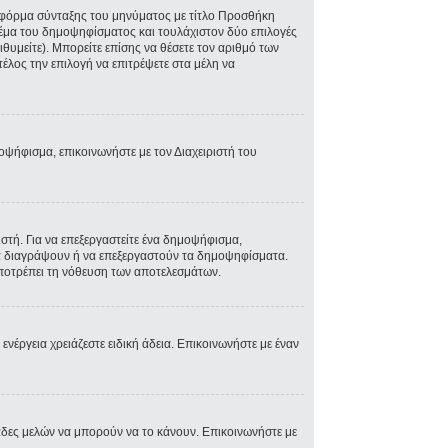
ην φόρμα σύνταξης του μηνύματος με τίτλο Προσθήκη
Θέμα του δημοψηφίσματος και τουλάχιστον δύο επιλογές
θυμείτε). Μπορείτε επίσης να θέσετε τον αριθμό των
τέλος την επιλογή να επιτρέψετε στα μέλη να
μοψήφισμα, επικοινωνήστε με τον Διαχειριστή του
τή. Για να επεξεργαστείτε ένα δημοψήφισμα,
 να διαγράψουν ή να επεξεργαστούν τα δημοψηφίσματα.
 αποτρέπει τη νόθευση των αποτελεσμάτων.
 ενέργεια χρειάζεστε ειδική άδεια. Επικοινωνήστε με έναν
άδες μελών να μπορούν να το κάνουν. Επικοινωνήστε με