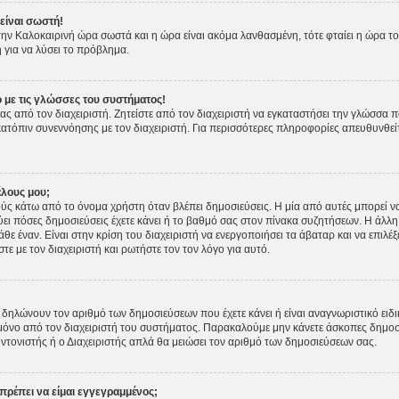
είναι σωστή!
ι την Καλοκαιρινή ώρα σωστά και η ώρα είναι ακόμα λανθασμένη, τότε φταίει η ώρα τ
 για να λύσει το πρόβλημα.
 με τις γλώσσες του συστήματος!
ας από τον διαχειριστή. Ζητείστε από τον διαχειριστή να εγκαταστήσει την γλώσσα π
κατόπιν συνεννόησης με τον διαχειριστή. Για περισσότερες πληροφορίες απευθυνθε
έλους μου;
 κάτω από το όνομα χρήστη όταν βλέπει δημοσιεύσεις. Η μία από αυτές μπορεί να ε
ει πόσες δημοσιεύσεις έχετε κάνει ή το βαθμό σας στον πίνακα συζητήσεων. Η άλλη
θε έναν. Είναι στην κρίση του διαχειριστή να ενεργοποιήσει τα άβαταρ και να επιλέξ
ε με τον διαχειριστή και ρωτήστε τον τον λόγο για αυτό.
δηλώνουν τον αριθμό των δημοσιεύσεων που έχετε κάνει ή είναι αναγνωριστικό ειδικών
ετε μόνο από τον διαχειριστή του συστήματος. Παρακαλούμε μην κάνετε άσκοπες δημοσ
υντονιστής ή ο Διαχειριστής απλά θα μειώσει τον αριθμό των δημοσιεύσεων σας.
πρέπει να είμαι εγγεγραμμένος;