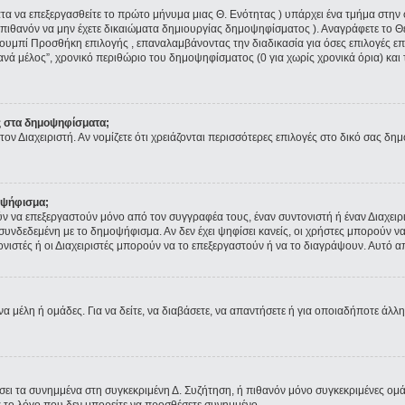
ματα να επεξεργασθείτε το πρώτο μήνυμα μιας Θ. Ενότητας ) υπάρχει ένα τμήμα στ
 πιθανόν να μην έχετε δικαιώματα δημιουργίας δημοψηφίσματος ). Αναγράφετε το 
ουμπί Προσθήκη επιλογής , επαναλαμβάνοντας την διαδικασία για όσες επιλογές επι
ανά μέλος”, χρονικό περιθώριο του δημοψηφίσματος (0 για χωρίς χρονικά όρια) και 
ς στα δημοψηφίσματα;
τον Διαχειριστή. Αν νομίζετε ότι χρειάζονται περισσότερες επιλογές στο δικό σας δη
οψήφισμα;
να επεξεργαστούν μόνο από τον συγγραφέα τους, έναν συντονιστή ή έναν Διαχειρισ
α συνδεδεμένη με το δημοψήφισμα. Αν δεν έχει ψηφίσει κανείς, οι χρήστες μπορούν
τονιστές ή οι Διαχειριστές μπορούν να το επεξεργαστούν ή να το διαγράψουν. Αυτό
να μέλη ή ομάδες. Για να δείτε, να διαβάσετε, να απαντήσετε ή για οποιαδήποτε άλλη
ύσει τα συνημμένα στη συγκεκριμένη Δ. Συζήτηση, ή πιθανόν μόνο συγκεκριμένες ομ