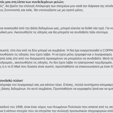
ατός μου στη λίστα των συνδεδεμένων μελών;
ές", θα βρείτε την επιλογή
Απόκρυψη των στοιχείων μου κατά την διάρκεια της σύνδ
ους Συντονιστές και εσάς. Θα υπολογίζεστε ως μη ορατό μέλος.
α ανασυρθεί από την βάση δεδομένων μας, μπορεί εύκολα να δοθεί νέα τιμή. Για να 
ωδικό μου
. Ακολουθήστε τις οδηγίες και θα μπορείτε να συνδεθείτε πάλι σύντομα.
ι σωστά, τότε ένα από τα δύο μπορεί να συμβαίνει. Ή Να έχει ενεργοποιηθεί η COPP
ολουθήσετε τις οδηγίες που έχετε λάβει. Ή να έχετε μόλις εγγραφεί και ο λογαριασμ
ε από εσάς είτε από τον διαχειριστή προκειμένου να μπορέσετε να συνδεθείτε. Μετά 
υδρομείο,, ακολουθήστε τις οδηγίες. Αν δεν έχετε λάβει το ηλεκτρονικό ταχυδρομείο, 
 ό,τι το E-Mail που δώσατε είναι σωστό, προσπαθήστε να επικοινωνήσετε με έναν δι
 συνδεθώ πλέον!
α διέγραψε τον λογαριασμό σας για κάποιο λόγο. Επίσης, πολλά συστήματα απομακρ
ς βάσης δεδομένων. Αν αυτό συμβαίνει, Προσπαθήστε να εγγραφείτε ξανά και να εμπλ
παιδιού του 1998, είναι ένας νόμος των Ηνωμένων Πολιτειών που απαιτεί από τις 
όνα ή κάποιο στοιχείο που να επιτρέπει την συλλογή προσωπικών πληροφοριών από