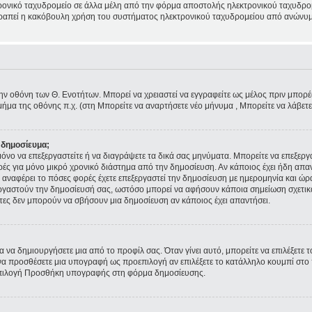
ρονικό ταχυδρομείο σε άλλα μέλη από την φόρμα αποστολής ηλεκτρονικού ταχυδρομε
ποτραπεί η κακόβουλη χρήση του συστήματος ηλεκτρονικού ταχυδρομείου από ανώνυμ
την οθόνη των Θ. Ενοτήτων. Μπορεί να χρειαστεί να εγγραφείτε ως μέλος πριν μπορέσε
ήμα της οθόνης π.χ. (στη Μπορείτε να αναρτήσετε νέο μήνυμα , Μπορείτε να λάβετ
 δημοσίευμα;
ε μόνο να επεξεργαστείτε ή να διαγράψετε τα δικά σας μηνύματα. Μπορείτε να επεξερ
ρές για μόνο μικρό χρονικό διάστημα από την δημοσίευση. Αν κάποιος έχει ήδη απα
αναφέρει το πόσες φορές έχετε επεξεργαστεί την δημοσίευση με ημερομηνία και ώρα.
εξεργαστούν την δημοσίευσή σας, ωστόσο μπορεί να αφήσουν κάποια σημείωση σχετι
τες δεν μπορούν να σβήσουν μια δημοσίευση αν κάποιος έχει απαντήσει.
 να δημιουργήσετε μια από το προφίλ σας. Όταν γίνει αυτό, μπορείτε να επιλέξετε 
α προσθέσετε μια υπογραφή ως προεπιλογή αν επιλέξετε το κατάλληλο κουμπί στο π
επιλογή Προσθήκη υπογραφής στη φόρμα δημοσίευσης.