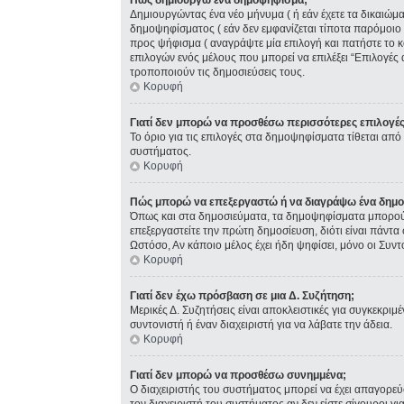
Πώς δημιουργώ ένα δημοψήφισμα;
Δημιουργώντας ένα νέο μήνυμα ( ή εάν έχετε τα δικαιώ
δημοψηφίσματος ( εάν δεν εμφανίζεται τίποτα παρόμοιο
προς ψήφισμα ( αναγράψτε μία επιλογή και πατήστε το κ
επιλογών ενός μέλους που μπορεί να επιλέξει “Επιλογές 
τροποποιούν τις δημοσιεύσεις τους.
Κορυφή
Γιατί δεν μπορώ να προσθέσω περισσότερες επιλογέ
Το όριο για τις επιλογές στα δημοψηφίσματα τίθεται από 
συστήματος.
Κορυφή
Πώς μπορώ να επεξεργαστώ ή να διαγράψω ένα δημ
Όπως και στα δημοσιεύματα, τα δημοψηφίσματα μπορούν 
επεξεργαστείτε την πρώτη δημοσίευση, διότι είναι πάντ
Ωστόσο, Αν κάποιο μέλος έχει ήδη ψηφίσει, μόνο οι Συν
Κορυφή
Γιατί δεν έχω πρόσβαση σε μια Δ. Συζήτηση;
Μερικές Δ. Συζητήσεις είναι αποκλειστικές για συγκεκριμέ
συντονιστή ή έναν διαχειριστή για να λάβατε την άδεια.
Κορυφή
Γιατί δεν μπορώ να προσθέσω συνημμένα;
Ο διαχειριστής του συστήματος μπορεί να έχει απαγορε