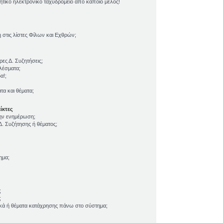
τικό ηλεκτρονικό ταχυδρομείο από κάποιο μέλος!
τις λίστες Φίλων και Εχθρών;
ες Δ. Συζητήσεις;
λέσματα;
α!;
α και θέματα;
ίκτες
την ενημέρωση;
. Συζήτησης ή θέματος;
ημα;
;
;
ικά ή θέματα κατάχρησης πάνω στο σύστημα;