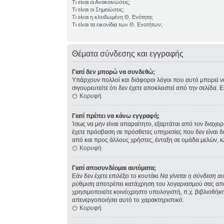
Τι είναι οι Ανακοινώσεις;
Τι είναι οι Σημειώσεις;
Τι είναι η κλειδωμένη Θ. Ενότητα;
Τι είναι τα εικονίδια των Θ. Ενοτήτων;
Θέματα σύνδεσης και εγγραφής
Γιατί δεν μπορώ να συνδεθώ;
Υπάρχουν πολλοί και διάφοροι λόγοι που αυτό μπορεί να σ
σιγουρευτείτε ότι δεν έχετε αποκλειστεί από την σελίδα. 
Κορυφή
Γιατί πρέπει να κάνω εγγραφή;
Ίσως να μην είναι απαραίτητο, εξαρτάται από τον διαχει
έχετε πρόσβαση σε πρόσθετες υπηρεσίες που δεν είναι 
από και προς άλλους χρήστες, ένταξη σε ομάδα μελών, κ
Κορυφή
Γιατί αποσυνδέομαι αυτόματα;
Εάν δεν έχετε επιλέξει το κουτάκι
Να γίνεται η σύνδεση α
ρύθμιση αποτρέπει κατάχρηση του λογαριασμού σας από 
χρησιμοποιείτε κοινόχρηστο υπολογιστή, π.χ. βιβλιοθήκη,
απενεργοποιήσει αυτό το χαρακτηριστικό.
Κορυφή