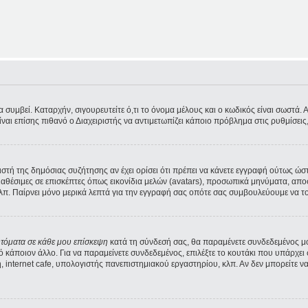
υμβεί. Καταρχήν, σιγουρευτείτε ό,τι το όνομα μέλους και ο κωδικός είναι σωστά. Αν 
Είναι επίσης πιθανό ο Διαχειριστής να αντιμετωπίζει κάποιο πρόβλημα στις ρυθμίσεις, 
ριστή της δημόσιας συζήτησης αν έχει ορίσει ότι πρέπει να κάνετε εγγραφή ούτως ώ
διαθέσιμες σε επισκέπτες όπως εικονίδια μελών (avatars), προσωπικά μηνύματα, α
λπ. Παίρνει μόνο μερικά λεπτά για την εγγραφή σας οπότε σας συμβουλεύουμε να το
υτόματα σε κάθε μου επίσκεψη
κατά τη σύνδεσή σας, θα παραμένετε συνδεδεμένος μ
κάποιον άλλο. Για να παραμείνετε συνδεδεμένος, επιλέξτε το κουτάκι που υπάρχει 
 internet cafe, υπολογιστής πανεπιστημιακού εργαστηρίου, κλπ. Αν δεν μπορείτε να δε