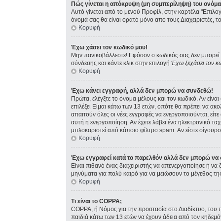
Πώς γίνεται η απόκρυψη (μη συμπερίληψη) του ονόμ
Αυτό γίνεται από το μενού Προφίλ, στην καρτέλα "Επιλογ
όνομά σας θα είναι ορατό μόνο από τους Διαχειριστές, τ
Κορυφή
Έχω χάσει τον κωδικό μου!
Μην πανικοβάλλεστε! Εφόσον ο κωδικός σας δεν μπορεί ν
σύνδεσης και κάντε κλικ στην επιλογή
Έχω ξεχάσει τον κ
Κορυφή
Έχω κάνει εγγραφή, αλλά δεν μπορώ να συνδεθώ!
Πρώτα, ελέγξτε το όνομα μέλους και τον κωδικό. Αν είνα
επιλέξει Είμαι κάτω των 13 ετών, οπότε θα πρέπει να ακ
απαιτούν όλες οι νέες εγγραφές να ενεργοποιούνται, είτ
αυτή η ενεργοποίηση. Αν έχετε λάβει ένα ηλεκτρονικό ταχ
μπλοκαριστεί από κάποιο φίλτρο spam. Αν είστε σίγουρος
Κορυφή
Έχω εγγραφεί κατά το παρελθόν αλλά δεν μπορώ να
Είναι πιθανό ένας διαχειριστής να απενεργοποίησε ή ν
μηνύματα για πολύ καιρό για να μειώσουν το μέγεθος τη
Κορυφή
Τι είναι το COPPA;
COPPA, ή Νόμος για την προστασία στο Διαδίκτυο, του 
παιδιά κάτω των 13 ετών να έχουν άδεια από τον κηδεμ