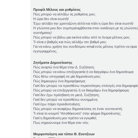
Προφίλ Μέλους και ρυθμίσεις
Πώς μπορώ να αλλάξω τις ρυθμίσεις μου;
Η ώρα δεν είναι σωστή!
Έχω αλλάξει την χρονοζώνη αλλά και πάλι η ώρα δεν είναι σωστή!
Η γλώσσα μου δεν συμπεριλαμβάνεται στον κατάλογο με τις γλώσσες
συστήματος!
Πώς μπορώ να βάλω μια εικόνα κάτω από το όνομα μέλους μου;
Τι είναι ο βαθμός και πώς αλλάζω τον βαθμό μου;
Για να κάνω χρήση του συνδέσμου email ενός μέλους πρέπει να είμαι
εγγεγραμμένος;
Ζητήματα Δημοσίευσης
Πώς αναρτώ ένα θέμα στην Δ. Συζήτηση;
Πώς μπορώ να κάνω επεξεργασία ή να διαγράψω ένα δημοσίευμα;
Πώς θέτω υπογραφή σε μία δημοσίευση μου;
Πώς δημιουργώ ένα δημοψήφισμα;
Γιατί δεν μπορώ να προσθέσω περισσότερες επιλογές στα δημοψηφί
Πώς μπορώ να επεξεργαστώ ή να διαγράψω ένα δημοψήφισμα;
Γιατί δεν έχω πρόσβαση σε μια Δ. Συζήτηση;
Γιατί δεν μπορώ να προσθέσω συνημμένα;
Γιατί έχω πάρει προειδοποίηση;
Πώς μπορώ να αναφέρω δημοσιεύσεις σε έναν συντονιστή;
Τι είναι το κουμπί “Αποθήκευση” στην φόρμα δημοσίευσης;
Γιατί η δημοσίευση μου πρέπει να εγκριθεί;
Πως σημειώνουμε ένα θέμα σαν νέο;
Μορφοποίηση και τύποι Θ. Ενοτήτων