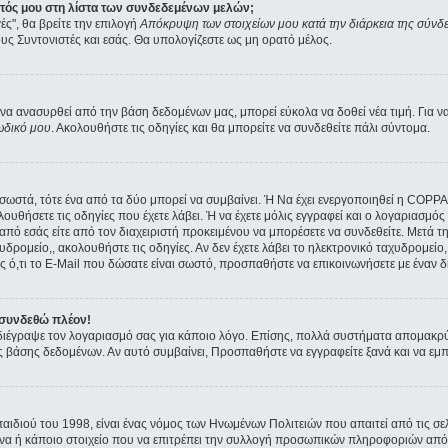
ατός μου στη λίστα των συνδεδεμένων μελών;
ές", θα βρείτε την επιλογή
Απόκρυψη των στοιχείων μου κατά την διάρκεια της σύνδ
ους Συντονιστές και εσάς. Θα υπολογίζεστε ως μη ορατό μέλος.
α ανασυρθεί από την βάση δεδομένων μας, μπορεί εύκολα να δοθεί νέα τιμή. Για να 
ωδικό μου
. Ακολουθήστε τις οδηγίες και θα μπορείτε να συνδεθείτε πάλι σύντομα.
ι σωστά, τότε ένα από τα δύο μπορεί να συμβαίνει. Ή Να έχει ενεργοποιηθεί η COPP
ολουθήσετε τις οδηγίες που έχετε λάβει. Ή να έχετε μόλις εγγραφεί και ο λογαριασμ
ε από εσάς είτε από τον διαχειριστή προκειμένου να μπορέσετε να συνδεθείτε. Μετά 
υδρομείο,, ακολουθήστε τις οδηγίες. Αν δεν έχετε λάβει το ηλεκτρονικό ταχυδρομείο, 
 ό,τι το E-Mail που δώσατε είναι σωστό, προσπαθήστε να επικοινωνήσετε με έναν δι
 συνδεθώ πλέον!
α διέγραψε τον λογαριασμό σας για κάποιο λόγο. Επίσης, πολλά συστήματα απομακρ
ς βάσης δεδομένων. Αν αυτό συμβαίνει, Προσπαθήστε να εγγραφείτε ξανά και να εμπλ
παιδιού του 1998, είναι ένας νόμος των Ηνωμένων Πολιτειών που απαιτεί από τις 
όνα ή κάποιο στοιχείο που να επιτρέπει την συλλογή προσωπικών πληροφοριών από