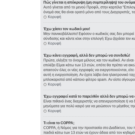
Πώς γίνεται η απόκρυψη (μη συμπερίληψη) του ονόμ
Αυτό γίνεται από το μενού Προφίλ, στην καρτέλα "Επιλογ
όνομά σας θα είναι ορατό μόνο από τους Διαχειριστές, τ
Κορυφή
Έχω χάσει τον κωδικό μου!
Μην πανικοβάλλεστε! Εφόσον ο κωδικός σας δεν μπορεί ν
σύνδεσης και κάντε κλικ στην επιλογή
Έχω ξεχάσει τον κ
Κορυφή
Έχω κάνει εγγραφή, αλλά δεν μπορώ να συνδεθώ!
Πρώτα, ελέγξτε το όνομα μέλους και τον κωδικό. Αν είνα
επιλέξει Είμαι κάτω των 13 ετών, οπότε θα πρέπει να ακ
απαιτούν όλες οι νέες εγγραφές να ενεργοποιούνται, είτ
αυτή η ενεργοποίηση. Αν έχετε λάβει ένα ηλεκτρονικό ταχ
μπλοκαριστεί από κάποιο φίλτρο spam. Αν είστε σίγουρος
Κορυφή
Έχω εγγραφεί κατά το παρελθόν αλλά δεν μπορώ να
Είναι πιθανό ένας διαχειριστής να απενεργοποίησε ή ν
μηνύματα για πολύ καιρό για να μειώσουν το μέγεθος τη
Κορυφή
Τι είναι το COPPA;
COPPA, ή Νόμος για την προστασία στο Διαδίκτυο, του 
παιδιά κάτω των 13 ετών να έχουν άδεια από τον κηδεμ