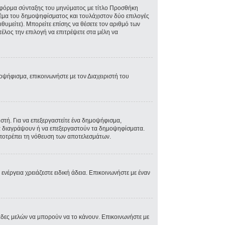
ην φόρμα σύνταξης του μηνύματος με τίτλο Προσθήκη
Θέμα του δημοψηφίσματος και τουλάχιστον δύο επιλογές
θυμείτε). Μπορείτε επίσης να θέσετε τον αριθμό των
τέλος την επιλογή να επιτρέψετε στα μέλη να
μοψήφισμα, επικοινωνήστε με τον Διαχειριστή του
τή. Για να επεξεργαστείτε ένα δημοψήφισμα,
 να διαγράψουν ή να επεξεργαστούν τα δημοψηφίσματα.
 αποτρέπει τη νόθευση των αποτελεσμάτων.
 ενέργεια χρειάζεστε ειδική άδεια. Επικοινωνήστε με έναν
άδες μελών να μπορούν να το κάνουν. Επικοινωνήστε με