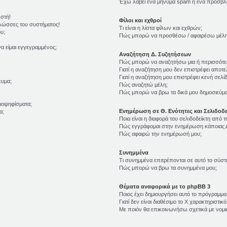
Έχω λάβει ένα μήνυμα spam ή ένα προσβλη
ωστή!
Φίλοι και εχθροί
γλώσσες του συστήματος!
Τι είναι η λίστα φίλων και εχθρών;
υ;
Πώς μπορώ να προσθέσω / αφαιρέσω μέλη σ
α είμαι εγγεγραμμένος;
Αναζήτηση Δ. Συζητήσεων
Πώς μπορώ να αναζητήσω μια ή περισσότερ
Γιατί η αναζήτηση μου δεν επιστρέφει αποτε
Γιατί η αναζήτηση μου επιστρέφει κενή σελίδ
ευμα;
Πώς αναζητώ μέλη;
Πώς μπορώ να βρω τα δικά μου δημοσιεύματ
μοψηφίσματα;
Ενημέρωση σε Θ. Ενότητες και Σελιδοδε
α;
Ποια είναι η διαφορά του σελιδοδείκτη από 
Πώς εγγράφομαι στην ενημέρωση κάποιας Δ
Πώς αφαιρώ την ενημέρωσή μου;
Συνημμένα
Τι συνημμένα επιτρέπονται σε αυτό το σύστ
Πώς μπορώ να βρω τα συνημμένα μου;
Θέματα αναφορικά με το phpBB 3
Ποιος έχει δημιουργήσει αυτό το πρόγραμμα
Γιατί δεν είναι διαθέσιμο το Χ χαρακτηριστικό
Με ποιόν θα επικοινωνήσω σχετικά με νομ