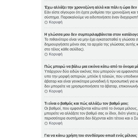
Έχω αλλάξει την χρονοζώνη αλλά και πάλι η ώρα δεν 
Εάν είστε σίγουροι ότι έχετε ρυθμίσει την χρονοζώνη κα
σύστημα. Παρακαλούμε να ειδοποιήσετε έναν διαχειριστή
Κορυφή
Η γλώσσα μου δεν συμπεριλαμβάνεται στον κατάλογο
Το πιθανότερο είναι να μην έχει εγκατασταθεί η γλώσσα σ
δημιουργήσετε μόνοι σας τα αρχεία της γλώσσας αυτής 
στο τέλος κάθε σελίδας).
Κορυφή
Πώς μπορώ να βάλω μια εικόνα κάτω από το όνομα μ
Υπάρχουν δύο ειδών εικόνες που μπορούν να εμφανιστούς
υπο την μορφή αστεριών, μπλόκ ή τελειών, που υποδικνύ
άβαταρ και είναι γενικότερα μοναδική ή προσωπική για κά
δεν μπορείτε να χρησιμοποιήσετε τα άβαταρ, επικοινωνήστ
Κορυφή
Τι είναι ο βαθμός και πώς αλλάζω τον βαθμό μου;
Οι βαθμοί, που εμφανίζονται κάτω από το όνομα μέλους, 
μπορείτε να αλλάξετε τον βαθμό σας οι ίδιοι, διότι γίν
περισσότερα συστήματα δεν δέχονται κάτι τέτοιο και ο Σ
Κορυφή
Για να κάνω χρήση του συνδέσμου email ενός μέλους 