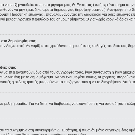
ματα να επεξεργασθείτε το πρώτο μήνυμα μιας Θ. Ενότητας ) υπάρχει ένα τμήμα στ
 πιθανόν να μην έχετε δικαιώματα δημιουργίας δημοψηφίσματος ). Αναγράφετε το 
ουμπί Προσθήκη επιλογής , επαναλαμβάνοντας την διαδικασία για όσες επιλογές επι
ανά μέλος”, χρονικό περιθώριο του δημοψηφίσματος (0 για χωρίς χρονικά όρια) και 
ς στα δημοψηφίσματα;
τον Διαχειριστή. Αν νομίζετε ότι χρειάζονται περισσότερες επιλογές στο δικό σας δη
οψήφισμα;
να επεξεργαστούν μόνο από τον συγγραφέα τους, έναν συντονιστή ή έναν Διαχειρισ
α συνδεδεμένη με το δημοψήφισμα. Αν δεν έχει ψηφίσει κανείς, οι χρήστες μπορούν
τονιστές ή οι Διαχειριστές μπορούν να το επεξεργαστούν ή να το διαγράψουν. Αυτό
να μέλη ή ομάδες. Για να δείτε, να διαβάσετε, να απαντήσετε ή για οποιαδήποτε άλλη
ύσει τα συνημμένα στη συγκεκριμένη Δ. Συζήτηση, ή πιθανόν μόνο συγκεκριμένες ομ