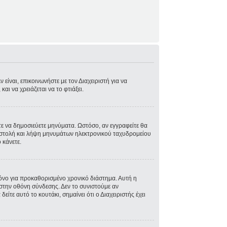
είναι, επικοινωνήστε με τον Διαχειριστή για να
και να χρειάζεται να το φτιάξει.
στε να δημοσιεύετε μηνύματα. Ωστόσο, αν εγγραφείτε θα
ποστολή και λήψη μηνυμάτων ηλεκτρονικού ταχυδρομείου
 κάνετε.
όνο για προκαθορισμένο χρονικό διάστημα. Αυτή η
στην οθόνη σύνδεσης. Δεν το συνιστούμε αν
ίτε αυτό το κουτάκι, σημαίνει ότι ο Διαχειριστής έχει