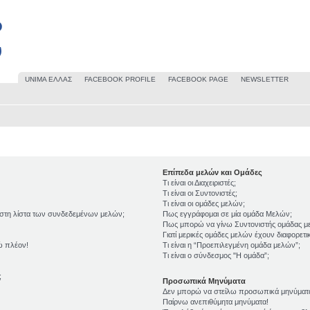
UΝΙΜΑ ΕΛΛΑΣ
FACEBOOK PROFILE
FACEBOOK PAGE
NEWSLETTER
Επίπεδα μελών και Ομάδες
Τι είναι οι Διαχειριστές;
Τι είναι οι Συντονιστές;
Τι είναι οι ομάδες μελών;
 στη λίστα των συνδεδεμένων μελών;
Πως εγγράφομαι σε μία ομάδα Μελών;
Πως μπορώ να γίνω Συντονιστής ομάδας μ
Γιατί μερικές ομάδες μελών έχουν διαφορετ
ώ πλέον!
Τι είναι η “Προεπιλεγμένη ομάδα μελών”;
Τι είναι ο σύνδεσμος "Η ομάδα”;
;
Προσωπικά Μηνύματα
Δεν μπορώ να στείλω προσωπικά μηνύματ
Παίρνω ανεπιθύμητα μηνύματα!