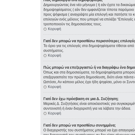
Πώς δημιουργώ ένα δημοψήφισμα;
Δημιουργώντας ένα νέο μήνυμα ( ή εάν έχετε τα δικαιώ
δημοψηφίσματος ( εάν δεν εμφανίζεται τίποτα παρόμοιο
προς ψήφισμα ( αναγράψτε μία επιλογή και πατήστε το κ
επιλογών ενός μέλους που μπορεί να επιλέξει “Επιλογές 
τροποποιούν τις δημοσιεύσεις τους.
Κορυφή
Γιατί δεν μπορώ να προσθέσω περισσότερες επιλογέ
Το όριο για τις επιλογές στα δημοψηφίσματα τίθεται από 
συστήματος.
Κορυφή
Πώς μπορώ να επεξεργαστώ ή να διαγράψω ένα δημ
Όπως και στα δημοσιεύματα, τα δημοψηφίσματα μπορούν 
επεξεργαστείτε την πρώτη δημοσίευση, διότι είναι πάντ
Ωστόσο, Αν κάποιο μέλος έχει ήδη ψηφίσει, μόνο οι Συν
Κορυφή
Γιατί δεν έχω πρόσβαση σε μια Δ. Συζήτηση;
Μερικές Δ. Συζητήσεις είναι αποκλειστικές για συγκεκριμέ
συντονιστή ή έναν διαχειριστή για να λάβατε την άδεια.
Κορυφή
Γιατί δεν μπορώ να προσθέσω συνημμένα;
Ο διαχειριστής του συστήματος μπορεί να έχει απαγορε