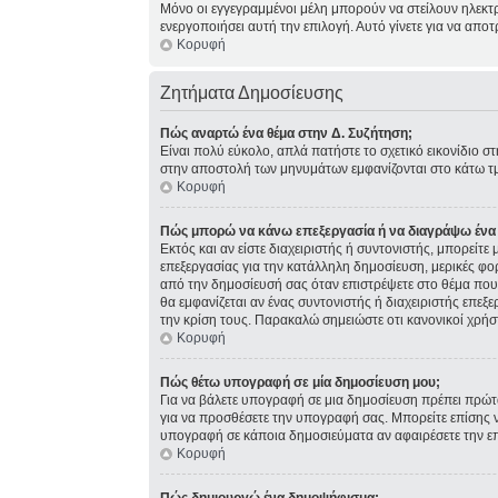
Μόνο οι εγγεγραμμένοι μέλη μπορούν να στείλουν ηλεκτ
ενεργοποιήσει αυτή την επιλογή. Αυτό γίνετε για να α
Κορυφή
Ζητήματα Δημοσίευσης
Πώς αναρτώ ένα θέμα στην Δ. Συζήτηση;
Είναι πολύ εύκολο, απλά πατήστε το σχετικό εικονίδιο σ
στην αποστολή των μηνυμάτων εμφανίζονται στο κάτω τμ
Κορυφή
Πώς μπορώ να κάνω επεξεργασία ή να διαγράψω ένα
Εκτός και αν είστε διαχειριστής ή συντονιστής, μπορείτ
επεξεργασίας για την κατάλληλη δημοσίευση, μερικές φο
από την δημοσίευσή σας όταν επιστρέψετε στο θέμα που 
θα εμφανίζεται αν ένας συντονιστής ή διαχειριστής επ
την κρίση τους. Παρακαλώ σημειώστε οτι κανονικοί χρήσ
Κορυφή
Πώς θέτω υπογραφή σε μία δημοσίευση μου;
Για να βάλετε υπογραφή σε μια δημοσίευση πρέπει πρώτα
για να προσθέσετε την υπογραφή σας. Μπορείτε επίσης ν
υπογραφή σε κάποια δημοσιεύματα αν αφαιρέσετε την 
Κορυφή