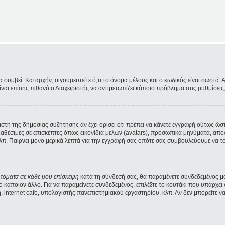
υμβεί. Καταρχήν, σιγουρευτείτε ό,τι το όνομα μέλους και ο κωδικός είναι σωστά. Αν 
Είναι επίσης πιθανό ο Διαχειριστής να αντιμετωπίζει κάποιο πρόβλημα στις ρυθμίσεις, 
ριστή της δημόσιας συζήτησης αν έχει ορίσει ότι πρέπει να κάνετε εγγραφή ούτως ώ
διαθέσιμες σε επισκέπτες όπως εικονίδια μελών (avatars), προσωπικά μηνύματα, α
λπ. Παίρνει μόνο μερικά λεπτά για την εγγραφή σας οπότε σας συμβουλεύουμε να το
υτόματα σε κάθε μου επίσκεψη
κατά τη σύνδεσή σας, θα παραμένετε συνδεδεμένος μ
κάποιον άλλο. Για να παραμείνετε συνδεδεμένος, επιλέξτε το κουτάκι που υπάρχει 
 internet cafe, υπολογιστής πανεπιστημιακού εργαστηρίου, κλπ. Αν δεν μπορείτε να δε