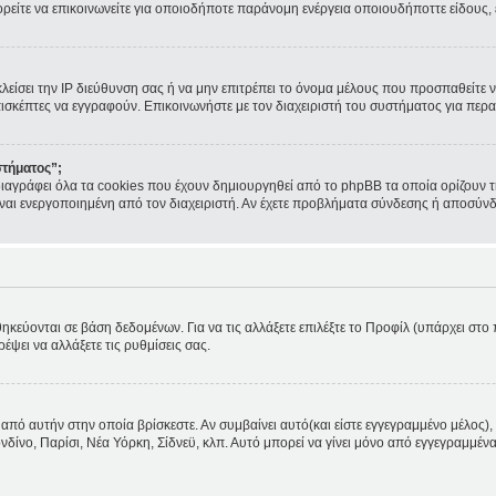
ορείτε να επικοινωνείτε για οποιοδήποτε παράνομη ενέργεια οποιουδήποττε είδους
κλείσει την IP διεύθυνση σας ή να μην επιτρέπει το όνομα μέλους που προσπαθείτε ν
πισκέπτες να εγγραφούν. Επικοινωνήστε με τον διαχειριστή του συστήματος για περα
στήματος”;
ιαγράφει όλα τα cookies που έχουν δημιουργηθεί από το phpBB τα οποία ορίζουν τ
 είναι ενεργοποιημένη από τον διαχειριστή. Αν έχετε προβλήματα σύνδεσης ή αποσύν
θηκεύονται σε βάση δεδομένων. Για να τις αλλάξετε επιλέξτε το Προφίλ (υπάρχει στ
ρέψει να αλλάξετε τις ρυθμίσεις σας.
από αυτήν στην οποία βρίσκεστε. Αν συμβαίνει αυτό(και είστε εγγεγραμμένο μέλος), 
ονδίνο, Παρίσι, Νέα Υόρκη, Σίδνεϋ, κλπ. Αυτό μπορεί να γίνει μόνο από εγγεγραμμένα 