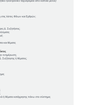
τικό ηλεκτρονικό ταχυδρομείο από κάποιο μέλος!
τις λίστες Φίλων και Εχθρών;
ες Δ. Συζητήσεις;
λέσματα;
α!;
α και θέματα;
ίκτες
την ενημέρωση;
. Συζήτησης ή θέματος;
ημα;
;
;
ικά ή θέματα κατάχρησης πάνω στο σύστημα;