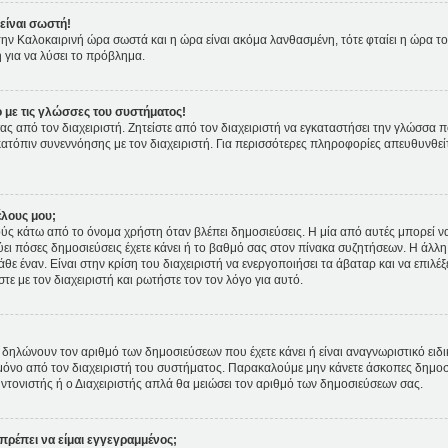
είναι σωστή!
ι την Καλοκαιρινή ώρα σωστά και η ώρα είναι ακόμα λανθασμένη, τότε φταίει η ώρα τ
 για να λύσει το πρόβλημα.
 με τις γλώσσες του συστήματος!
ας από τον διαχειριστή. Ζητείστε από τον διαχειριστή να εγκαταστήσει την γλώσσα π
κατόπιν συνεννόησης με τον διαχειριστή. Για περισσότερες πληροφορίες απευθυνθε
έλους μου;
 κάτω από το όνομα χρήστη όταν βλέπει δημοσιεύσεις. Η μία από αυτές μπορεί να ε
ει πόσες δημοσιεύσεις έχετε κάνει ή το βαθμό σας στον πίνακα συζητήσεων. Η άλλη
θε έναν. Είναι στην κρίση του διαχειριστή να ενεργοποιήσει τα άβαταρ και να επιλέξ
ε με τον διαχειριστή και ρωτήστε τον τον λόγο για αυτό.
δηλώνουν τον αριθμό των δημοσιεύσεων που έχετε κάνει ή είναι αναγνωριστικό ειδικών
ετε μόνο από τον διαχειριστή του συστήματος. Παρακαλούμε μην κάνετε άσκοπες δημοσ
υντονιστής ή ο Διαχειριστής απλά θα μειώσει τον αριθμό των δημοσιεύσεων σας.
πρέπει να είμαι εγγεγραμμένος;