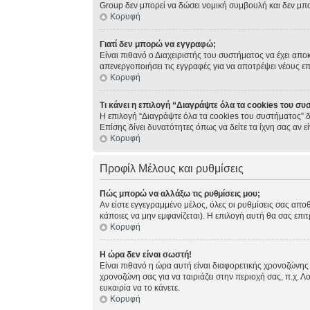
Group δεν μπορεί να δώσει νομική συμβουλή και δεν μπ
Κορυφή
Γιατί δεν μπορώ να εγγραφώ;
Είναι πιθανό ο Διαχειριστής του συστήματος να έχει απο
απενεργοποιήσει τις εγγραφές για να αποτρέψει νέους ε
Κορυφή
Τι κάνει η επιλογή “Διαγράψτε όλα τα cookies του συ
Η επιλογή “Διαγράψτε όλα τα cookies του συστήματος” δ
Επίσης δίνει δυνατότητες όπως να δείτε τα ίχνη σας αν
Κορυφή
Προφίλ Μέλους και ρυθμίσεις
Πώς μπορώ να αλλάξω τις ρυθμίσεις μου;
Αν είστε εγγεγραμμένο μέλος, όλες οι ρυθμίσεις σας απο
κάποιες να μην εμφανίζεται). Η επιλογή αυτή θα σας επιτ
Κορυφή
Η ώρα δεν είναι σωστή!
Είναι πιθανό η ώρα αυτή είναι διαφορετικής χρονοζώνης 
χρονοζώνη σας για να ταιριάζει στην περιοχή σας, π.χ. Λ
ευκαιρία να το κάνετε.
Κορυφή