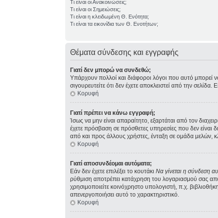
Τι είναι οι Ανακοινώσεις;
Τι είναι οι Σημειώσεις;
Τι είναι η κλειδωμένη Θ. Ενότητα;
Τι είναι τα εικονίδια των Θ. Ενοτήτων;
Θέματα σύνδεσης και εγγραφής
Γιατί δεν μπορώ να συνδεθώ;
Υπάρχουν πολλοί και διάφοροι λόγοι που αυτό μπορεί να σ
σιγουρευτείτε ότι δεν έχετε αποκλειστεί από την σελίδα. 
Κορυφή
Γιατί πρέπει να κάνω εγγραφή;
Ίσως να μην είναι απαραίτητο, εξαρτάται από τον διαχει
έχετε πρόσβαση σε πρόσθετες υπηρεσίες που δεν είναι 
από και προς άλλους χρήστες, ένταξη σε ομάδα μελών, κ
Κορυφή
Γιατί αποσυνδέομαι αυτόματα;
Εάν δεν έχετε επιλέξει το κουτάκι
Να γίνεται η σύνδεση α
ρύθμιση αποτρέπει κατάχρηση του λογαριασμού σας από 
χρησιμοποιείτε κοινόχρηστο υπολογιστή, π.χ. βιβλιοθήκη,
απενεργοποιήσει αυτό το χαρακτηριστικό.
Κορυφή