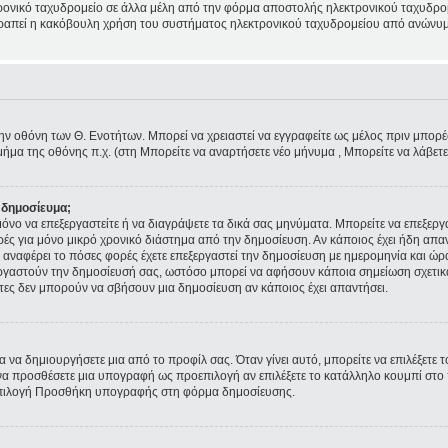
ρονικό ταχυδρομείο σε άλλα μέλη από την φόρμα αποστολής ηλεκτρονικού ταχυδρομε
ποτραπεί η κακόβουλη χρήση του συστήματος ηλεκτρονικού ταχυδρομείου από ανώνυμ
την οθόνη των Θ. Ενοτήτων. Μπορεί να χρειαστεί να εγγραφείτε ως μέλος πριν μπορέσε
ήμα της οθόνης π.χ. (στη Μπορείτε να αναρτήσετε νέο μήνυμα , Μπορείτε να λάβετ
 δημοσίευμα;
ε μόνο να επεξεργαστείτε ή να διαγράψετε τα δικά σας μηνύματα. Μπορείτε να επεξερ
ρές για μόνο μικρό χρονικό διάστημα από την δημοσίευση. Αν κάποιος έχει ήδη απα
αναφέρει το πόσες φορές έχετε επεξεργαστεί την δημοσίευση με ημερομηνία και ώρα.
εξεργαστούν την δημοσίευσή σας, ωστόσο μπορεί να αφήσουν κάποια σημείωση σχετι
τες δεν μπορούν να σβήσουν μια δημοσίευση αν κάποιος έχει απαντήσει.
 να δημιουργήσετε μια από το προφίλ σας. Όταν γίνει αυτό, μπορείτε να επιλέξετε 
α προσθέσετε μια υπογραφή ως προεπιλογή αν επιλέξετε το κατάλληλο κουμπί στο π
επιλογή Προσθήκη υπογραφής στη φόρμα δημοσίευσης.