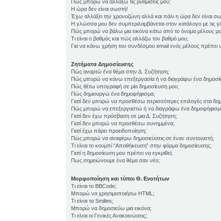
Πώς μπορώ να αλλάξω τις ρυθμίσεις μου;
Η ώρα δεν είναι σωστή!
Έχω αλλάξει την χρονοζώνη αλλά και πάλι η ώρα δεν είναι σ
Η γλώσσα μου δεν συμπεριλαμβάνεται στον κατάλογο με τις 
Πώς μπορώ να βάλω μια εικόνα κάτω από το όνομα μέλους μο
Τι είναι ο βαθμός και πώς αλλάζω τον βαθμό μου;
Για να κάνω χρήση του συνδέσμου email ενός μέλους πρέπει ν
Ζητήματα Δημοσίευσης
Πώς αναρτώ ένα θέμα στην Δ. Συζήτηση;
Πώς μπορώ να κάνω επεξεργασία ή να διαγράψω ένα δημοσί
Πώς θέτω υπογραφή σε μία δημοσίευση μου;
Πώς δημιουργώ ένα δημοψήφισμα;
Γιατί δεν μπορώ να προσθέσω περισσότερες επιλογές στα δη
Πώς μπορώ να επεξεργαστώ ή να διαγράψω ένα δημοψήφισμ
Γιατί δεν έχω πρόσβαση σε μια Δ. Συζήτηση;
Γιατί δεν μπορώ να προσθέσω συνημμένα;
Γιατί έχω πάρει προειδοποίηση;
Πώς μπορώ να αναφέρω δημοσιεύσεις σε έναν συντονιστή;
Τι είναι το κουμπί “Αποθήκευση” στην φόρμα δημοσίευσης;
Γιατί η δημοσίευση μου πρέπει να εγκριθεί;
Πως σημειώνουμε ένα θέμα σαν νέο;
Μορφοποίηση και τύποι Θ. Ενοτήτων
Τι είναι το BBCode;
Μπορώ να χρησιμοποιήσω HTML;
Τι είναι τα Smilies;
Μπορώ να δημοσιεύω μια εικόνα;
Τι είναι οι Γενικές Ανακοινώσεις;