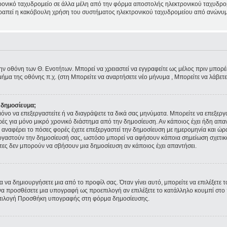
ρονικό ταχυδρομείο σε άλλα μέλη από την φόρμα αποστολής ηλεκτρονικού ταχυδρομε
ποτραπεί η κακόβουλη χρήση του συστήματος ηλεκτρονικού ταχυδρομείου από ανώνυμ
την οθόνη των Θ. Ενοτήτων. Μπορεί να χρειαστεί να εγγραφείτε ως μέλος πριν μπορέσε
ήμα της οθόνης π.χ. (στη Μπορείτε να αναρτήσετε νέο μήνυμα , Μπορείτε να λάβετ
 δημοσίευμα;
ε μόνο να επεξεργαστείτε ή να διαγράψετε τα δικά σας μηνύματα. Μπορείτε να επεξερ
ρές για μόνο μικρό χρονικό διάστημα από την δημοσίευση. Αν κάποιος έχει ήδη απα
αναφέρει το πόσες φορές έχετε επεξεργαστεί την δημοσίευση με ημερομηνία και ώρα.
εξεργαστούν την δημοσίευσή σας, ωστόσο μπορεί να αφήσουν κάποια σημείωση σχετι
τες δεν μπορούν να σβήσουν μια δημοσίευση αν κάποιος έχει απαντήσει.
 να δημιουργήσετε μια από το προφίλ σας. Όταν γίνει αυτό, μπορείτε να επιλέξετε 
α προσθέσετε μια υπογραφή ως προεπιλογή αν επιλέξετε το κατάλληλο κουμπί στο π
επιλογή Προσθήκη υπογραφής στη φόρμα δημοσίευσης.