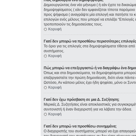
Πώς δημιουργώ ένα δημοψήφισμα;
Δημιουργώντας ένα νέο μήνυμα ( ή εάν έχετε τα δικαιώ
δημοψηφίσματος ( εάν δεν εμφανίζεται τίποτα παρόμοιο
προς ψήφισμα ( αναγράψτε μία επιλογή και πατήστε το κ
επιλογών ενός μέλους που μπορεί να επιλέξει “Επιλογές 
τροποποιούν τις δημοσιεύσεις τους.
Κορυφή
Γιατί δεν μπορώ να προσθέσω περισσότερες επιλογέ
Το όριο για τις επιλογές στα δημοψηφίσματα τίθεται από 
συστήματος.
Κορυφή
Πώς μπορώ να επεξεργαστώ ή να διαγράψω ένα δημ
Όπως και στα δημοσιεύματα, τα δημοψηφίσματα μπορούν 
επεξεργαστείτε την πρώτη δημοσίευση, διότι είναι πάντ
Ωστόσο, Αν κάποιο μέλος έχει ήδη ψηφίσει, μόνο οι Συν
Κορυφή
Γιατί δεν έχω πρόσβαση σε μια Δ. Συζήτηση;
Μερικές Δ. Συζητήσεις είναι αποκλειστικές για συγκεκριμέ
συντονιστή ή έναν διαχειριστή για να λάβατε την άδεια.
Κορυφή
Γιατί δεν μπορώ να προσθέσω συνημμένα;
Ο διαχειριστής του συστήματος μπορεί να έχει απαγορε