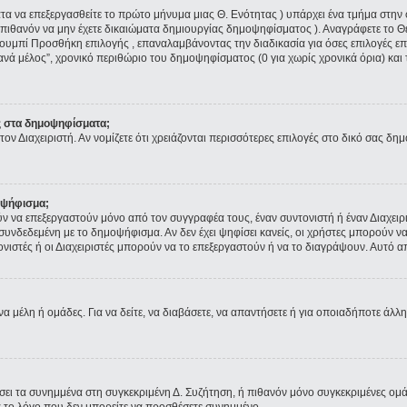
ματα να επεξεργασθείτε το πρώτο μήνυμα μιας Θ. Ενότητας ) υπάρχει ένα τμήμα στ
 πιθανόν να μην έχετε δικαιώματα δημιουργίας δημοψηφίσματος ). Αναγράφετε το 
ουμπί Προσθήκη επιλογής , επαναλαμβάνοντας την διαδικασία για όσες επιλογές επι
ανά μέλος”, χρονικό περιθώριο του δημοψηφίσματος (0 για χωρίς χρονικά όρια) και 
ς στα δημοψηφίσματα;
τον Διαχειριστή. Αν νομίζετε ότι χρειάζονται περισσότερες επιλογές στο δικό σας δη
οψήφισμα;
να επεξεργαστούν μόνο από τον συγγραφέα τους, έναν συντονιστή ή έναν Διαχειρισ
α συνδεδεμένη με το δημοψήφισμα. Αν δεν έχει ψηφίσει κανείς, οι χρήστες μπορούν
τονιστές ή οι Διαχειριστές μπορούν να το επεξεργαστούν ή να το διαγράψουν. Αυτό
να μέλη ή ομάδες. Για να δείτε, να διαβάσετε, να απαντήσετε ή για οποιαδήποτε άλλη
ύσει τα συνημμένα στη συγκεκριμένη Δ. Συζήτηση, ή πιθανόν μόνο συγκεκριμένες ομ