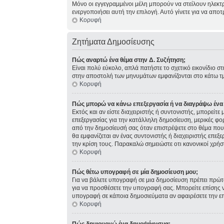
Μόνο οι εγγεγραμμένοι μέλη μπορούν να στείλουν ηλεκτ
ενεργοποιήσει αυτή την επιλογή. Αυτό γίνετε για να α
Κορυφή
Ζητήματα Δημοσίευσης
Πώς αναρτώ ένα θέμα στην Δ. Συζήτηση;
Είναι πολύ εύκολο, απλά πατήστε το σχετικό εικονίδιο σ
στην αποστολή των μηνυμάτων εμφανίζονται στο κάτω τμ
Κορυφή
Πώς μπορώ να κάνω επεξεργασία ή να διαγράψω ένα
Εκτός και αν είστε διαχειριστής ή συντονιστής, μπορείτ
επεξεργασίας για την κατάλληλη δημοσίευση, μερικές φο
από την δημοσίευσή σας όταν επιστρέψετε στο θέμα που 
θα εμφανίζεται αν ένας συντονιστής ή διαχειριστής επ
την κρίση τους. Παρακαλώ σημειώστε οτι κανονικοί χρήσ
Κορυφή
Πώς θέτω υπογραφή σε μία δημοσίευση μου;
Για να βάλετε υπογραφή σε μια δημοσίευση πρέπει πρώτα
για να προσθέσετε την υπογραφή σας. Μπορείτε επίσης ν
υπογραφή σε κάποια δημοσιεύματα αν αφαιρέσετε την 
Κορυφή