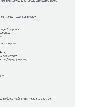
τικό ηλεκτρονικό ταχυδρομείο από κάποιο μέλος!
τις λίστες Φίλων και Εχθρών;
ες Δ. Συζητήσεις;
λέσματα;
α!;
α και θέματα;
ίκτες
την ενημέρωση;
. Συζήτησης ή θέματος;
ημα;
;
;
ικά ή θέματα κατάχρησης πάνω στο σύστημα;