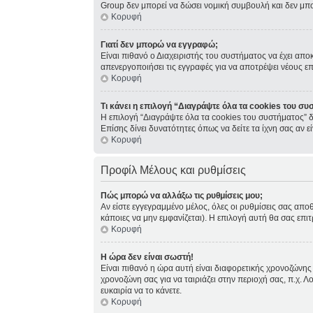
Group δεν μπορεί να δώσει νομική συμβουλή και δεν μπ
Κορυφή
Γιατί δεν μπορώ να εγγραφώ;
Είναι πιθανό ο Διαχειριστής του συστήματος να έχει απο
απενεργοποιήσει τις εγγραφές για να αποτρέψει νέους ε
Κορυφή
Τι κάνει η επιλογή “Διαγράψτε όλα τα cookies του συ
Η επιλογή “Διαγράψτε όλα τα cookies του συστήματος” δ
Επίσης δίνει δυνατότητες όπως να δείτε τα ίχνη σας αν
Κορυφή
Προφίλ Μέλους και ρυθμίσεις
Πώς μπορώ να αλλάξω τις ρυθμίσεις μου;
Αν είστε εγγεγραμμένο μέλος, όλες οι ρυθμίσεις σας απο
κάποιες να μην εμφανίζεται). Η επιλογή αυτή θα σας επιτ
Κορυφή
Η ώρα δεν είναι σωστή!
Είναι πιθανό η ώρα αυτή είναι διαφορετικής χρονοζώνης 
χρονοζώνη σας για να ταιριάζει στην περιοχή σας, π.χ. Λ
ευκαιρία να το κάνετε.
Κορυφή