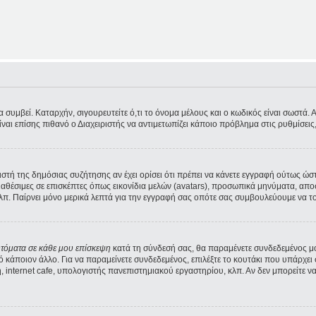
υμβεί. Καταρχήν, σιγουρευτείτε ό,τι το όνομα μέλους και ο κωδικός είναι σωστά. Αν 
Είναι επίσης πιθανό ο Διαχειριστής να αντιμετωπίζει κάποιο πρόβλημα στις ρυθμίσεις, 
ριστή της δημόσιας συζήτησης αν έχει ορίσει ότι πρέπει να κάνετε εγγραφή ούτως ώ
διαθέσιμες σε επισκέπτες όπως εικονίδια μελών (avatars), προσωπικά μηνύματα, α
λπ. Παίρνει μόνο μερικά λεπτά για την εγγραφή σας οπότε σας συμβουλεύουμε να το
υτόματα σε κάθε μου επίσκεψη
κατά τη σύνδεσή σας, θα παραμένετε συνδεδεμένος μ
κάποιον άλλο. Για να παραμείνετε συνδεδεμένος, επιλέξτε το κουτάκι που υπάρχει 
 internet cafe, υπολογιστής πανεπιστημιακού εργαστηρίου, κλπ. Αν δεν μπορείτε να δε