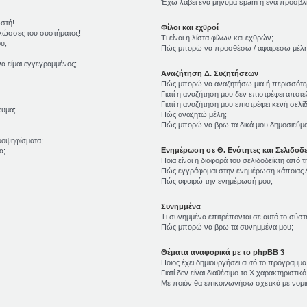
Έχω λάβει ένα μήνυμα spam ή ένα προσβλη
ωστή!
Φίλοι και εχθροί
γλώσσες του συστήματος!
Τι είναι η λίστα φίλων και εχθρών;
υ;
Πώς μπορώ να προσθέσω / αφαιρέσω μέλη σ
α είμαι εγγεγραμμένος;
Αναζήτηση Δ. Συζητήσεων
Πώς μπορώ να αναζητήσω μια ή περισσότερ
Γιατί η αναζήτηση μου δεν επιστρέφει αποτε
Γιατί η αναζήτηση μου επιστρέφει κενή σελίδ
ευμα;
Πώς αναζητώ μέλη;
Πώς μπορώ να βρω τα δικά μου δημοσιεύματ
μοψηφίσματα;
Ενημέρωση σε Θ. Ενότητες και Σελιδοδε
α;
Ποια είναι η διαφορά του σελιδοδείκτη από 
Πώς εγγράφομαι στην ενημέρωση κάποιας Δ
Πώς αφαιρώ την ενημέρωσή μου;
Συνημμένα
Τι συνημμένα επιτρέπονται σε αυτό το σύστ
Πώς μπορώ να βρω τα συνημμένα μου;
Θέματα αναφορικά με το phpBB 3
Ποιος έχει δημιουργήσει αυτό το πρόγραμμα
Γιατί δεν είναι διαθέσιμο το Χ χαρακτηριστικό
Με ποιόν θα επικοινωνήσω σχετικά με νομ