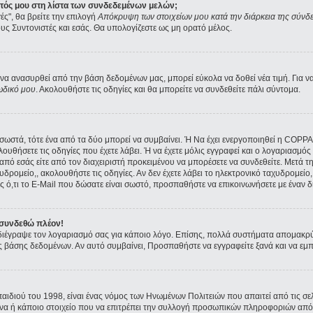
ατός μου στη λίστα των συνδεδεμένων μελών;
ές", θα βρείτε την επιλογή
Απόκρυψη των στοιχείων μου κατά την διάρκεια της σύνδ
ους Συντονιστές και εσάς. Θα υπολογίζεστε ως μη ορατό μέλος.
α ανασυρθεί από την βάση δεδομένων μας, μπορεί εύκολα να δοθεί νέα τιμή. Για να 
ωδικό μου
. Ακολουθήστε τις οδηγίες και θα μπορείτε να συνδεθείτε πάλι σύντομα.
ι σωστά, τότε ένα από τα δύο μπορεί να συμβαίνει. Ή Να έχει ενεργοποιηθεί η COPP
ολουθήσετε τις οδηγίες που έχετε λάβει. Ή να έχετε μόλις εγγραφεί και ο λογαριασμ
ε από εσάς είτε από τον διαχειριστή προκειμένου να μπορέσετε να συνδεθείτε. Μετά 
υδρομείο,, ακολουθήστε τις οδηγίες. Αν δεν έχετε λάβει το ηλεκτρονικό ταχυδρομείο, 
 ό,τι το E-Mail που δώσατε είναι σωστό, προσπαθήστε να επικοινωνήσετε με έναν δι
 συνδεθώ πλέον!
α διέγραψε τον λογαριασμό σας για κάποιο λόγο. Επίσης, πολλά συστήματα απομακρ
ς βάσης δεδομένων. Αν αυτό συμβαίνει, Προσπαθήστε να εγγραφείτε ξανά και να εμπλ
παιδιού του 1998, είναι ένας νόμος των Ηνωμένων Πολιτειών που απαιτεί από τις 
όνα ή κάποιο στοιχείο που να επιτρέπει την συλλογή προσωπικών πληροφοριών από