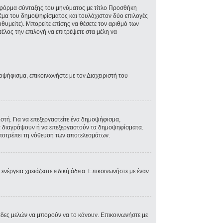
ην φόρμα σύνταξης του μηνύματος με τίτλο Προσθήκη
Θέμα του δημοψηφίσματος και τουλάχιστον δύο επιλογές
θυμείτε). Μπορείτε επίσης να θέσετε τον αριθμό των
τέλος την επιλογή να επιτρέψετε στα μέλη να
μοψήφισμα, επικοινωνήστε με τον Διαχειριστή του
τή. Για να επεξεργαστείτε ένα δημοψήφισμα,
 να διαγράψουν ή να επεξεργαστούν τα δημοψηφίσματα.
 αποτρέπει τη νόθευση των αποτελεσμάτων.
 ενέργεια χρειάζεστε ειδική άδεια. Επικοινωνήστε με έναν
άδες μελών να μπορούν να το κάνουν. Επικοινωνήστε με