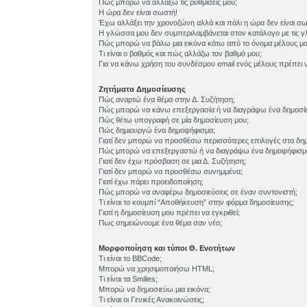
Πώς μπορώ να αλλάξω τις ρυθμίσεις μου;
Η ώρα δεν είναι σωστή!
Έχω αλλάξει την χρονοζώνη αλλά και πάλι η ώρα δεν είναι σ
Η γλώσσα μου δεν συμπεριλαμβάνεται στον κατάλογο με τις 
Πώς μπορώ να βάλω μια εικόνα κάτω από το όνομα μέλους μο
Τι είναι ο βαθμός και πώς αλλάζω τον βαθμό μου;
Για να κάνω χρήση του συνδέσμου email ενός μέλους πρέπει ν
Ζητήματα Δημοσίευσης
Πώς αναρτώ ένα θέμα στην Δ. Συζήτηση;
Πώς μπορώ να κάνω επεξεργασία ή να διαγράψω ένα δημοσί
Πώς θέτω υπογραφή σε μία δημοσίευση μου;
Πώς δημιουργώ ένα δημοψήφισμα;
Γιατί δεν μπορώ να προσθέσω περισσότερες επιλογές στα δη
Πώς μπορώ να επεξεργαστώ ή να διαγράψω ένα δημοψήφισμ
Γιατί δεν έχω πρόσβαση σε μια Δ. Συζήτηση;
Γιατί δεν μπορώ να προσθέσω συνημμένα;
Γιατί έχω πάρει προειδοποίηση;
Πώς μπορώ να αναφέρω δημοσιεύσεις σε έναν συντονιστή;
Τι είναι το κουμπί “Αποθήκευση” στην φόρμα δημοσίευσης;
Γιατί η δημοσίευση μου πρέπει να εγκριθεί;
Πως σημειώνουμε ένα θέμα σαν νέο;
Μορφοποίηση και τύποι Θ. Ενοτήτων
Τι είναι το BBCode;
Μπορώ να χρησιμοποιήσω HTML;
Τι είναι τα Smilies;
Μπορώ να δημοσιεύω μια εικόνα;
Τι είναι οι Γενικές Ανακοινώσεις;