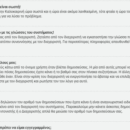
είναι σωστή!
ι την Καλοκαιρινή ώρα σωστά και η ώρα είναι ακόμα λανθασμένη, τότε φταίει η ώρα τ
 για να λύσει το πρόβλημα.
 με τις γλώσσες του συστήματος!
ας από τον διαχειριστή. Ζητείστε από τον διαχειριστή να εγκαταστήσει την γλώσσα π
κατόπιν συνεννόησης με τον διαχειριστή. Για περισσότερες πληροφορίες απευθυνθε
έλους μου;
 κάτω από το όνομα χρήστη όταν βλέπει δημοσιεύσεις. Η μία από αυτές μπορεί να ε
ει πόσες δημοσιεύσεις έχετε κάνει ή το βαθμό σας στον πίνακα συζητήσεων. Η άλλη
θε έναν. Είναι στην κρίση του διαχειριστή να ενεργοποιήσει τα άβαταρ και να επιλέξ
ε με τον διαχειριστή και ρωτήστε τον τον λόγο για αυτό.
δηλώνουν τον αριθμό των δημοσιεύσεων που έχετε κάνει ή είναι αναγνωριστικό ειδικών
ετε μόνο από τον διαχειριστή του συστήματος. Παρακαλούμε μην κάνετε άσκοπες δημοσ
υντονιστής ή ο Διαχειριστής απλά θα μειώσει τον αριθμό των δημοσιεύσεων σας.
πρέπει να είμαι εγγεγραμμένος;