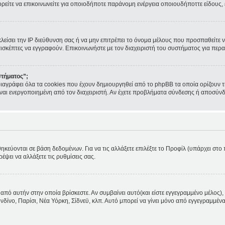
ορείτε να επικοινωνείτε για οποιοδήποτε παράνομη ενέργεια οποιουδήποττε είδους
κλείσει την IP διεύθυνση σας ή να μην επιτρέπει το όνομα μέλους που προσπαθείτε ν
πισκέπτες να εγγραφούν. Επικοινωνήστε με τον διαχειριστή του συστήματος για περα
στήματος”;
ιαγράφει όλα τα cookies που έχουν δημιουργηθεί από το phpBB τα οποία ορίζουν τ
 είναι ενεργοποιημένη από τον διαχειριστή. Αν έχετε προβλήματα σύνδεσης ή αποσύν
θηκεύονται σε βάση δεδομένων. Για να τις αλλάξετε επιλέξτε το Προφίλ (υπάρχει στ
ρέψει να αλλάξετε τις ρυθμίσεις σας.
από αυτήν στην οποία βρίσκεστε. Αν συμβαίνει αυτό(και είστε εγγεγραμμένο μέλος), 
ονδίνο, Παρίσι, Νέα Υόρκη, Σίδνεϋ, κλπ. Αυτό μπορεί να γίνει μόνο από εγγεγραμμένα 