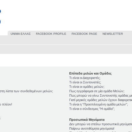
UΝΙΜΑ ΕΛΛΑΣ
FACEBOOK PROFILE
FACEBOOK PAGE
NEWSLETTER
Επίπεδα μελών και Ομάδες
Τι είναι οι Διαχειριστές;
Τι είναι οι Συντονιστές;
Τι είναι οι ομάδες μελών;
 στη λίστα των συνδεδεμένων μελών;
Πως εγγράφομαι σε μία ομάδα Μελών;
Πως μπορώ να γίνω Συντονιστής ομάδας μ
Γιατί μερικές ομάδες μελών έχουν διαφορετ
ώ πλέον!
Τι είναι η “Προεπιλεγμένη ομάδα μελών”;
Τι είναι ο σύνδεσμος "Η ομάδα”;
;
Προσωπικά Μηνύματα
Δεν μπορώ να στείλω προσωπικά μηνύματ
Παίρνω ανεπιθύμητα μηνύματα!