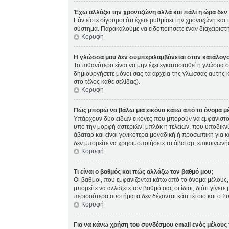
Έχω αλλάξει την χρονοζώνη αλλά και πάλι η ώρα δεν 
Εάν είστε σίγουροι ότι έχετε ρυθμίσει την χρονοζώνη κα
σύστημα. Παρακαλούμε να ειδοποιήσετε έναν διαχειριστή
Κορυφή
Η γλώσσα μου δεν συμπεριλαμβάνεται στον κατάλογο
Το πιθανότερο είναι να μην έχει εγκατασταθεί η γλώσσα σ
δημιουργήσετε μόνοι σας τα αρχεία της γλώσσας αυτής 
στο τέλος κάθε σελίδας).
Κορυφή
Πώς μπορώ να βάλω μια εικόνα κάτω από το όνομα μ
Υπάρχουν δύο ειδών εικόνες που μπορούν να εμφανιστούς
υπο την μορφή αστεριών, μπλόκ ή τελειών, που υποδικνύ
άβαταρ και είναι γενικότερα μοναδική ή προσωπική για κά
δεν μπορείτε να χρησιμοποιήσετε τα άβαταρ, επικοινωνήστ
Κορυφή
Τι είναι ο βαθμός και πώς αλλάζω τον βαθμό μου;
Οι βαθμοί, που εμφανίζονται κάτω από το όνομα μέλους, 
μπορείτε να αλλάξετε τον βαθμό σας οι ίδιοι, διότι γίν
περισσότερα συστήματα δεν δέχονται κάτι τέτοιο και ο Σ
Κορυφή
Για να κάνω χρήση του συνδέσμου email ενός μέλους 