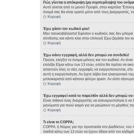
Πώς γίνεται η απόκρυψη (μη συμπερίληψη) του ονόμ
Αυτό γίνεται από το μενού Προφίλ, στην καρτέλα "Επιλογ
όνομά σας θα είναι ορατό μόνο από τους Διαχειριστές, τ
Κορυφή
Έχω χάσει τον κωδικό μου!
Μην πανικοβάλλεστε! Εφόσον ο κωδικός σας δεν μπορεί ν
σύνδεσης και κάντε κλικ στην επιλογή
Έχω ξεχάσει τον κ
Κορυφή
Έχω κάνει εγγραφή, αλλά δεν μπορώ να συνδεθώ!
Πρώτα, ελέγξτε το όνομα μέλους και τον κωδικό. Αν είνα
επιλέξει Είμαι κάτω των 13 ετών, οπότε θα πρέπει να ακ
απαιτούν όλες οι νέες εγγραφές να ενεργοποιούνται, είτ
αυτή η ενεργοποίηση. Αν έχετε λάβει ένα ηλεκτρονικό ταχ
μπλοκαριστεί από κάποιο φίλτρο spam. Αν είστε σίγουρος
Κορυφή
Έχω εγγραφεί κατά το παρελθόν αλλά δεν μπορώ να
Είναι πιθανό ένας διαχειριστής να απενεργοποίησε ή ν
μηνύματα για πολύ καιρό για να μειώσουν το μέγεθος τη
Κορυφή
Τι είναι το COPPA;
COPPA, ή Νόμος για την προστασία στο Διαδίκτυο, του 
παιδιά κάτω των 13 ετών να έχουν άδεια από τον κηδεμ