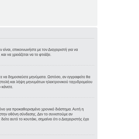
είναι, επικοινωνήστε με τον Διαχειριστή για να
και να χρειάζεται να το φτιάξει.
στε να δημοσιεύετε μηνύματα. Ωστόσο, αν εγγραφείτε θα
ποστολή και λήψη μηνυμάτων ηλεκτρονικού ταχυδρομείου
 κάνετε.
όνο για προκαθορισμένο χρονικό διάστημα. Αυτή η
στην οθόνη σύνδεσης. Δεν το συνιστούμε αν
ίτε αυτό το κουτάκι, σημαίνει ότι ο Διαχειριστής έχει