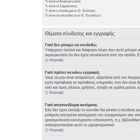
Τι είναι οι Ανακοινώσεις;
Τι είναι οι Σημειώσεις;
Τι είναι η κλειδωμένη Θ. Ενότητα;
Τι είναι τα εικονίδια των Θ. Ενοτήτων;
Θέματα σύνδεσης και εγγραφής
Γιατί δεν μπορώ να συνδεθώ;
Υπάρχουν πολλοί και διάφοροι λόγοι που αυτό μπορεί να σ
σιγουρευτείτε ότι δεν έχετε αποκλειστεί από την σελίδα. 
Κορυφή
Γιατί πρέπει να κάνω εγγραφή;
Ίσως να μην είναι απαραίτητο, εξαρτάται από τον διαχει
έχετε πρόσβαση σε πρόσθετες υπηρεσίες που δεν είναι 
από και προς άλλους χρήστες, ένταξη σε ομάδα μελών, κ
Κορυφή
Γιατί αποσυνδέομαι αυτόματα;
Εάν δεν έχετε επιλέξει το κουτάκι
Να γίνεται η σύνδεση α
ρύθμιση αποτρέπει κατάχρηση του λογαριασμού σας από 
χρησιμοποιείτε κοινόχρηστο υπολογιστή, π.χ. βιβλιοθήκη,
απενεργοποιήσει αυτό το χαρακτηριστικό.
Κορυφή