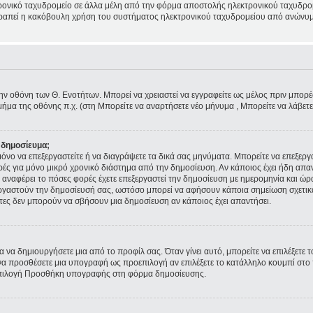
ρονικό ταχυδρομείο σε άλλα μέλη από την φόρμα αποστολής ηλεκτρονικού ταχυδρομε
ποτραπεί η κακόβουλη χρήση του συστήματος ηλεκτρονικού ταχυδρομείου από ανώνυμ
την οθόνη των Θ. Ενοτήτων. Μπορεί να χρειαστεί να εγγραφείτε ως μέλος πριν μπορέσε
ήμα της οθόνης π.χ. (στη Μπορείτε να αναρτήσετε νέο μήνυμα , Μπορείτε να λάβετ
 δημοσίευμα;
ε μόνο να επεξεργαστείτε ή να διαγράψετε τα δικά σας μηνύματα. Μπορείτε να επεξερ
ρές για μόνο μικρό χρονικό διάστημα από την δημοσίευση. Αν κάποιος έχει ήδη απα
αναφέρει το πόσες φορές έχετε επεξεργαστεί την δημοσίευση με ημερομηνία και ώρα.
εξεργαστούν την δημοσίευσή σας, ωστόσο μπορεί να αφήσουν κάποια σημείωση σχετι
τες δεν μπορούν να σβήσουν μια δημοσίευση αν κάποιος έχει απαντήσει.
 να δημιουργήσετε μια από το προφίλ σας. Όταν γίνει αυτό, μπορείτε να επιλέξετε 
α προσθέσετε μια υπογραφή ως προεπιλογή αν επιλέξετε το κατάλληλο κουμπί στο π
επιλογή Προσθήκη υπογραφής στη φόρμα δημοσίευσης.