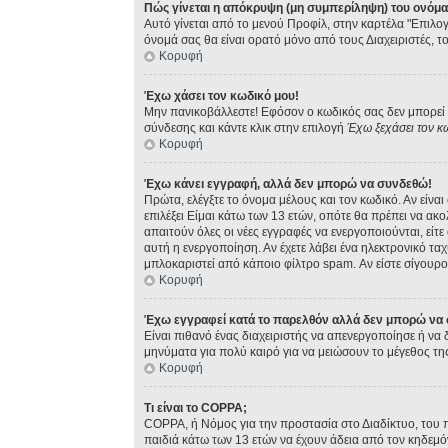
Πώς γίνεται η απόκρυψη (μη συμπερίληψη) του ονόμ
Αυτό γίνεται από το μενού Προφίλ, στην καρτέλα "Επιλογ
όνομά σας θα είναι ορατό μόνο από τους Διαχειριστές, τ
Κορυφή
Έχω χάσει τον κωδικό μου!
Μην πανικοβάλλεστε! Εφόσον ο κωδικός σας δεν μπορεί ν
σύνδεσης και κάντε κλικ στην επιλογή
Έχω ξεχάσει τον κ
Κορυφή
Έχω κάνει εγγραφή, αλλά δεν μπορώ να συνδεθώ!
Πρώτα, ελέγξτε το όνομα μέλους και τον κωδικό. Αν είνα
επιλέξει Είμαι κάτω των 13 ετών, οπότε θα πρέπει να ακ
απαιτούν όλες οι νέες εγγραφές να ενεργοποιούνται, είτ
αυτή η ενεργοποίηση. Αν έχετε λάβει ένα ηλεκτρονικό ταχ
μπλοκαριστεί από κάποιο φίλτρο spam. Αν είστε σίγουρος
Κορυφή
Έχω εγγραφεί κατά το παρελθόν αλλά δεν μπορώ να
Είναι πιθανό ένας διαχειριστής να απενεργοποίησε ή ν
μηνύματα για πολύ καιρό για να μειώσουν το μέγεθος τη
Κορυφή
Τι είναι το COPPA;
COPPA, ή Νόμος για την προστασία στο Διαδίκτυο, του 
παιδιά κάτω των 13 ετών να έχουν άδεια από τον κηδεμ