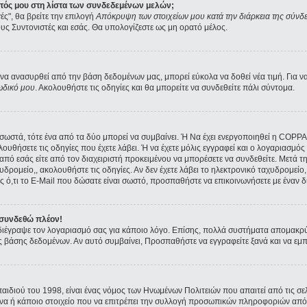
ατός μου στη λίστα των συνδεδεμένων μελών;
ές", θα βρείτε την επιλογή
Απόκρυψη των στοιχείων μου κατά την διάρκεια της σύνδ
ους Συντονιστές και εσάς. Θα υπολογίζεστε ως μη ορατό μέλος.
α ανασυρθεί από την βάση δεδομένων μας, μπορεί εύκολα να δοθεί νέα τιμή. Για να 
ωδικό μου
. Ακολουθήστε τις οδηγίες και θα μπορείτε να συνδεθείτε πάλι σύντομα.
ι σωστά, τότε ένα από τα δύο μπορεί να συμβαίνει. Ή Να έχει ενεργοποιηθεί η COPP
ολουθήσετε τις οδηγίες που έχετε λάβει. Ή να έχετε μόλις εγγραφεί και ο λογαριασμ
ε από εσάς είτε από τον διαχειριστή προκειμένου να μπορέσετε να συνδεθείτε. Μετά 
υδρομείο,, ακολουθήστε τις οδηγίες. Αν δεν έχετε λάβει το ηλεκτρονικό ταχυδρομείο, 
 ό,τι το E-Mail που δώσατε είναι σωστό, προσπαθήστε να επικοινωνήσετε με έναν δι
 συνδεθώ πλέον!
α διέγραψε τον λογαριασμό σας για κάποιο λόγο. Επίσης, πολλά συστήματα απομακρ
ς βάσης δεδομένων. Αν αυτό συμβαίνει, Προσπαθήστε να εγγραφείτε ξανά και να εμπλ
παιδιού του 1998, είναι ένας νόμος των Ηνωμένων Πολιτειών που απαιτεί από τις 
όνα ή κάποιο στοιχείο που να επιτρέπει την συλλογή προσωπικών πληροφοριών από