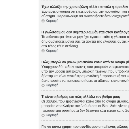
Έχω αλλάξει την χρονοζώνη αλλά και πάλι η ώρα δεν 
Εάν είστε σίγουροι ότι έχετε ρυθμίσει την χρονοζώνη κα
σύστημα. Παρακαλούμε να ειδοποιήσετε έναν διαχειριστή
Κορυφή
Η γλώσσα μου δεν συμπεριλαμβάνεται στον κατάλογο
Το πιθανότερο είναι να μην έχει εγκατασταθεί η γλώσσα σ
δημιουργήσετε μόνοι σας τα αρχεία της γλώσσας αυτής 
στο τέλος κάθε σελίδας).
Κορυφή
Πώς μπορώ να βάλω μια εικόνα κάτω από το όνομα μ
Υπάρχουν δύο ειδών εικόνες που μπορούν να εμφανιστούς
υπο την μορφή αστεριών, μπλόκ ή τελειών, που υποδικνύ
άβαταρ και είναι γενικότερα μοναδική ή προσωπική για κά
δεν μπορείτε να χρησιμοποιήσετε τα άβαταρ, επικοινωνήστ
Κορυφή
Τι είναι ο βαθμός και πώς αλλάζω τον βαθμό μου;
Οι βαθμοί, που εμφανίζονται κάτω από το όνομα μέλους, 
μπορείτε να αλλάξετε τον βαθμό σας οι ίδιοι, διότι γίν
περισσότερα συστήματα δεν δέχονται κάτι τέτοιο και ο Σ
Κορυφή
Για να κάνω χρήση του συνδέσμου email ενός μέλους 