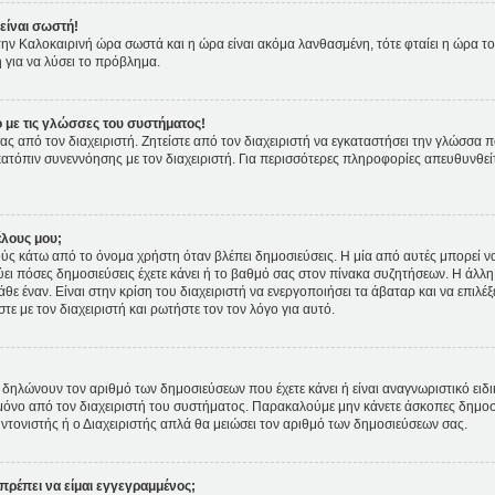
είναι σωστή!
ι την Καλοκαιρινή ώρα σωστά και η ώρα είναι ακόμα λανθασμένη, τότε φταίει η ώρα τ
 για να λύσει το πρόβλημα.
 με τις γλώσσες του συστήματος!
ας από τον διαχειριστή. Ζητείστε από τον διαχειριστή να εγκαταστήσει την γλώσσα π
κατόπιν συνεννόησης με τον διαχειριστή. Για περισσότερες πληροφορίες απευθυνθε
έλους μου;
 κάτω από το όνομα χρήστη όταν βλέπει δημοσιεύσεις. Η μία από αυτές μπορεί να ε
ει πόσες δημοσιεύσεις έχετε κάνει ή το βαθμό σας στον πίνακα συζητήσεων. Η άλλη
θε έναν. Είναι στην κρίση του διαχειριστή να ενεργοποιήσει τα άβαταρ και να επιλέξ
ε με τον διαχειριστή και ρωτήστε τον τον λόγο για αυτό.
δηλώνουν τον αριθμό των δημοσιεύσεων που έχετε κάνει ή είναι αναγνωριστικό ειδικών
ετε μόνο από τον διαχειριστή του συστήματος. Παρακαλούμε μην κάνετε άσκοπες δημοσ
υντονιστής ή ο Διαχειριστής απλά θα μειώσει τον αριθμό των δημοσιεύσεων σας.
πρέπει να είμαι εγγεγραμμένος;