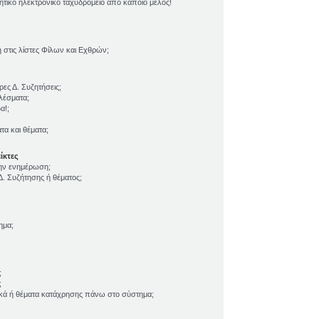
τικό ηλεκτρονικό ταχυδρομείο από κάποιο μέλος!
τις λίστες Φίλων και Εχθρών;
ες Δ. Συζητήσεις;
λέσματα;
α!;
α και θέματα;
ίκτες
την ενημέρωση;
. Συζήτησης ή θέματος;
ημα;
;
;
ικά ή θέματα κατάχρησης πάνω στο σύστημα;