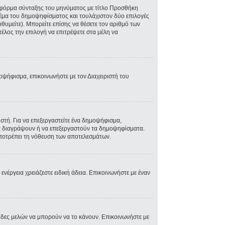
ην φόρμα σύνταξης του μηνύματος με τίτλο Προσθήκη
Θέμα του δημοψηφίσματος και τουλάχιστον δύο επιλογές
θυμείτε). Μπορείτε επίσης να θέσετε τον αριθμό των
τέλος την επιλογή να επιτρέψετε στα μέλη να
μοψήφισμα, επικοινωνήστε με τον Διαχειριστή του
τή. Για να επεξεργαστείτε ένα δημοψήφισμα,
 να διαγράψουν ή να επεξεργαστούν τα δημοψηφίσματα.
 αποτρέπει τη νόθευση των αποτελεσμάτων.
 ενέργεια χρειάζεστε ειδική άδεια. Επικοινωνήστε με έναν
άδες μελών να μπορούν να το κάνουν. Επικοινωνήστε με