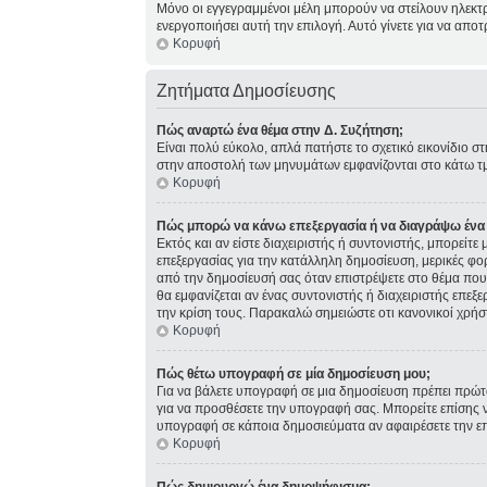
Μόνο οι εγγεγραμμένοι μέλη μπορούν να στείλουν ηλεκτ
ενεργοποιήσει αυτή την επιλογή. Αυτό γίνετε για να α
Κορυφή
Ζητήματα Δημοσίευσης
Πώς αναρτώ ένα θέμα στην Δ. Συζήτηση;
Είναι πολύ εύκολο, απλά πατήστε το σχετικό εικονίδιο σ
στην αποστολή των μηνυμάτων εμφανίζονται στο κάτω τμ
Κορυφή
Πώς μπορώ να κάνω επεξεργασία ή να διαγράψω ένα
Εκτός και αν είστε διαχειριστής ή συντονιστής, μπορείτ
επεξεργασίας για την κατάλληλη δημοσίευση, μερικές φο
από την δημοσίευσή σας όταν επιστρέψετε στο θέμα που 
θα εμφανίζεται αν ένας συντονιστής ή διαχειριστής επ
την κρίση τους. Παρακαλώ σημειώστε οτι κανονικοί χρήσ
Κορυφή
Πώς θέτω υπογραφή σε μία δημοσίευση μου;
Για να βάλετε υπογραφή σε μια δημοσίευση πρέπει πρώτα
για να προσθέσετε την υπογραφή σας. Μπορείτε επίσης ν
υπογραφή σε κάποια δημοσιεύματα αν αφαιρέσετε την 
Κορυφή