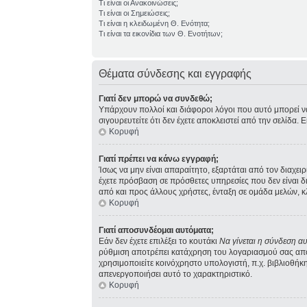
Τι είναι οι Ανακοινώσεις;
Τι είναι οι Σημειώσεις;
Τι είναι η κλειδωμένη Θ. Ενότητα;
Τι είναι τα εικονίδια των Θ. Ενοτήτων;
Θέματα σύνδεσης και εγγραφής
Γιατί δεν μπορώ να συνδεθώ;
Υπάρχουν πολλοί και διάφοροι λόγοι που αυτό μπορεί να σ
σιγουρευτείτε ότι δεν έχετε αποκλειστεί από την σελίδα. 
Κορυφή
Γιατί πρέπει να κάνω εγγραφή;
Ίσως να μην είναι απαραίτητο, εξαρτάται από τον διαχει
έχετε πρόσβαση σε πρόσθετες υπηρεσίες που δεν είναι 
από και προς άλλους χρήστες, ένταξη σε ομάδα μελών, κ
Κορυφή
Γιατί αποσυνδέομαι αυτόματα;
Εάν δεν έχετε επιλέξει το κουτάκι
Να γίνεται η σύνδεση α
ρύθμιση αποτρέπει κατάχρηση του λογαριασμού σας από 
χρησιμοποιείτε κοινόχρηστο υπολογιστή, π.χ. βιβλιοθήκη,
απενεργοποιήσει αυτό το χαρακτηριστικό.
Κορυφή