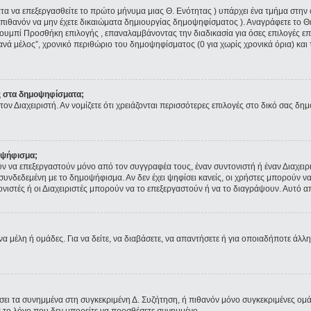
ματα να επεξεργασθείτε το πρώτο μήνυμα μιας Θ. Ενότητας ) υπάρχει ένα τμήμα στ
 πιθανόν να μην έχετε δικαιώματα δημιουργίας δημοψηφίσματος ). Αναγράφετε το 
ουμπί Προσθήκη επιλογής , επαναλαμβάνοντας την διαδικασία για όσες επιλογές επι
ανά μέλος”, χρονικό περιθώριο του δημοψηφίσματος (0 για χωρίς χρονικά όρια) και 
ς στα δημοψηφίσματα;
τον Διαχειριστή. Αν νομίζετε ότι χρειάζονται περισσότερες επιλογές στο δικό σας δη
οψήφισμα;
να επεξεργαστούν μόνο από τον συγγραφέα τους, έναν συντονιστή ή έναν Διαχειρισ
α συνδεδεμένη με το δημοψήφισμα. Αν δεν έχει ψηφίσει κανείς, οι χρήστες μπορούν
τονιστές ή οι Διαχειριστές μπορούν να το επεξεργαστούν ή να το διαγράψουν. Αυτό
να μέλη ή ομάδες. Για να δείτε, να διαβάσετε, να απαντήσετε ή για οποιαδήποτε άλλη
ύσει τα συνημμένα στη συγκεκριμένη Δ. Συζήτηση, ή πιθανόν μόνο συγκεκριμένες ομ