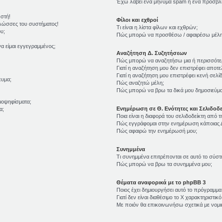
Έχω λάβει ένα μήνυμα spam ή ένα προσβλη
ωστή!
Φίλοι και εχθροί
γλώσσες του συστήματος!
Τι είναι η λίστα φίλων και εχθρών;
υ;
Πώς μπορώ να προσθέσω / αφαιρέσω μέλη σ
α είμαι εγγεγραμμένος;
Αναζήτηση Δ. Συζητήσεων
Πώς μπορώ να αναζητήσω μια ή περισσότερ
Γιατί η αναζήτηση μου δεν επιστρέφει αποτε
Γιατί η αναζήτηση μου επιστρέφει κενή σελίδ
ευμα;
Πώς αναζητώ μέλη;
Πώς μπορώ να βρω τα δικά μου δημοσιεύματ
μοψηφίσματα;
Ενημέρωση σε Θ. Ενότητες και Σελιδοδε
α;
Ποια είναι η διαφορά του σελιδοδείκτη από 
Πώς εγγράφομαι στην ενημέρωση κάποιας Δ
Πώς αφαιρώ την ενημέρωσή μου;
Συνημμένα
Τι συνημμένα επιτρέπονται σε αυτό το σύστ
Πώς μπορώ να βρω τα συνημμένα μου;
Θέματα αναφορικά με το phpBB 3
Ποιος έχει δημιουργήσει αυτό το πρόγραμμα
Γιατί δεν είναι διαθέσιμο το Χ χαρακτηριστικό
Με ποιόν θα επικοινωνήσω σχετικά με νομ