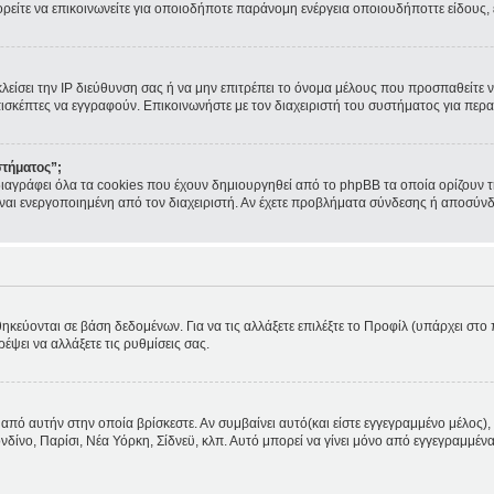
ορείτε να επικοινωνείτε για οποιοδήποτε παράνομη ενέργεια οποιουδήποττε είδους
κλείσει την IP διεύθυνση σας ή να μην επιτρέπει το όνομα μέλους που προσπαθείτε ν
πισκέπτες να εγγραφούν. Επικοινωνήστε με τον διαχειριστή του συστήματος για περα
στήματος”;
ιαγράφει όλα τα cookies που έχουν δημιουργηθεί από το phpBB τα οποία ορίζουν τ
 είναι ενεργοποιημένη από τον διαχειριστή. Αν έχετε προβλήματα σύνδεσης ή αποσύν
θηκεύονται σε βάση δεδομένων. Για να τις αλλάξετε επιλέξτε το Προφίλ (υπάρχει στ
ρέψει να αλλάξετε τις ρυθμίσεις σας.
από αυτήν στην οποία βρίσκεστε. Αν συμβαίνει αυτό(και είστε εγγεγραμμένο μέλος), 
ονδίνο, Παρίσι, Νέα Υόρκη, Σίδνεϋ, κλπ. Αυτό μπορεί να γίνει μόνο από εγγεγραμμένα 