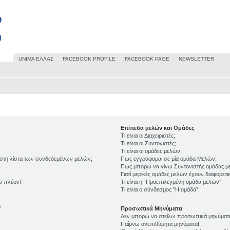
UΝΙΜΑ ΕΛΛΑΣ
FACEBOOK PROFILE
FACEBOOK PAGE
NEWSLETTER
Επίπεδα μελών και Ομάδες
Τι είναι οι Διαχειριστές;
Τι είναι οι Συντονιστές;
Τι είναι οι ομάδες μελών;
 στη λίστα των συνδεδεμένων μελών;
Πως εγγράφομαι σε μία ομάδα Μελών;
Πως μπορώ να γίνω Συντονιστής ομάδας μ
Γιατί μερικές ομάδες μελών έχουν διαφορετ
ώ πλέον!
Τι είναι η “Προεπιλεγμένη ομάδα μελών”;
Τι είναι ο σύνδεσμος "Η ομάδα”;
;
Προσωπικά Μηνύματα
Δεν μπορώ να στείλω προσωπικά μηνύματ
Παίρνω ανεπιθύμητα μηνύματα!