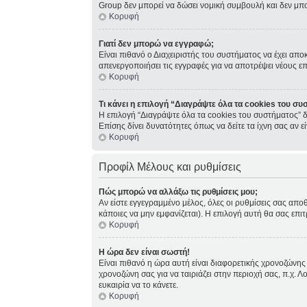
Group δεν μπορεί να δώσει νομική συμβουλή και δεν μπ
Κορυφή
Γιατί δεν μπορώ να εγγραφώ;
Είναι πιθανό ο Διαχειριστής του συστήματος να έχει απο
απενεργοποιήσει τις εγγραφές για να αποτρέψει νέους ε
Κορυφή
Τι κάνει η επιλογή “Διαγράψτε όλα τα cookies του συ
Η επιλογή “Διαγράψτε όλα τα cookies του συστήματος” δ
Επίσης δίνει δυνατότητες όπως να δείτε τα ίχνη σας αν
Κορυφή
Προφίλ Μέλους και ρυθμίσεις
Πώς μπορώ να αλλάξω τις ρυθμίσεις μου;
Αν είστε εγγεγραμμένο μέλος, όλες οι ρυθμίσεις σας απο
κάποιες να μην εμφανίζεται). Η επιλογή αυτή θα σας επιτ
Κορυφή
Η ώρα δεν είναι σωστή!
Είναι πιθανό η ώρα αυτή είναι διαφορετικής χρονοζώνης 
χρονοζώνη σας για να ταιριάζει στην περιοχή σας, π.χ. Λ
ευκαιρία να το κάνετε.
Κορυφή