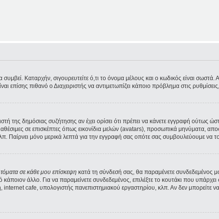
υμβεί. Καταρχήν, σιγουρευτείτε ό,τι το όνομα μέλους και ο κωδικός είναι σωστά. Αν 
Είναι επίσης πιθανό ο Διαχειριστής να αντιμετωπίζει κάποιο πρόβλημα στις ρυθμίσεις, 
ριστή της δημόσιας συζήτησης αν έχει ορίσει ότι πρέπει να κάνετε εγγραφή ούτως ώ
διαθέσιμες σε επισκέπτες όπως εικονίδια μελών (avatars), προσωπικά μηνύματα, α
λπ. Παίρνει μόνο μερικά λεπτά για την εγγραφή σας οπότε σας συμβουλεύουμε να το
υτόματα σε κάθε μου επίσκεψη
κατά τη σύνδεσή σας, θα παραμένετε συνδεδεμένος μ
κάποιον άλλο. Για να παραμείνετε συνδεδεμένος, επιλέξτε το κουτάκι που υπάρχει 
 internet cafe, υπολογιστής πανεπιστημιακού εργαστηρίου, κλπ. Αν δεν μπορείτε να δε