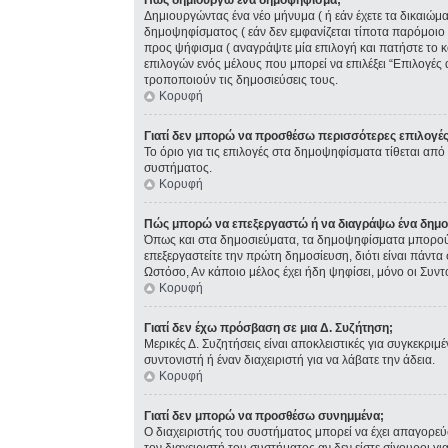
Πώς δημιουργώ ένα δημοψήφισμα;
Δημιουργώντας ένα νέο μήνυμα ( ή εάν έχετε τα δικαιώ
δημοψηφίσματος ( εάν δεν εμφανίζεται τίποτα παρόμοιο
προς ψήφισμα ( αναγράψτε μία επιλογή και πατήστε το κ
επιλογών ενός μέλους που μπορεί να επιλέξει “Επιλογές 
τροποποιούν τις δημοσιεύσεις τους.
Κορυφή
Γιατί δεν μπορώ να προσθέσω περισσότερες επιλογέ
Το όριο για τις επιλογές στα δημοψηφίσματα τίθεται από 
συστήματος.
Κορυφή
Πώς μπορώ να επεξεργαστώ ή να διαγράψω ένα δημ
Όπως και στα δημοσιεύματα, τα δημοψηφίσματα μπορούν 
επεξεργαστείτε την πρώτη δημοσίευση, διότι είναι πάντ
Ωστόσο, Αν κάποιο μέλος έχει ήδη ψηφίσει, μόνο οι Συν
Κορυφή
Γιατί δεν έχω πρόσβαση σε μια Δ. Συζήτηση;
Μερικές Δ. Συζητήσεις είναι αποκλειστικές για συγκεκριμέ
συντονιστή ή έναν διαχειριστή για να λάβατε την άδεια.
Κορυφή
Γιατί δεν μπορώ να προσθέσω συνημμένα;
Ο διαχειριστής του συστήματος μπορεί να έχει απαγορε