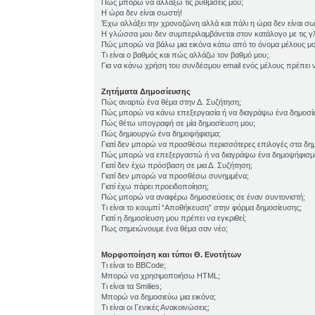
Πώς μπορώ να αλλάξω τις ρυθμίσεις μου;
Η ώρα δεν είναι σωστή!
Έχω αλλάξει την χρονοζώνη αλλά και πάλι η ώρα δεν είναι σ
Η γλώσσα μου δεν συμπεριλαμβάνεται στον κατάλογο με τις 
Πώς μπορώ να βάλω μια εικόνα κάτω από το όνομα μέλους μο
Τι είναι ο βαθμός και πώς αλλάζω τον βαθμό μου;
Για να κάνω χρήση του συνδέσμου email ενός μέλους πρέπει ν
Ζητήματα Δημοσίευσης
Πώς αναρτώ ένα θέμα στην Δ. Συζήτηση;
Πώς μπορώ να κάνω επεξεργασία ή να διαγράψω ένα δημοσί
Πώς θέτω υπογραφή σε μία δημοσίευση μου;
Πώς δημιουργώ ένα δημοψήφισμα;
Γιατί δεν μπορώ να προσθέσω περισσότερες επιλογές στα δη
Πώς μπορώ να επεξεργαστώ ή να διαγράψω ένα δημοψήφισμ
Γιατί δεν έχω πρόσβαση σε μια Δ. Συζήτηση;
Γιατί δεν μπορώ να προσθέσω συνημμένα;
Γιατί έχω πάρει προειδοποίηση;
Πώς μπορώ να αναφέρω δημοσιεύσεις σε έναν συντονιστή;
Τι είναι το κουμπί “Αποθήκευση” στην φόρμα δημοσίευσης;
Γιατί η δημοσίευση μου πρέπει να εγκριθεί;
Πως σημειώνουμε ένα θέμα σαν νέο;
Μορφοποίηση και τύποι Θ. Ενοτήτων
Τι είναι το BBCode;
Μπορώ να χρησιμοποιήσω HTML;
Τι είναι τα Smilies;
Μπορώ να δημοσιεύω μια εικόνα;
Τι είναι οι Γενικές Ανακοινώσεις;