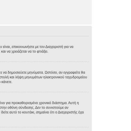
είναι, επικοινωνήστε με τον Διαχειριστή για να
και να χρειάζεται να το φτιάξει.
στε να δημοσιεύετε μηνύματα. Ωστόσο, αν εγγραφείτε θα
ποστολή και λήψη μηνυμάτων ηλεκτρονικού ταχυδρομείου
 κάνετε.
όνο για προκαθορισμένο χρονικό διάστημα. Αυτή η
στην οθόνη σύνδεσης. Δεν το συνιστούμε αν
ίτε αυτό το κουτάκι, σημαίνει ότι ο Διαχειριστής έχει