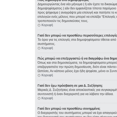
Πώς δημιουργώ ένα δημοψήφισμα;
Δημιουργώντας ένα νέο μήνυμα ( ή εάν έχετε τα δικαιώ
δημοψηφίσματος ( εάν δεν εμφανίζεται τίποτα παρόμοιο
προς ψήφισμα ( αναγράψτε μία επιλογή και πατήστε το κ
επιλογών ενός μέλους που μπορεί να επιλέξει “Επιλογές 
τροποποιούν τις δημοσιεύσεις τους.
Κορυφή
Γιατί δεν μπορώ να προσθέσω περισσότερες επιλογέ
Το όριο για τις επιλογές στα δημοψηφίσματα τίθεται από 
συστήματος.
Κορυφή
Πώς μπορώ να επεξεργαστώ ή να διαγράψω ένα δημ
Όπως και στα δημοσιεύματα, τα δημοψηφίσματα μπορούν 
επεξεργαστείτε την πρώτη δημοσίευση, διότι είναι πάντ
Ωστόσο, Αν κάποιο μέλος έχει ήδη ψηφίσει, μόνο οι Συν
Κορυφή
Γιατί δεν έχω πρόσβαση σε μια Δ. Συζήτηση;
Μερικές Δ. Συζητήσεις είναι αποκλειστικές για συγκεκριμέ
συντονιστή ή έναν διαχειριστή για να λάβατε την άδεια.
Κορυφή
Γιατί δεν μπορώ να προσθέσω συνημμένα;
Ο διαχειριστής του συστήματος μπορεί να έχει απαγορε