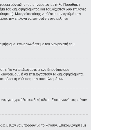
ην φόρμα σύνταξης του μηνύματος με τίτλο Προσθήκη
Θέμα του δημοψηφίσματος και τουλάχιστον δύο επιλογές
θυμείτε). Μπορείτε επίσης να θέσετε τον αριθμό των
τέλος την επιλογή να επιτρέψετε στα μέλη να
μοψήφισμα, επικοινωνήστε με τον Διαχειριστή του
τή. Για να επεξεργαστείτε ένα δημοψήφισμα,
 να διαγράψουν ή να επεξεργαστούν τα δημοψηφίσματα.
 αποτρέπει τη νόθευση των αποτελεσμάτων.
 ενέργεια χρειάζεστε ειδική άδεια. Επικοινωνήστε με έναν
άδες μελών να μπορούν να το κάνουν. Επικοινωνήστε με