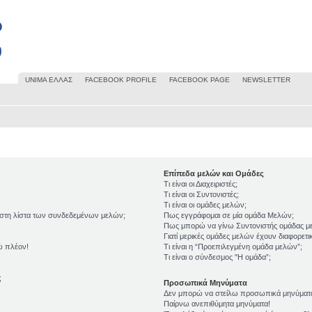
UΝΙΜΑ ΕΛΛΑΣ
FACEBOOK PROFILE
FACEBOOK PAGE
NEWSLETTER
Επίπεδα μελών και Ομάδες
Τι είναι οι Διαχειριστές;
Τι είναι οι Συντονιστές;
Τι είναι οι ομάδες μελών;
 στη λίστα των συνδεδεμένων μελών;
Πως εγγράφομαι σε μία ομάδα Μελών;
Πως μπορώ να γίνω Συντονιστής ομάδας μ
Γιατί μερικές ομάδες μελών έχουν διαφορετ
ώ πλέον!
Τι είναι η “Προεπιλεγμένη ομάδα μελών”;
Τι είναι ο σύνδεσμος "Η ομάδα”;
;
Προσωπικά Μηνύματα
Δεν μπορώ να στείλω προσωπικά μηνύματ
Παίρνω ανεπιθύμητα μηνύματα!