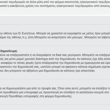
ρονικό ταχυδρομείο σε άλλα μέλη από την φόρμα αποστολής ηλεκτρονικού ταχυδρομε
ποτραπεί η κακόβουλη χρήση του συστήματος ηλεκτρονικού ταχυδρομείου από ανώνυμ
την οθόνη των Θ. Ενοτήτων. Μπορεί να χρειαστεί να εγγραφείτε ως μέλος πριν μπορέσε
ήμα της οθόνης π.χ. (στη Μπορείτε να αναρτήσετε νέο μήνυμα , Μπορείτε να λάβετ
 δημοσίευμα;
ε μόνο να επεξεργαστείτε ή να διαγράψετε τα δικά σας μηνύματα. Μπορείτε να επεξερ
ρές για μόνο μικρό χρονικό διάστημα από την δημοσίευση. Αν κάποιος έχει ήδη απα
αναφέρει το πόσες φορές έχετε επεξεργαστεί την δημοσίευση με ημερομηνία και ώρα.
εξεργαστούν την δημοσίευσή σας, ωστόσο μπορεί να αφήσουν κάποια σημείωση σχετι
τες δεν μπορούν να σβήσουν μια δημοσίευση αν κάποιος έχει απαντήσει.
 να δημιουργήσετε μια από το προφίλ σας. Όταν γίνει αυτό, μπορείτε να επιλέξετε 
α προσθέσετε μια υπογραφή ως προεπιλογή αν επιλέξετε το κατάλληλο κουμπί στο π
επιλογή Προσθήκη υπογραφής στη φόρμα δημοσίευσης.