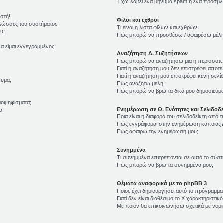
Έχω λάβει ένα μήνυμα spam ή ένα προσβλη
ωστή!
Φίλοι και εχθροί
γλώσσες του συστήματος!
Τι είναι η λίστα φίλων και εχθρών;
υ;
Πώς μπορώ να προσθέσω / αφαιρέσω μέλη σ
α είμαι εγγεγραμμένος;
Αναζήτηση Δ. Συζητήσεων
Πώς μπορώ να αναζητήσω μια ή περισσότερ
Γιατί η αναζήτηση μου δεν επιστρέφει αποτε
Γιατί η αναζήτηση μου επιστρέφει κενή σελίδ
ευμα;
Πώς αναζητώ μέλη;
Πώς μπορώ να βρω τα δικά μου δημοσιεύματ
μοψηφίσματα;
Ενημέρωση σε Θ. Ενότητες και Σελιδοδε
α;
Ποια είναι η διαφορά του σελιδοδείκτη από 
Πώς εγγράφομαι στην ενημέρωση κάποιας Δ
Πώς αφαιρώ την ενημέρωσή μου;
Συνημμένα
Τι συνημμένα επιτρέπονται σε αυτό το σύστ
Πώς μπορώ να βρω τα συνημμένα μου;
Θέματα αναφορικά με το phpBB 3
Ποιος έχει δημιουργήσει αυτό το πρόγραμμα
Γιατί δεν είναι διαθέσιμο το Χ χαρακτηριστικό
Με ποιόν θα επικοινωνήσω σχετικά με νομ