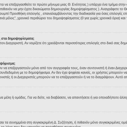
ματα να επεξεργασθείτε το πρώτο μήνυμα μιας Θ. Ενότητας ) υπάρχει ένα τμήμα στ
 πιθανόν να μην έχετε δικαιώματα δημιουργίας δημοψηφίσματος ). Αναγράφετε το 
ουμπί Προσθήκη επιλογής , επαναλαμβάνοντας την διαδικασία για όσες επιλογές επι
ανά μέλος”, χρονικό περιθώριο του δημοψηφίσματος (0 για χωρίς χρονικά όρια) και 
ς στα δημοψηφίσματα;
τον Διαχειριστή. Αν νομίζετε ότι χρειάζονται περισσότερες επιλογές στο δικό σας δη
οψήφισμα;
να επεξεργαστούν μόνο από τον συγγραφέα τους, έναν συντονιστή ή έναν Διαχειρισ
α συνδεδεμένη με το δημοψήφισμα. Αν δεν έχει ψηφίσει κανείς, οι χρήστες μπορούν
τονιστές ή οι Διαχειριστές μπορούν να το επεξεργαστούν ή να το διαγράψουν. Αυτό
να μέλη ή ομάδες. Για να δείτε, να διαβάσετε, να απαντήσετε ή για οποιαδήποτε άλλη
ύσει τα συνημμένα στη συγκεκριμένη Δ. Συζήτηση, ή πιθανόν μόνο συγκεκριμένες ομ