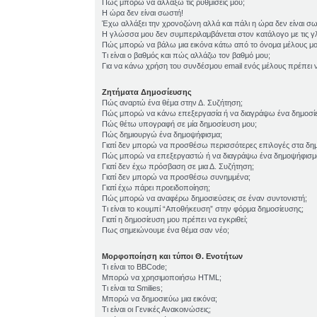
Πώς μπορώ να αλλάξω τις ρυθμίσεις μου;
Η ώρα δεν είναι σωστή!
Έχω αλλάξει την χρονοζώνη αλλά και πάλι η ώρα δεν είναι σ
Η γλώσσα μου δεν συμπεριλαμβάνεται στον κατάλογο με τις 
Πώς μπορώ να βάλω μια εικόνα κάτω από το όνομα μέλους μο
Τι είναι ο βαθμός και πώς αλλάζω τον βαθμό μου;
Για να κάνω χρήση του συνδέσμου email ενός μέλους πρέπει ν
Ζητήματα Δημοσίευσης
Πώς αναρτώ ένα θέμα στην Δ. Συζήτηση;
Πώς μπορώ να κάνω επεξεργασία ή να διαγράψω ένα δημοσί
Πώς θέτω υπογραφή σε μία δημοσίευση μου;
Πώς δημιουργώ ένα δημοψήφισμα;
Γιατί δεν μπορώ να προσθέσω περισσότερες επιλογές στα δη
Πώς μπορώ να επεξεργαστώ ή να διαγράψω ένα δημοψήφισμ
Γιατί δεν έχω πρόσβαση σε μια Δ. Συζήτηση;
Γιατί δεν μπορώ να προσθέσω συνημμένα;
Γιατί έχω πάρει προειδοποίηση;
Πώς μπορώ να αναφέρω δημοσιεύσεις σε έναν συντονιστή;
Τι είναι το κουμπί “Αποθήκευση” στην φόρμα δημοσίευσης;
Γιατί η δημοσίευση μου πρέπει να εγκριθεί;
Πως σημειώνουμε ένα θέμα σαν νέο;
Μορφοποίηση και τύποι Θ. Ενοτήτων
Τι είναι το BBCode;
Μπορώ να χρησιμοποιήσω HTML;
Τι είναι τα Smilies;
Μπορώ να δημοσιεύω μια εικόνα;
Τι είναι οι Γενικές Ανακοινώσεις;