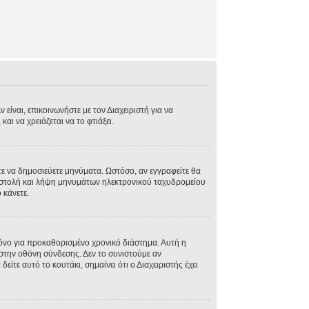
είναι, επικοινωνήστε με τον Διαχειριστή για να
και να χρειάζεται να το φτιάξει.
στε να δημοσιεύετε μηνύματα. Ωστόσο, αν εγγραφείτε θα
ποστολή και λήψη μηνυμάτων ηλεκτρονικού ταχυδρομείου
 κάνετε.
όνο για προκαθορισμένο χρονικό διάστημα. Αυτή η
στην οθόνη σύνδεσης. Δεν το συνιστούμε αν
ίτε αυτό το κουτάκι, σημαίνει ότι ο Διαχειριστής έχει