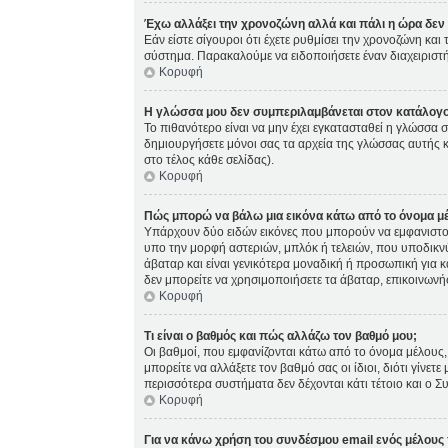
Έχω αλλάξει την χρονοζώνη αλλά και πάλι η ώρα δεν 
Εάν είστε σίγουροι ότι έχετε ρυθμίσει την χρονοζώνη κα
σύστημα. Παρακαλούμε να ειδοποιήσετε έναν διαχειριστή
Κορυφή
Η γλώσσα μου δεν συμπεριλαμβάνεται στον κατάλογο
Το πιθανότερο είναι να μην έχει εγκατασταθεί η γλώσσα σ
δημιουργήσετε μόνοι σας τα αρχεία της γλώσσας αυτής 
στο τέλος κάθε σελίδας).
Κορυφή
Πώς μπορώ να βάλω μια εικόνα κάτω από το όνομα μ
Υπάρχουν δύο ειδών εικόνες που μπορούν να εμφανιστούς
υπο την μορφή αστεριών, μπλόκ ή τελειών, που υποδικνύ
άβαταρ και είναι γενικότερα μοναδική ή προσωπική για κά
δεν μπορείτε να χρησιμοποιήσετε τα άβαταρ, επικοινωνήστ
Κορυφή
Τι είναι ο βαθμός και πώς αλλάζω τον βαθμό μου;
Οι βαθμοί, που εμφανίζονται κάτω από το όνομα μέλους, 
μπορείτε να αλλάξετε τον βαθμό σας οι ίδιοι, διότι γίν
περισσότερα συστήματα δεν δέχονται κάτι τέτοιο και ο Σ
Κορυφή
Για να κάνω χρήση του συνδέσμου email ενός μέλους 