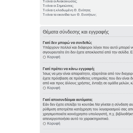
Τι είναι οι Ανακοινώσεις;
Τι είναι οι Σημειώσεις;
Τι είναι η κλειδωμένη Θ. Ενότητα;
Τι είναι τα εικονίδια των Θ. Ενοτήτων;
Θέματα σύνδεσης και εγγραφής
Γιατί δεν μπορώ να συνδεθώ;
Υπάρχουν πολλοί και διάφοροι λόγοι που αυτό μπορεί να σ
σιγουρευτείτε ότι δεν έχετε αποκλειστεί από την σελίδα. 
Κορυφή
Γιατί πρέπει να κάνω εγγραφή;
Ίσως να μην είναι απαραίτητο, εξαρτάται από τον διαχει
έχετε πρόσβαση σε πρόσθετες υπηρεσίες που δεν είναι 
από και προς άλλους χρήστες, ένταξη σε ομάδα μελών, κ
Κορυφή
Γιατί αποσυνδέομαι αυτόματα;
Εάν δεν έχετε επιλέξει το κουτάκι
Να γίνεται η σύνδεση α
ρύθμιση αποτρέπει κατάχρηση του λογαριασμού σας από 
χρησιμοποιείτε κοινόχρηστο υπολογιστή, π.χ. βιβλιοθήκη,
απενεργοποιήσει αυτό το χαρακτηριστικό.
Κορυφή