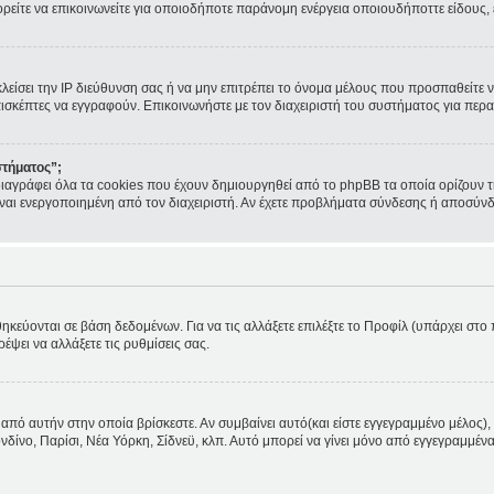
ορείτε να επικοινωνείτε για οποιοδήποτε παράνομη ενέργεια οποιουδήποττε είδους
κλείσει την IP διεύθυνση σας ή να μην επιτρέπει το όνομα μέλους που προσπαθείτε ν
πισκέπτες να εγγραφούν. Επικοινωνήστε με τον διαχειριστή του συστήματος για περα
στήματος”;
ιαγράφει όλα τα cookies που έχουν δημιουργηθεί από το phpBB τα οποία ορίζουν τ
 είναι ενεργοποιημένη από τον διαχειριστή. Αν έχετε προβλήματα σύνδεσης ή αποσύν
θηκεύονται σε βάση δεδομένων. Για να τις αλλάξετε επιλέξτε το Προφίλ (υπάρχει στ
ρέψει να αλλάξετε τις ρυθμίσεις σας.
από αυτήν στην οποία βρίσκεστε. Αν συμβαίνει αυτό(και είστε εγγεγραμμένο μέλος), 
ονδίνο, Παρίσι, Νέα Υόρκη, Σίδνεϋ, κλπ. Αυτό μπορεί να γίνει μόνο από εγγεγραμμένα 