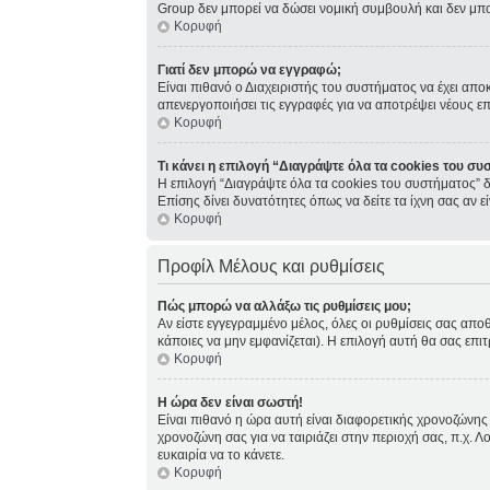
Group δεν μπορεί να δώσει νομική συμβουλή και δεν μπ
Κορυφή
Γιατί δεν μπορώ να εγγραφώ;
Είναι πιθανό ο Διαχειριστής του συστήματος να έχει απο
απενεργοποιήσει τις εγγραφές για να αποτρέψει νέους ε
Κορυφή
Τι κάνει η επιλογή “Διαγράψτε όλα τα cookies του συ
Η επιλογή “Διαγράψτε όλα τα cookies του συστήματος” δ
Επίσης δίνει δυνατότητες όπως να δείτε τα ίχνη σας αν
Κορυφή
Προφίλ Μέλους και ρυθμίσεις
Πώς μπορώ να αλλάξω τις ρυθμίσεις μου;
Αν είστε εγγεγραμμένο μέλος, όλες οι ρυθμίσεις σας απο
κάποιες να μην εμφανίζεται). Η επιλογή αυτή θα σας επιτ
Κορυφή
Η ώρα δεν είναι σωστή!
Είναι πιθανό η ώρα αυτή είναι διαφορετικής χρονοζώνης 
χρονοζώνη σας για να ταιριάζει στην περιοχή σας, π.χ. Λ
ευκαιρία να το κάνετε.
Κορυφή