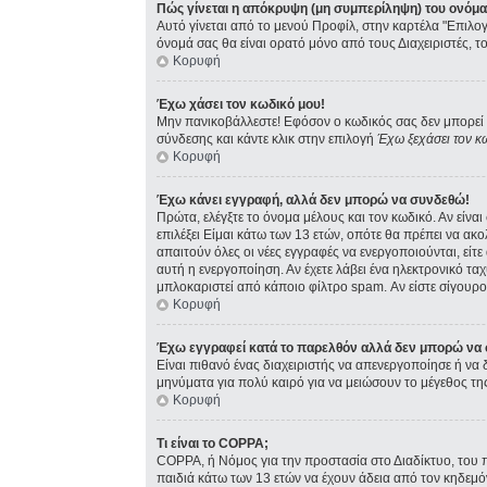
Πώς γίνεται η απόκρυψη (μη συμπερίληψη) του ονόμ
Αυτό γίνεται από το μενού Προφίλ, στην καρτέλα "Επιλογ
όνομά σας θα είναι ορατό μόνο από τους Διαχειριστές, τ
Κορυφή
Έχω χάσει τον κωδικό μου!
Μην πανικοβάλλεστε! Εφόσον ο κωδικός σας δεν μπορεί ν
σύνδεσης και κάντε κλικ στην επιλογή
Έχω ξεχάσει τον κ
Κορυφή
Έχω κάνει εγγραφή, αλλά δεν μπορώ να συνδεθώ!
Πρώτα, ελέγξτε το όνομα μέλους και τον κωδικό. Αν είνα
επιλέξει Είμαι κάτω των 13 ετών, οπότε θα πρέπει να ακ
απαιτούν όλες οι νέες εγγραφές να ενεργοποιούνται, είτ
αυτή η ενεργοποίηση. Αν έχετε λάβει ένα ηλεκτρονικό ταχ
μπλοκαριστεί από κάποιο φίλτρο spam. Αν είστε σίγουρος
Κορυφή
Έχω εγγραφεί κατά το παρελθόν αλλά δεν μπορώ να
Είναι πιθανό ένας διαχειριστής να απενεργοποίησε ή ν
μηνύματα για πολύ καιρό για να μειώσουν το μέγεθος τη
Κορυφή
Τι είναι το COPPA;
COPPA, ή Νόμος για την προστασία στο Διαδίκτυο, του 
παιδιά κάτω των 13 ετών να έχουν άδεια από τον κηδεμ