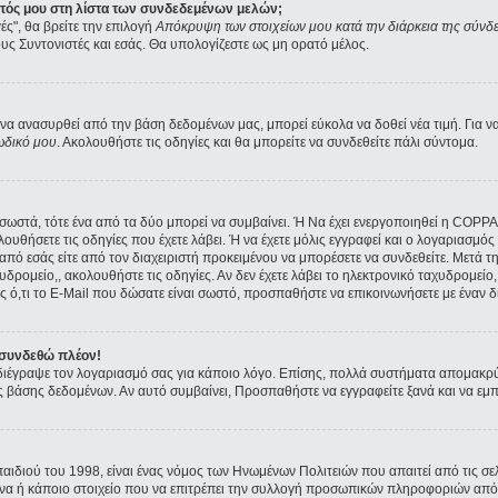
ατός μου στη λίστα των συνδεδεμένων μελών;
ές", θα βρείτε την επιλογή
Απόκρυψη των στοιχείων μου κατά την διάρκεια της σύνδ
ους Συντονιστές και εσάς. Θα υπολογίζεστε ως μη ορατό μέλος.
α ανασυρθεί από την βάση δεδομένων μας, μπορεί εύκολα να δοθεί νέα τιμή. Για να 
ωδικό μου
. Ακολουθήστε τις οδηγίες και θα μπορείτε να συνδεθείτε πάλι σύντομα.
ι σωστά, τότε ένα από τα δύο μπορεί να συμβαίνει. Ή Να έχει ενεργοποιηθεί η COPP
ολουθήσετε τις οδηγίες που έχετε λάβει. Ή να έχετε μόλις εγγραφεί και ο λογαριασμ
ε από εσάς είτε από τον διαχειριστή προκειμένου να μπορέσετε να συνδεθείτε. Μετά 
υδρομείο,, ακολουθήστε τις οδηγίες. Αν δεν έχετε λάβει το ηλεκτρονικό ταχυδρομείο, 
 ό,τι το E-Mail που δώσατε είναι σωστό, προσπαθήστε να επικοινωνήσετε με έναν δι
 συνδεθώ πλέον!
α διέγραψε τον λογαριασμό σας για κάποιο λόγο. Επίσης, πολλά συστήματα απομακρ
ς βάσης δεδομένων. Αν αυτό συμβαίνει, Προσπαθήστε να εγγραφείτε ξανά και να εμπλ
παιδιού του 1998, είναι ένας νόμος των Ηνωμένων Πολιτειών που απαιτεί από τις 
όνα ή κάποιο στοιχείο που να επιτρέπει την συλλογή προσωπικών πληροφοριών από