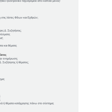
τικό ηλεκτρονικό ταχυδρομείο από κάποιο μέλος!
τις λίστες Φίλων και Εχθρών;
ες Δ. Συζητήσεις;
λέσματα;
α!;
α και θέματα;
ίκτες
την ενημέρωση;
. Συζήτησης ή θέματος;
ημα;
;
;
ικά ή θέματα κατάχρησης πάνω στο σύστημα;