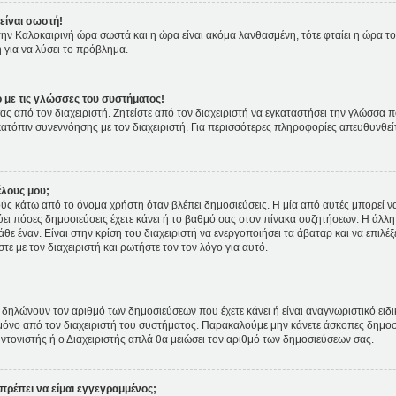
είναι σωστή!
ι την Καλοκαιρινή ώρα σωστά και η ώρα είναι ακόμα λανθασμένη, τότε φταίει η ώρα τ
 για να λύσει το πρόβλημα.
 με τις γλώσσες του συστήματος!
ας από τον διαχειριστή. Ζητείστε από τον διαχειριστή να εγκαταστήσει την γλώσσα π
κατόπιν συνεννόησης με τον διαχειριστή. Για περισσότερες πληροφορίες απευθυνθε
έλους μου;
 κάτω από το όνομα χρήστη όταν βλέπει δημοσιεύσεις. Η μία από αυτές μπορεί να ε
ει πόσες δημοσιεύσεις έχετε κάνει ή το βαθμό σας στον πίνακα συζητήσεων. Η άλλη
θε έναν. Είναι στην κρίση του διαχειριστή να ενεργοποιήσει τα άβαταρ και να επιλέξ
ε με τον διαχειριστή και ρωτήστε τον τον λόγο για αυτό.
δηλώνουν τον αριθμό των δημοσιεύσεων που έχετε κάνει ή είναι αναγνωριστικό ειδικών
ετε μόνο από τον διαχειριστή του συστήματος. Παρακαλούμε μην κάνετε άσκοπες δημοσ
υντονιστής ή ο Διαχειριστής απλά θα μειώσει τον αριθμό των δημοσιεύσεων σας.
πρέπει να είμαι εγγεγραμμένος;