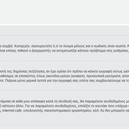
υμβεί. Καταρχήν, σιγουρευτείτε ό,τι το όνομα μέλους και ο κωδικός είναι σωστά. Αν 
Είναι επίσης πιθανό ο Διαχειριστής να αντιμετωπίζει κάποιο πρόβλημα στις ρυθμίσεις, 
ριστή της δημόσιας συζήτησης αν έχει ορίσει ότι πρέπει να κάνετε εγγραφή ούτως ώ
διαθέσιμες σε επισκέπτες όπως εικονίδια μελών (avatars), προσωπικά μηνύματα, α
λπ. Παίρνει μόνο μερικά λεπτά για την εγγραφή σας οπότε σας συμβουλεύουμε να το
υτόματα σε κάθε μου επίσκεψη
κατά τη σύνδεσή σας, θα παραμένετε συνδεδεμένος μ
κάποιον άλλο. Για να παραμείνετε συνδεδεμένος, επιλέξτε το κουτάκι που υπάρχει 
 internet cafe, υπολογιστής πανεπιστημιακού εργαστηρίου, κλπ. Αν δεν μπορείτε να δε