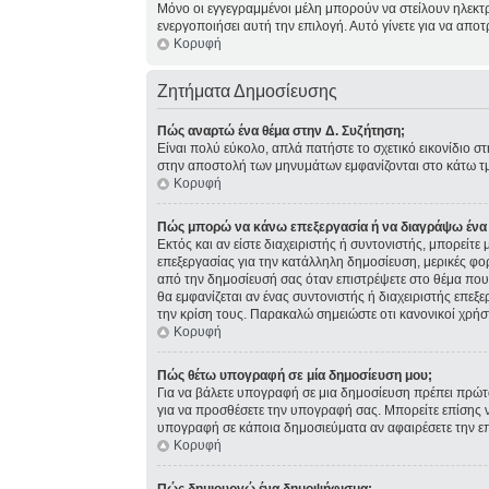
Μόνο οι εγγεγραμμένοι μέλη μπορούν να στείλουν ηλεκτ
ενεργοποιήσει αυτή την επιλογή. Αυτό γίνετε για να α
Κορυφή
Ζητήματα Δημοσίευσης
Πώς αναρτώ ένα θέμα στην Δ. Συζήτηση;
Είναι πολύ εύκολο, απλά πατήστε το σχετικό εικονίδιο σ
στην αποστολή των μηνυμάτων εμφανίζονται στο κάτω τμ
Κορυφή
Πώς μπορώ να κάνω επεξεργασία ή να διαγράψω ένα
Εκτός και αν είστε διαχειριστής ή συντονιστής, μπορείτ
επεξεργασίας για την κατάλληλη δημοσίευση, μερικές φο
από την δημοσίευσή σας όταν επιστρέψετε στο θέμα που 
θα εμφανίζεται αν ένας συντονιστής ή διαχειριστής επ
την κρίση τους. Παρακαλώ σημειώστε οτι κανονικοί χρήσ
Κορυφή
Πώς θέτω υπογραφή σε μία δημοσίευση μου;
Για να βάλετε υπογραφή σε μια δημοσίευση πρέπει πρώτα
για να προσθέσετε την υπογραφή σας. Μπορείτε επίσης ν
υπογραφή σε κάποια δημοσιεύματα αν αφαιρέσετε την 
Κορυφή