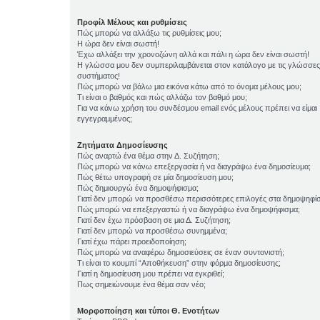
Προφίλ Μέλους και ρυθμίσεις
Πώς μπορώ να αλλάξω τις ρυθμίσεις μου;
Η ώρα δεν είναι σωστή!
Έχω αλλάξει την χρονοζώνη αλλά και πάλι η ώρα δεν είναι σωστή!
Η γλώσσα μου δεν συμπεριλαμβάνεται στον κατάλογο με τις γλώσσες
συστήματος!
Πώς μπορώ να βάλω μια εικόνα κάτω από το όνομα μέλους μου;
Τι είναι ο βαθμός και πώς αλλάζω τον βαθμό μου;
Για να κάνω χρήση του συνδέσμου email ενός μέλους πρέπει να είμαι
εγγεγραμμένος;
Ζητήματα Δημοσίευσης
Πώς αναρτώ ένα θέμα στην Δ. Συζήτηση;
Πώς μπορώ να κάνω επεξεργασία ή να διαγράψω ένα δημοσίευμα;
Πώς θέτω υπογραφή σε μία δημοσίευση μου;
Πώς δημιουργώ ένα δημοψήφισμα;
Γιατί δεν μπορώ να προσθέσω περισσότερες επιλογές στα δημοψηφί
Πώς μπορώ να επεξεργαστώ ή να διαγράψω ένα δημοψήφισμα;
Γιατί δεν έχω πρόσβαση σε μια Δ. Συζήτηση;
Γιατί δεν μπορώ να προσθέσω συνημμένα;
Γιατί έχω πάρει προειδοποίηση;
Πώς μπορώ να αναφέρω δημοσιεύσεις σε έναν συντονιστή;
Τι είναι το κουμπί “Αποθήκευση” στην φόρμα δημοσίευσης;
Γιατί η δημοσίευση μου πρέπει να εγκριθεί;
Πως σημειώνουμε ένα θέμα σαν νέο;
Μορφοποίηση και τύποι Θ. Ενοτήτων