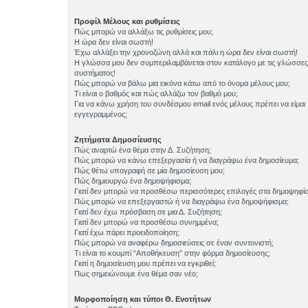
Προφίλ Μέλους και ρυθμίσεις
Πώς μπορώ να αλλάξω τις ρυθμίσεις μου;
Η ώρα δεν είναι σωστή!
Έχω αλλάξει την χρονοζώνη αλλά και πάλι η ώρα δεν είναι σωστή!
Η γλώσσα μου δεν συμπεριλαμβάνεται στον κατάλογο με τις γλώσσες
συστήματος!
Πώς μπορώ να βάλω μια εικόνα κάτω από το όνομα μέλους μου;
Τι είναι ο βαθμός και πώς αλλάζω τον βαθμό μου;
Για να κάνω χρήση του συνδέσμου email ενός μέλους πρέπει να είμαι
εγγεγραμμένος;
Ζητήματα Δημοσίευσης
Πώς αναρτώ ένα θέμα στην Δ. Συζήτηση;
Πώς μπορώ να κάνω επεξεργασία ή να διαγράψω ένα δημοσίευμα;
Πώς θέτω υπογραφή σε μία δημοσίευση μου;
Πώς δημιουργώ ένα δημοψήφισμα;
Γιατί δεν μπορώ να προσθέσω περισσότερες επιλογές στα δημοψηφί
Πώς μπορώ να επεξεργαστώ ή να διαγράψω ένα δημοψήφισμα;
Γιατί δεν έχω πρόσβαση σε μια Δ. Συζήτηση;
Γιατί δεν μπορώ να προσθέσω συνημμένα;
Γιατί έχω πάρει προειδοποίηση;
Πώς μπορώ να αναφέρω δημοσιεύσεις σε έναν συντονιστή;
Τι είναι το κουμπί “Αποθήκευση” στην φόρμα δημοσίευσης;
Γιατί η δημοσίευση μου πρέπει να εγκριθεί;
Πως σημειώνουμε ένα θέμα σαν νέο;
Μορφοποίηση και τύποι Θ. Ενοτήτων