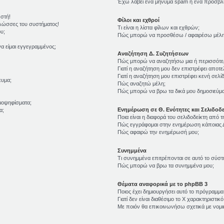
Έχω λάβει ένα μήνυμα spam ή ένα προσβλη
ωστή!
Φίλοι και εχθροί
γλώσσες του συστήματος!
Τι είναι η λίστα φίλων και εχθρών;
υ;
Πώς μπορώ να προσθέσω / αφαιρέσω μέλη σ
α είμαι εγγεγραμμένος;
Αναζήτηση Δ. Συζητήσεων
Πώς μπορώ να αναζητήσω μια ή περισσότερ
Γιατί η αναζήτηση μου δεν επιστρέφει αποτε
Γιατί η αναζήτηση μου επιστρέφει κενή σελίδ
ευμα;
Πώς αναζητώ μέλη;
Πώς μπορώ να βρω τα δικά μου δημοσιεύματ
μοψηφίσματα;
Ενημέρωση σε Θ. Ενότητες και Σελιδοδε
α;
Ποια είναι η διαφορά του σελιδοδείκτη από 
Πώς εγγράφομαι στην ενημέρωση κάποιας Δ
Πώς αφαιρώ την ενημέρωσή μου;
Συνημμένα
Τι συνημμένα επιτρέπονται σε αυτό το σύστ
Πώς μπορώ να βρω τα συνημμένα μου;
Θέματα αναφορικά με το phpBB 3
Ποιος έχει δημιουργήσει αυτό το πρόγραμμα
Γιατί δεν είναι διαθέσιμο το Χ χαρακτηριστικό
Με ποιόν θα επικοινωνήσω σχετικά με νομ