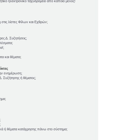
τικό ηλεκτρονικό ταχυδρομείο από κάποιο μέλος!
τις λίστες Φίλων και Εχθρών;
ες Δ. Συζητήσεις;
λέσματα;
α!;
α και θέματα;
ίκτες
την ενημέρωση;
. Συζήτησης ή θέματος;
ημα;
;
;
ικά ή θέματα κατάχρησης πάνω στο σύστημα;