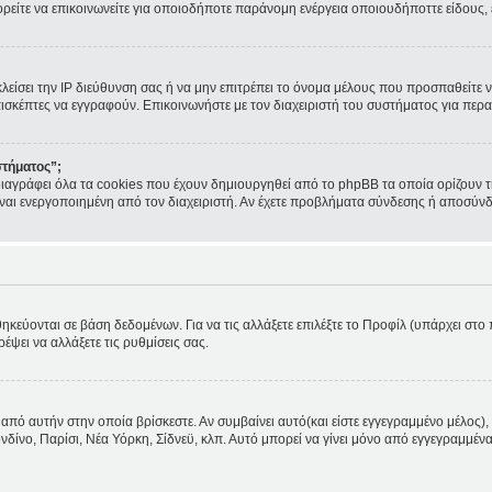
ορείτε να επικοινωνείτε για οποιοδήποτε παράνομη ενέργεια οποιουδήποττε είδους
κλείσει την IP διεύθυνση σας ή να μην επιτρέπει το όνομα μέλους που προσπαθείτε ν
πισκέπτες να εγγραφούν. Επικοινωνήστε με τον διαχειριστή του συστήματος για περα
στήματος”;
ιαγράφει όλα τα cookies που έχουν δημιουργηθεί από το phpBB τα οποία ορίζουν τ
 είναι ενεργοποιημένη από τον διαχειριστή. Αν έχετε προβλήματα σύνδεσης ή αποσύν
θηκεύονται σε βάση δεδομένων. Για να τις αλλάξετε επιλέξτε το Προφίλ (υπάρχει στ
ρέψει να αλλάξετε τις ρυθμίσεις σας.
από αυτήν στην οποία βρίσκεστε. Αν συμβαίνει αυτό(και είστε εγγεγραμμένο μέλος), 
ονδίνο, Παρίσι, Νέα Υόρκη, Σίδνεϋ, κλπ. Αυτό μπορεί να γίνει μόνο από εγγεγραμμένα 