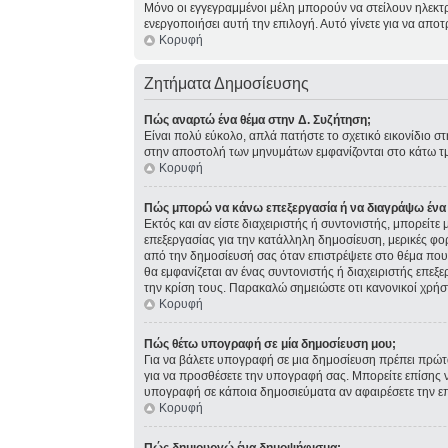
Μόνο οι εγγεγραμμένοι μέλη μπορούν να στείλουν ηλεκτ
ενεργοποιήσει αυτή την επιλογή. Αυτό γίνετε για να α
Κορυφή
Ζητήματα Δημοσίευσης
Πώς αναρτώ ένα θέμα στην Δ. Συζήτηση;
Είναι πολύ εύκολο, απλά πατήστε το σχετικό εικονίδιο σ
στην αποστολή των μηνυμάτων εμφανίζονται στο κάτω τμ
Κορυφή
Πώς μπορώ να κάνω επεξεργασία ή να διαγράψω ένα
Εκτός και αν είστε διαχειριστής ή συντονιστής, μπορείτ
επεξεργασίας για την κατάλληλη δημοσίευση, μερικές φο
από την δημοσίευσή σας όταν επιστρέψετε στο θέμα που 
θα εμφανίζεται αν ένας συντονιστής ή διαχειριστής επ
την κρίση τους. Παρακαλώ σημειώστε οτι κανονικοί χρήσ
Κορυφή
Πώς θέτω υπογραφή σε μία δημοσίευση μου;
Για να βάλετε υπογραφή σε μια δημοσίευση πρέπει πρώτα
για να προσθέσετε την υπογραφή σας. Μπορείτε επίσης ν
υπογραφή σε κάποια δημοσιεύματα αν αφαιρέσετε την 
Κορυφή