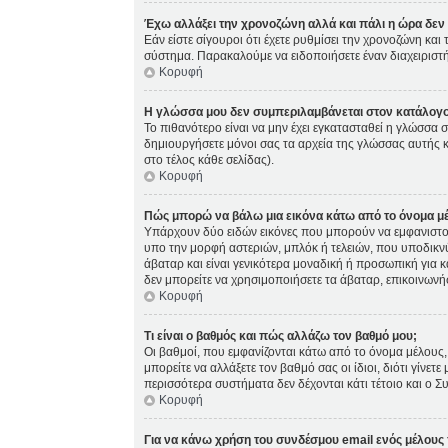
Έχω αλλάξει την χρονοζώνη αλλά και πάλι η ώρα δεν 
Εάν είστε σίγουροι ότι έχετε ρυθμίσει την χρονοζώνη κα
σύστημα. Παρακαλούμε να ειδοποιήσετε έναν διαχειριστή
Κορυφή
Η γλώσσα μου δεν συμπεριλαμβάνεται στον κατάλογο
Το πιθανότερο είναι να μην έχει εγκατασταθεί η γλώσσα σ
δημιουργήσετε μόνοι σας τα αρχεία της γλώσσας αυτής 
στο τέλος κάθε σελίδας).
Κορυφή
Πώς μπορώ να βάλω μια εικόνα κάτω από το όνομα μ
Υπάρχουν δύο ειδών εικόνες που μπορούν να εμφανιστούς
υπο την μορφή αστεριών, μπλόκ ή τελειών, που υποδικνύ
άβαταρ και είναι γενικότερα μοναδική ή προσωπική για κά
δεν μπορείτε να χρησιμοποιήσετε τα άβαταρ, επικοινωνήστ
Κορυφή
Τι είναι ο βαθμός και πώς αλλάζω τον βαθμό μου;
Οι βαθμοί, που εμφανίζονται κάτω από το όνομα μέλους, 
μπορείτε να αλλάξετε τον βαθμό σας οι ίδιοι, διότι γίν
περισσότερα συστήματα δεν δέχονται κάτι τέτοιο και ο Σ
Κορυφή
Για να κάνω χρήση του συνδέσμου email ενός μέλους 