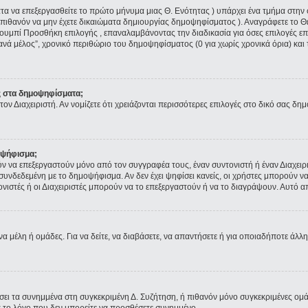
ματα να επεξεργασθείτε το πρώτο μήνυμα μιας Θ. Ενότητας ) υπάρχει ένα τμήμα στ
 πιθανόν να μην έχετε δικαιώματα δημιουργίας δημοψηφίσματος ). Αναγράφετε το 
ουμπί Προσθήκη επιλογής , επαναλαμβάνοντας την διαδικασία για όσες επιλογές επι
ανά μέλος”, χρονικό περιθώριο του δημοψηφίσματος (0 για χωρίς χρονικά όρια) και 
ς στα δημοψηφίσματα;
τον Διαχειριστή. Αν νομίζετε ότι χρειάζονται περισσότερες επιλογές στο δικό σας δη
οψήφισμα;
να επεξεργαστούν μόνο από τον συγγραφέα τους, έναν συντονιστή ή έναν Διαχειρισ
α συνδεδεμένη με το δημοψήφισμα. Αν δεν έχει ψηφίσει κανείς, οι χρήστες μπορούν
τονιστές ή οι Διαχειριστές μπορούν να το επεξεργαστούν ή να το διαγράψουν. Αυτό
να μέλη ή ομάδες. Για να δείτε, να διαβάσετε, να απαντήσετε ή για οποιαδήποτε άλλη
ύσει τα συνημμένα στη συγκεκριμένη Δ. Συζήτηση, ή πιθανόν μόνο συγκεκριμένες ομ