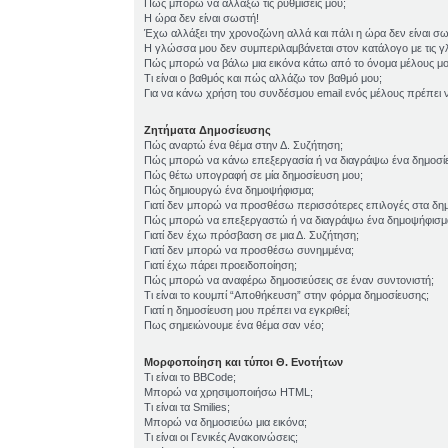
Πώς μπορώ να αλλάξω τις ρυθμίσεις μου;
Η ώρα δεν είναι σωστή!
Έχω αλλάξει την χρονοζώνη αλλά και πάλι η ώρα δεν είναι σ
Η γλώσσα μου δεν συμπεριλαμβάνεται στον κατάλογο με τις 
Πώς μπορώ να βάλω μια εικόνα κάτω από το όνομα μέλους μο
Τι είναι ο βαθμός και πώς αλλάζω τον βαθμό μου;
Για να κάνω χρήση του συνδέσμου email ενός μέλους πρέπει ν
Ζητήματα Δημοσίευσης
Πώς αναρτώ ένα θέμα στην Δ. Συζήτηση;
Πώς μπορώ να κάνω επεξεργασία ή να διαγράψω ένα δημοσί
Πώς θέτω υπογραφή σε μία δημοσίευση μου;
Πώς δημιουργώ ένα δημοψήφισμα;
Γιατί δεν μπορώ να προσθέσω περισσότερες επιλογές στα δη
Πώς μπορώ να επεξεργαστώ ή να διαγράψω ένα δημοψήφισμ
Γιατί δεν έχω πρόσβαση σε μια Δ. Συζήτηση;
Γιατί δεν μπορώ να προσθέσω συνημμένα;
Γιατί έχω πάρει προειδοποίηση;
Πώς μπορώ να αναφέρω δημοσιεύσεις σε έναν συντονιστή;
Τι είναι το κουμπί “Αποθήκευση” στην φόρμα δημοσίευσης;
Γιατί η δημοσίευση μου πρέπει να εγκριθεί;
Πως σημειώνουμε ένα θέμα σαν νέο;
Μορφοποίηση και τύποι Θ. Ενοτήτων
Τι είναι το BBCode;
Μπορώ να χρησιμοποιήσω HTML;
Τι είναι τα Smilies;
Μπορώ να δημοσιεύω μια εικόνα;
Τι είναι οι Γενικές Ανακοινώσεις;