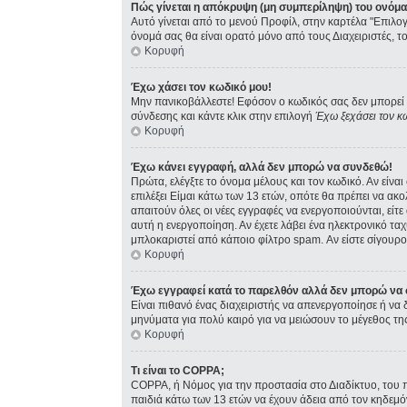
Πώς γίνεται η απόκρυψη (μη συμπερίληψη) του ονόμ
Αυτό γίνεται από το μενού Προφίλ, στην καρτέλα "Επιλογ
όνομά σας θα είναι ορατό μόνο από τους Διαχειριστές, τ
Κορυφή
Έχω χάσει τον κωδικό μου!
Μην πανικοβάλλεστε! Εφόσον ο κωδικός σας δεν μπορεί ν
σύνδεσης και κάντε κλικ στην επιλογή
Έχω ξεχάσει τον κ
Κορυφή
Έχω κάνει εγγραφή, αλλά δεν μπορώ να συνδεθώ!
Πρώτα, ελέγξτε το όνομα μέλους και τον κωδικό. Αν είνα
επιλέξει Είμαι κάτω των 13 ετών, οπότε θα πρέπει να ακ
απαιτούν όλες οι νέες εγγραφές να ενεργοποιούνται, είτ
αυτή η ενεργοποίηση. Αν έχετε λάβει ένα ηλεκτρονικό ταχ
μπλοκαριστεί από κάποιο φίλτρο spam. Αν είστε σίγουρος
Κορυφή
Έχω εγγραφεί κατά το παρελθόν αλλά δεν μπορώ να
Είναι πιθανό ένας διαχειριστής να απενεργοποίησε ή ν
μηνύματα για πολύ καιρό για να μειώσουν το μέγεθος τη
Κορυφή
Τι είναι το COPPA;
COPPA, ή Νόμος για την προστασία στο Διαδίκτυο, του 
παιδιά κάτω των 13 ετών να έχουν άδεια από τον κηδεμ