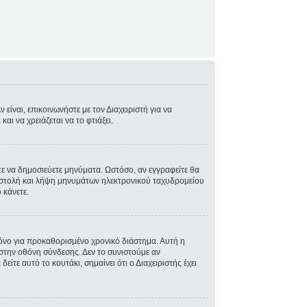
είναι, επικοινωνήστε με τον Διαχειριστή για να
και να χρειάζεται να το φτιάξει.
στε να δημοσιεύετε μηνύματα. Ωστόσο, αν εγγραφείτε θα
ποστολή και λήψη μηνυμάτων ηλεκτρονικού ταχυδρομείου
 κάνετε.
όνο για προκαθορισμένο χρονικό διάστημα. Αυτή η
στην οθόνη σύνδεσης. Δεν το συνιστούμε αν
ίτε αυτό το κουτάκι, σημαίνει ότι ο Διαχειριστής έχει