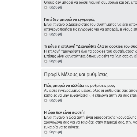
Group δεν μπορεί να δώσει νομική συμβουλή και δεν μπ
Κορυφή
Γιατί δεν μπορώ να εγγραφώ;
Είναι πιθανό ο Διαχειριστής του συστήματος να έχει απο
απενεργοποιήσει τις εγγραφές για να αποτρέψει νέους ε
Κορυφή
Τι κάνει η επιλογή “Διαγράψτε όλα τα cookies του συ
Η επιλογή “Διαγράψτε όλα τα cookies του συστήματος” δ
Επίσης δίνει δυνατότητες όπως να δείτε τα ίχνη σας αν
Κορυφή
Προφίλ Μέλους και ρυθμίσεις
Πώς μπορώ να αλλάξω τις ρυθμίσεις μου;
Αν είστε εγγεγραμμένο μέλος, όλες οι ρυθμίσεις σας απο
κάποιες να μην εμφανίζεται). Η επιλογή αυτή θα σας επιτ
Κορυφή
Η ώρα δεν είναι σωστή!
Είναι πιθανό η ώρα αυτή είναι διαφορετικής χρονοζώνης 
χρονοζώνη σας για να ταιριάζει στην περιοχή σας, π.χ. Λ
ευκαιρία να το κάνετε.
Κορυφή