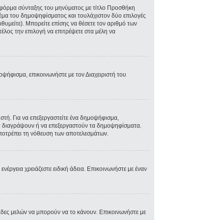
ην φόρμα σύνταξης του μηνύματος με τίτλο Προσθήκη
Θέμα του δημοψηφίσματος και τουλάχιστον δύο επιλογές
θυμείτε). Μπορείτε επίσης να θέσετε τον αριθμό των
τέλος την επιλογή να επιτρέψετε στα μέλη να
μοψήφισμα, επικοινωνήστε με τον Διαχειριστή του
τή. Για να επεξεργαστείτε ένα δημοψήφισμα,
 να διαγράψουν ή να επεξεργαστούν τα δημοψηφίσματα.
 αποτρέπει τη νόθευση των αποτελεσμάτων.
 ενέργεια χρειάζεστε ειδική άδεια. Επικοινωνήστε με έναν
άδες μελών να μπορούν να το κάνουν. Επικοινωνήστε με