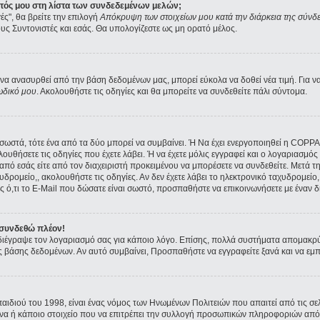
ατός μου στη λίστα των συνδεδεμένων μελών;
ές", θα βρείτε την επιλογή
Απόκρυψη των στοιχείων μου κατά την διάρκεια της σύνδ
ους Συντονιστές και εσάς. Θα υπολογίζεστε ως μη ορατό μέλος.
α ανασυρθεί από την βάση δεδομένων μας, μπορεί εύκολα να δοθεί νέα τιμή. Για να 
ωδικό μου
. Ακολουθήστε τις οδηγίες και θα μπορείτε να συνδεθείτε πάλι σύντομα.
ι σωστά, τότε ένα από τα δύο μπορεί να συμβαίνει. Ή Να έχει ενεργοποιηθεί η COPP
ολουθήσετε τις οδηγίες που έχετε λάβει. Ή να έχετε μόλις εγγραφεί και ο λογαριασμ
ε από εσάς είτε από τον διαχειριστή προκειμένου να μπορέσετε να συνδεθείτε. Μετά 
υδρομείο,, ακολουθήστε τις οδηγίες. Αν δεν έχετε λάβει το ηλεκτρονικό ταχυδρομείο, 
 ό,τι το E-Mail που δώσατε είναι σωστό, προσπαθήστε να επικοινωνήσετε με έναν δι
 συνδεθώ πλέον!
α διέγραψε τον λογαριασμό σας για κάποιο λόγο. Επίσης, πολλά συστήματα απομακρ
ς βάσης δεδομένων. Αν αυτό συμβαίνει, Προσπαθήστε να εγγραφείτε ξανά και να εμπλ
παιδιού του 1998, είναι ένας νόμος των Ηνωμένων Πολιτειών που απαιτεί από τις 
όνα ή κάποιο στοιχείο που να επιτρέπει την συλλογή προσωπικών πληροφοριών από