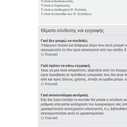
Τι είναι οι Ανακοινώσεις;
Τι είναι οι Σημειώσεις;
Τι είναι η κλειδωμένη Θ. Ενότητα;
Τι είναι τα εικονίδια των Θ. Ενοτήτων;
Θέματα σύνδεσης και εγγραφής
Γιατί δεν μπορώ να συνδεθώ;
Υπάρχουν πολλοί και διάφοροι λόγοι που αυτό μπορεί να σ
σιγουρευτείτε ότι δεν έχετε αποκλειστεί από την σελίδα. 
Κορυφή
Γιατί πρέπει να κάνω εγγραφή;
Ίσως να μην είναι απαραίτητο, εξαρτάται από τον διαχει
έχετε πρόσβαση σε πρόσθετες υπηρεσίες που δεν είναι 
από και προς άλλους χρήστες, ένταξη σε ομάδα μελών, κ
Κορυφή
Γιατί αποσυνδέομαι αυτόματα;
Εάν δεν έχετε επιλέξει το κουτάκι
Να γίνεται η σύνδεση α
ρύθμιση αποτρέπει κατάχρηση του λογαριασμού σας από 
χρησιμοποιείτε κοινόχρηστο υπολογιστή, π.χ. βιβλιοθήκη,
απενεργοποιήσει αυτό το χαρακτηριστικό.
Κορυφή