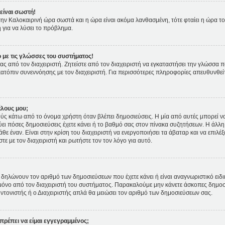
είναι σωστή!
ι την Καλοκαιρινή ώρα σωστά και η ώρα είναι ακόμα λανθασμένη, τότε φταίει η ώρα τ
 για να λύσει το πρόβλημα.
 με τις γλώσσες του συστήματος!
ας από τον διαχειριστή. Ζητείστε από τον διαχειριστή να εγκαταστήσει την γλώσσα π
κατόπιν συνεννόησης με τον διαχειριστή. Για περισσότερες πληροφορίες απευθυνθε
έλους μου;
 κάτω από το όνομα χρήστη όταν βλέπει δημοσιεύσεις. Η μία από αυτές μπορεί να ε
ει πόσες δημοσιεύσεις έχετε κάνει ή το βαθμό σας στον πίνακα συζητήσεων. Η άλλη
θε έναν. Είναι στην κρίση του διαχειριστή να ενεργοποιήσει τα άβαταρ και να επιλέξ
ε με τον διαχειριστή και ρωτήστε τον τον λόγο για αυτό.
δηλώνουν τον αριθμό των δημοσιεύσεων που έχετε κάνει ή είναι αναγνωριστικό ειδικών
ετε μόνο από τον διαχειριστή του συστήματος. Παρακαλούμε μην κάνετε άσκοπες δημοσ
υντονιστής ή ο Διαχειριστής απλά θα μειώσει τον αριθμό των δημοσιεύσεων σας.
πρέπει να είμαι εγγεγραμμένος;