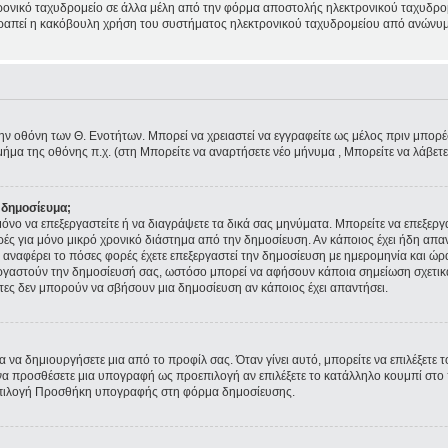
ρονικό ταχυδρομείο σε άλλα μέλη από την φόρμα αποστολής ηλεκτρονικού ταχυδρομε
ποτραπεί η κακόβουλη χρήση του συστήματος ηλεκτρονικού ταχυδρομείου από ανώνυμ
την οθόνη των Θ. Ενοτήτων. Μπορεί να χρειαστεί να εγγραφείτε ως μέλος πριν μπορέσε
ήμα της οθόνης π.χ. (στη Μπορείτε να αναρτήσετε νέο μήνυμα , Μπορείτε να λάβετ
 δημοσίευμα;
ε μόνο να επεξεργαστείτε ή να διαγράψετε τα δικά σας μηνύματα. Μπορείτε να επεξερ
ρές για μόνο μικρό χρονικό διάστημα από την δημοσίευση. Αν κάποιος έχει ήδη απα
αναφέρει το πόσες φορές έχετε επεξεργαστεί την δημοσίευση με ημερομηνία και ώρα.
εξεργαστούν την δημοσίευσή σας, ωστόσο μπορεί να αφήσουν κάποια σημείωση σχετι
τες δεν μπορούν να σβήσουν μια δημοσίευση αν κάποιος έχει απαντήσει.
 να δημιουργήσετε μια από το προφίλ σας. Όταν γίνει αυτό, μπορείτε να επιλέξετε 
α προσθέσετε μια υπογραφή ως προεπιλογή αν επιλέξετε το κατάλληλο κουμπί στο π
επιλογή Προσθήκη υπογραφής στη φόρμα δημοσίευσης.