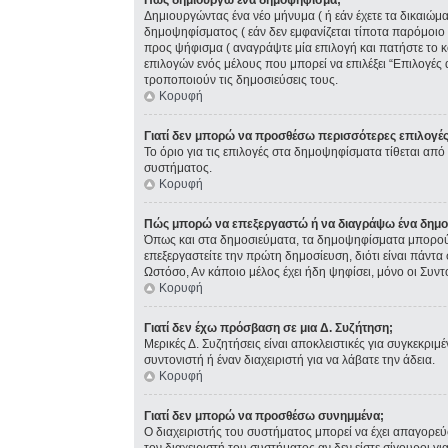
Πώς δημιουργώ ένα δημοψήφισμα;
Δημιουργώντας ένα νέο μήνυμα ( ή εάν έχετε τα δικαιώ
δημοψηφίσματος ( εάν δεν εμφανίζεται τίποτα παρόμοιο
προς ψήφισμα ( αναγράψτε μία επιλογή και πατήστε το κ
επιλογών ενός μέλους που μπορεί να επιλέξει “Επιλογές 
τροποποιούν τις δημοσιεύσεις τους.
Κορυφή
Γιατί δεν μπορώ να προσθέσω περισσότερες επιλογέ
Το όριο για τις επιλογές στα δημοψηφίσματα τίθεται από 
συστήματος.
Κορυφή
Πώς μπορώ να επεξεργαστώ ή να διαγράψω ένα δημ
Όπως και στα δημοσιεύματα, τα δημοψηφίσματα μπορούν 
επεξεργαστείτε την πρώτη δημοσίευση, διότι είναι πάντ
Ωστόσο, Αν κάποιο μέλος έχει ήδη ψηφίσει, μόνο οι Συν
Κορυφή
Γιατί δεν έχω πρόσβαση σε μια Δ. Συζήτηση;
Μερικές Δ. Συζητήσεις είναι αποκλειστικές για συγκεκριμέ
συντονιστή ή έναν διαχειριστή για να λάβατε την άδεια.
Κορυφή
Γιατί δεν μπορώ να προσθέσω συνημμένα;
Ο διαχειριστής του συστήματος μπορεί να έχει απαγορε