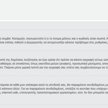
υμβεί. Καταρχήν, σιγουρευτείτε ό,τι το όνομα μέλους και ο κωδικός είναι σωστά. Αν 
Είναι επίσης πιθανό ο Διαχειριστής να αντιμετωπίζει κάποιο πρόβλημα στις ρυθμίσεις, 
ριστή της δημόσιας συζήτησης αν έχει ορίσει ότι πρέπει να κάνετε εγγραφή ούτως ώ
διαθέσιμες σε επισκέπτες όπως εικονίδια μελών (avatars), προσωπικά μηνύματα, α
λπ. Παίρνει μόνο μερικά λεπτά για την εγγραφή σας οπότε σας συμβουλεύουμε να το
υτόματα σε κάθε μου επίσκεψη
κατά τη σύνδεσή σας, θα παραμένετε συνδεδεμένος μ
κάποιον άλλο. Για να παραμείνετε συνδεδεμένος, επιλέξτε το κουτάκι που υπάρχει 
 internet cafe, υπολογιστής πανεπιστημιακού εργαστηρίου, κλπ. Αν δεν μπορείτε να δε