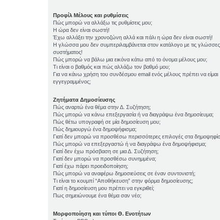
Προφίλ Μέλους και ρυθμίσεις
Πώς μπορώ να αλλάξω τις ρυθμίσεις μου;
Η ώρα δεν είναι σωστή!
Έχω αλλάξει την χρονοζώνη αλλά και πάλι η ώρα δεν είναι σωστή!
Η γλώσσα μου δεν συμπεριλαμβάνεται στον κατάλογο με τις γλώσσες
συστήματος!
Πώς μπορώ να βάλω μια εικόνα κάτω από το όνομα μέλους μου;
Τι είναι ο βαθμός και πώς αλλάζω τον βαθμό μου;
Για να κάνω χρήση του συνδέσμου email ενός μέλους πρέπει να είμαι
εγγεγραμμένος;
Ζητήματα Δημοσίευσης
Πώς αναρτώ ένα θέμα στην Δ. Συζήτηση;
Πώς μπορώ να κάνω επεξεργασία ή να διαγράψω ένα δημοσίευμα;
Πώς θέτω υπογραφή σε μία δημοσίευση μου;
Πώς δημιουργώ ένα δημοψήφισμα;
Γιατί δεν μπορώ να προσθέσω περισσότερες επιλογές στα δημοψηφί
Πώς μπορώ να επεξεργαστώ ή να διαγράψω ένα δημοψήφισμα;
Γιατί δεν έχω πρόσβαση σε μια Δ. Συζήτηση;
Γιατί δεν μπορώ να προσθέσω συνημμένα;
Γιατί έχω πάρει προειδοποίηση;
Πώς μπορώ να αναφέρω δημοσιεύσεις σε έναν συντονιστή;
Τι είναι το κουμπί “Αποθήκευση” στην φόρμα δημοσίευσης;
Γιατί η δημοσίευση μου πρέπει να εγκριθεί;
Πως σημειώνουμε ένα θέμα σαν νέο;
Μορφοποίηση και τύποι Θ. Ενοτήτων