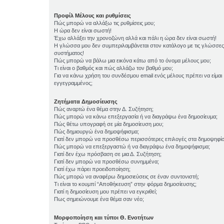
Προφίλ Μέλους και ρυθμίσεις
Πώς μπορώ να αλλάξω τις ρυθμίσεις μου;
Η ώρα δεν είναι σωστή!
Έχω αλλάξει την χρονοζώνη αλλά και πάλι η ώρα δεν είναι σωστή!
Η γλώσσα μου δεν συμπεριλαμβάνεται στον κατάλογο με τις γλώσσες
συστήματος!
Πώς μπορώ να βάλω μια εικόνα κάτω από το όνομα μέλους μου;
Τι είναι ο βαθμός και πώς αλλάζω τον βαθμό μου;
Για να κάνω χρήση του συνδέσμου email ενός μέλους πρέπει να είμαι
εγγεγραμμένος;
Ζητήματα Δημοσίευσης
Πώς αναρτώ ένα θέμα στην Δ. Συζήτηση;
Πώς μπορώ να κάνω επεξεργασία ή να διαγράψω ένα δημοσίευμα;
Πώς θέτω υπογραφή σε μία δημοσίευση μου;
Πώς δημιουργώ ένα δημοψήφισμα;
Γιατί δεν μπορώ να προσθέσω περισσότερες επιλογές στα δημοψηφί
Πώς μπορώ να επεξεργαστώ ή να διαγράψω ένα δημοψήφισμα;
Γιατί δεν έχω πρόσβαση σε μια Δ. Συζήτηση;
Γιατί δεν μπορώ να προσθέσω συνημμένα;
Γιατί έχω πάρει προειδοποίηση;
Πώς μπορώ να αναφέρω δημοσιεύσεις σε έναν συντονιστή;
Τι είναι το κουμπί “Αποθήκευση” στην φόρμα δημοσίευσης;
Γιατί η δημοσίευση μου πρέπει να εγκριθεί;
Πως σημειώνουμε ένα θέμα σαν νέο;
Μορφοποίηση και τύποι Θ. Ενοτήτων