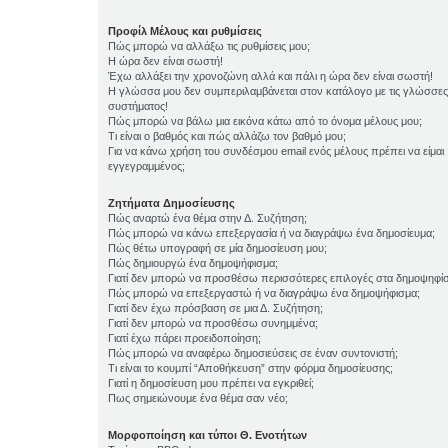
Προφίλ Μέλους και ρυθμίσεις
Πώς μπορώ να αλλάξω τις ρυθμίσεις μου;
Η ώρα δεν είναι σωστή!
Έχω αλλάξει την χρονοζώνη αλλά και πάλι η ώρα δεν είναι σωστή!
Η γλώσσα μου δεν συμπεριλαμβάνεται στον κατάλογο με τις γλώσσες
συστήματος!
Πώς μπορώ να βάλω μια εικόνα κάτω από το όνομα μέλους μου;
Τι είναι ο βαθμός και πώς αλλάζω τον βαθμό μου;
Για να κάνω χρήση του συνδέσμου email ενός μέλους πρέπει να είμαι
εγγεγραμμένος;
Ζητήματα Δημοσίευσης
Πώς αναρτώ ένα θέμα στην Δ. Συζήτηση;
Πώς μπορώ να κάνω επεξεργασία ή να διαγράψω ένα δημοσίευμα;
Πώς θέτω υπογραφή σε μία δημοσίευση μου;
Πώς δημιουργώ ένα δημοψήφισμα;
Γιατί δεν μπορώ να προσθέσω περισσότερες επιλογές στα δημοψηφί
Πώς μπορώ να επεξεργαστώ ή να διαγράψω ένα δημοψήφισμα;
Γιατί δεν έχω πρόσβαση σε μια Δ. Συζήτηση;
Γιατί δεν μπορώ να προσθέσω συνημμένα;
Γιατί έχω πάρει προειδοποίηση;
Πώς μπορώ να αναφέρω δημοσιεύσεις σε έναν συντονιστή;
Τι είναι το κουμπί “Αποθήκευση” στην φόρμα δημοσίευσης;
Γιατί η δημοσίευση μου πρέπει να εγκριθεί;
Πως σημειώνουμε ένα θέμα σαν νέο;
Μορφοποίηση και τύποι Θ. Ενοτήτων