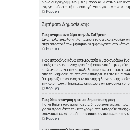
Μόνο οι εγγεγραμμένοι μέλη μπορούν να στείλουν ηλεκτ
ενεργοποιήσει αυτή την επιλογή. Αυτό γίνετε για να α
Κορυφή
Ζητήματα Δημοσίευσης
Πώς αναρτώ ένα θέμα στην Δ. Συζήτηση;
Είναι πολύ εύκολο, απλά πατήστε το σχετικό εικονίδιο σ
στην αποστολή των μηνυμάτων εμφανίζονται στο κάτω τμ
Κορυφή
Πώς μπορώ να κάνω επεξεργασία ή να διαγράψω ένα
Εκτός και αν είστε διαχειριστής ή συντονιστής, μπορείτ
επεξεργασίας για την κατάλληλη δημοσίευση, μερικές φο
από την δημοσίευσή σας όταν επιστρέψετε στο θέμα που 
θα εμφανίζεται αν ένας συντονιστής ή διαχειριστής επ
την κρίση τους. Παρακαλώ σημειώστε οτι κανονικοί χρήσ
Κορυφή
Πώς θέτω υπογραφή σε μία δημοσίευση μου;
Για να βάλετε υπογραφή σε μια δημοσίευση πρέπει πρώτα
για να προσθέσετε την υπογραφή σας. Μπορείτε επίσης ν
υπογραφή σε κάποια δημοσιεύματα αν αφαιρέσετε την 
Κορυφή