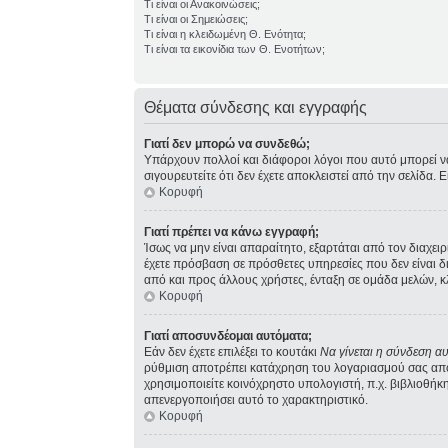
Τι είναι οι Ανακοινώσεις;
Τι είναι οι Σημειώσεις;
Τι είναι η κλειδωμένη Θ. Ενότητα;
Τι είναι τα εικονίδια των Θ. Ενοτήτων;
Θέματα σύνδεσης και εγγραφής
Γιατί δεν μπορώ να συνδεθώ;
Υπάρχουν πολλοί και διάφοροι λόγοι που αυτό μπορεί να σ
σιγουρευτείτε ότι δεν έχετε αποκλειστεί από την σελίδα. 
Κορυφή
Γιατί πρέπει να κάνω εγγραφή;
Ίσως να μην είναι απαραίτητο, εξαρτάται από τον διαχει
έχετε πρόσβαση σε πρόσθετες υπηρεσίες που δεν είναι 
από και προς άλλους χρήστες, ένταξη σε ομάδα μελών, κ
Κορυφή
Γιατί αποσυνδέομαι αυτόματα;
Εάν δεν έχετε επιλέξει το κουτάκι
Να γίνεται η σύνδεση α
ρύθμιση αποτρέπει κατάχρηση του λογαριασμού σας από 
χρησιμοποιείτε κοινόχρηστο υπολογιστή, π.χ. βιβλιοθήκη,
απενεργοποιήσει αυτό το χαρακτηριστικό.
Κορυφή