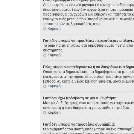
Πώς δημιουργώ ένα δημοψήφισμα;
Δημιουργώντας ένα νέο μήνυμα ( ή εάν έχετε τα δικαιώ
δημοψηφίσματος ( εάν δεν εμφανίζεται τίποτα παρόμοιο
προς ψήφισμα ( αναγράψτε μία επιλογή και πατήστε το κ
επιλογών ενός μέλους που μπορεί να επιλέξει “Επιλογές 
τροποποιούν τις δημοσιεύσεις τους.
Κορυφή
Γιατί δεν μπορώ να προσθέσω περισσότερες επιλογέ
Το όριο για τις επιλογές στα δημοψηφίσματα τίθεται από 
συστήματος.
Κορυφή
Πώς μπορώ να επεξεργαστώ ή να διαγράψω ένα δημ
Όπως και στα δημοσιεύματα, τα δημοψηφίσματα μπορούν 
επεξεργαστείτε την πρώτη δημοσίευση, διότι είναι πάντ
Ωστόσο, Αν κάποιο μέλος έχει ήδη ψηφίσει, μόνο οι Συν
Κορυφή
Γιατί δεν έχω πρόσβαση σε μια Δ. Συζήτηση;
Μερικές Δ. Συζητήσεις είναι αποκλειστικές για συγκεκριμέ
συντονιστή ή έναν διαχειριστή για να λάβατε την άδεια.
Κορυφή
Γιατί δεν μπορώ να προσθέσω συνημμένα;
Ο διαχειριστής του συστήματος μπορεί να έχει απαγορε