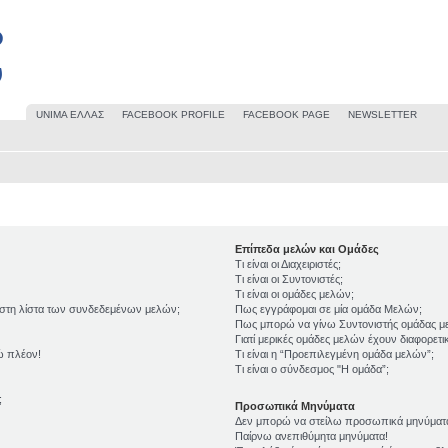
UΝΙΜΑ ΕΛΛΑΣ
FACEBOOK PROFILE
FACEBOOK PAGE
NEWSLETTER
Επίπεδα μελών και Ομάδες
Τι είναι οι Διαχειριστές;
Τι είναι οι Συντονιστές;
Τι είναι οι ομάδες μελών;
 στη λίστα των συνδεδεμένων μελών;
Πως εγγράφομαι σε μία ομάδα Μελών;
Πως μπορώ να γίνω Συντονιστής ομάδας μ
Γιατί μερικές ομάδες μελών έχουν διαφορετ
ώ πλέον!
Τι είναι η “Προεπιλεγμένη ομάδα μελών”;
Τι είναι ο σύνδεσμος "Η ομάδα”;
;
Προσωπικά Μηνύματα
Δεν μπορώ να στείλω προσωπικά μηνύματ
Παίρνω ανεπιθύμητα μηνύματα!