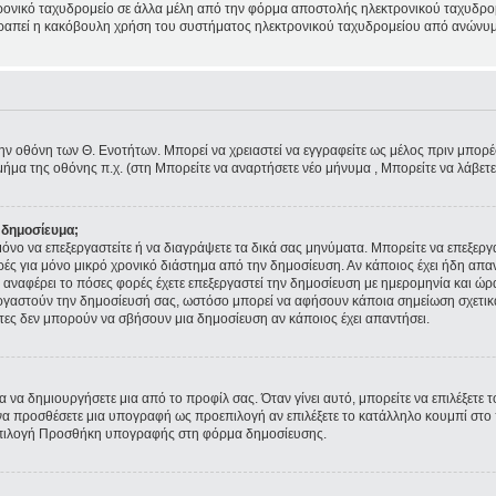
ρονικό ταχυδρομείο σε άλλα μέλη από την φόρμα αποστολής ηλεκτρονικού ταχυδρομε
ποτραπεί η κακόβουλη χρήση του συστήματος ηλεκτρονικού ταχυδρομείου από ανώνυμ
την οθόνη των Θ. Ενοτήτων. Μπορεί να χρειαστεί να εγγραφείτε ως μέλος πριν μπορέσε
ήμα της οθόνης π.χ. (στη Μπορείτε να αναρτήσετε νέο μήνυμα , Μπορείτε να λάβετ
 δημοσίευμα;
ε μόνο να επεξεργαστείτε ή να διαγράψετε τα δικά σας μηνύματα. Μπορείτε να επεξερ
ρές για μόνο μικρό χρονικό διάστημα από την δημοσίευση. Αν κάποιος έχει ήδη απα
αναφέρει το πόσες φορές έχετε επεξεργαστεί την δημοσίευση με ημερομηνία και ώρα.
εξεργαστούν την δημοσίευσή σας, ωστόσο μπορεί να αφήσουν κάποια σημείωση σχετι
τες δεν μπορούν να σβήσουν μια δημοσίευση αν κάποιος έχει απαντήσει.
 να δημιουργήσετε μια από το προφίλ σας. Όταν γίνει αυτό, μπορείτε να επιλέξετε 
α προσθέσετε μια υπογραφή ως προεπιλογή αν επιλέξετε το κατάλληλο κουμπί στο π
επιλογή Προσθήκη υπογραφής στη φόρμα δημοσίευσης.