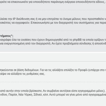
ορείτε να επικοινωνείτε για οποιοδήποτε παράνομη ενέργεια οποιουδήποττε είδους
κλείσει την IP διεύθυνση σας ή να μην επιτρέπει το όνομα μέλους που προσπαθείτε ν
πισκέπτες να εγγραφούν. Επικοινωνήστε με τον διαχειριστή του συστήματος για περα
στήματος”;
ιαγράφει όλα τα cookies που έχουν δημιουργηθεί από το phpBB τα οποία ορίζουν τ
 είναι ενεργοποιημένη από τον διαχειριστή. Αν έχετε προβλήματα σύνδεσης ή αποσύν
θηκεύονται σε βάση δεδομένων. Για να τις αλλάξετε επιλέξτε το Προφίλ (υπάρχει στ
ρέψει να αλλάξετε τις ρυθμίσεις σας.
από αυτήν στην οποία βρίσκεστε. Αν συμβαίνει αυτό(και είστε εγγεγραμμένο μέλος), 
ονδίνο, Παρίσι, Νέα Υόρκη, Σίδνεϋ, κλπ. Αυτό μπορεί να γίνει μόνο από εγγεγραμμένα 