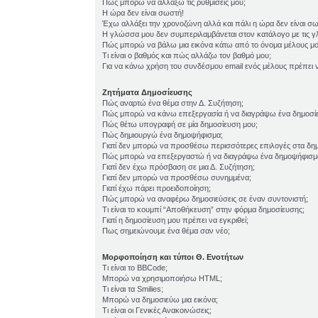
Πώς μπορώ να αλλάξω τις ρυθμίσεις μου;
Η ώρα δεν είναι σωστή!
Έχω αλλάξει την χρονοζώνη αλλά και πάλι η ώρα δεν είναι σ
Η γλώσσα μου δεν συμπεριλαμβάνεται στον κατάλογο με τις 
Πώς μπορώ να βάλω μια εικόνα κάτω από το όνομα μέλους μο
Τι είναι ο βαθμός και πώς αλλάζω τον βαθμό μου;
Για να κάνω χρήση του συνδέσμου email ενός μέλους πρέπει ν
Ζητήματα Δημοσίευσης
Πώς αναρτώ ένα θέμα στην Δ. Συζήτηση;
Πώς μπορώ να κάνω επεξεργασία ή να διαγράψω ένα δημοσί
Πώς θέτω υπογραφή σε μία δημοσίευση μου;
Πώς δημιουργώ ένα δημοψήφισμα;
Γιατί δεν μπορώ να προσθέσω περισσότερες επιλογές στα δη
Πώς μπορώ να επεξεργαστώ ή να διαγράψω ένα δημοψήφισμ
Γιατί δεν έχω πρόσβαση σε μια Δ. Συζήτηση;
Γιατί δεν μπορώ να προσθέσω συνημμένα;
Γιατί έχω πάρει προειδοποίηση;
Πώς μπορώ να αναφέρω δημοσιεύσεις σε έναν συντονιστή;
Τι είναι το κουμπί “Αποθήκευση” στην φόρμα δημοσίευσης;
Γιατί η δημοσίευση μου πρέπει να εγκριθεί;
Πως σημειώνουμε ένα θέμα σαν νέο;
Μορφοποίηση και τύποι Θ. Ενοτήτων
Τι είναι το BBCode;
Μπορώ να χρησιμοποιήσω HTML;
Τι είναι τα Smilies;
Μπορώ να δημοσιεύω μια εικόνα;
Τι είναι οι Γενικές Ανακοινώσεις;