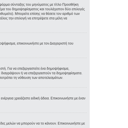
ην φόρμα σύνταξης του μηνύματος με τίτλο Προσθήκη
Θέμα του δημοψηφίσματος και τουλάχιστον δύο επιλογές
θυμείτε). Μπορείτε επίσης να θέσετε τον αριθμό των
τέλος την επιλογή να επιτρέψετε στα μέλη να
μοψήφισμα, επικοινωνήστε με τον Διαχειριστή του
τή. Για να επεξεργαστείτε ένα δημοψήφισμα,
 να διαγράψουν ή να επεξεργαστούν τα δημοψηφίσματα.
 αποτρέπει τη νόθευση των αποτελεσμάτων.
 ενέργεια χρειάζεστε ειδική άδεια. Επικοινωνήστε με έναν
άδες μελών να μπορούν να το κάνουν. Επικοινωνήστε με