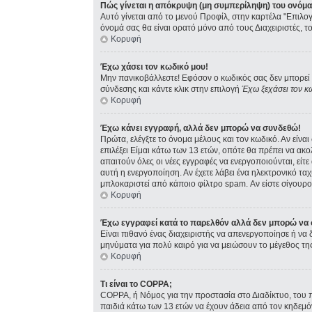
Πώς γίνεται η απόκρυψη (μη συμπερίληψη) του ονόμ
Αυτό γίνεται από το μενού Προφίλ, στην καρτέλα "Επιλογ
όνομά σας θα είναι ορατό μόνο από τους Διαχειριστές, τ
Κορυφή
Έχω χάσει τον κωδικό μου!
Μην πανικοβάλλεστε! Εφόσον ο κωδικός σας δεν μπορεί ν
σύνδεσης και κάντε κλικ στην επιλογή
Έχω ξεχάσει τον κ
Κορυφή
Έχω κάνει εγγραφή, αλλά δεν μπορώ να συνδεθώ!
Πρώτα, ελέγξτε το όνομα μέλους και τον κωδικό. Αν είνα
επιλέξει Είμαι κάτω των 13 ετών, οπότε θα πρέπει να ακ
απαιτούν όλες οι νέες εγγραφές να ενεργοποιούνται, είτ
αυτή η ενεργοποίηση. Αν έχετε λάβει ένα ηλεκτρονικό ταχ
μπλοκαριστεί από κάποιο φίλτρο spam. Αν είστε σίγουρος
Κορυφή
Έχω εγγραφεί κατά το παρελθόν αλλά δεν μπορώ να
Είναι πιθανό ένας διαχειριστής να απενεργοποίησε ή ν
μηνύματα για πολύ καιρό για να μειώσουν το μέγεθος τη
Κορυφή
Τι είναι το COPPA;
COPPA, ή Νόμος για την προστασία στο Διαδίκτυο, του 
παιδιά κάτω των 13 ετών να έχουν άδεια από τον κηδεμ