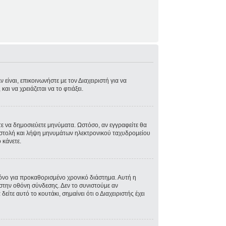
είναι, επικοινωνήστε με τον Διαχειριστή για να
και να χρειάζεται να το φτιάξει.
στε να δημοσιεύετε μηνύματα. Ωστόσο, αν εγγραφείτε θα
ποστολή και λήψη μηνυμάτων ηλεκτρονικού ταχυδρομείου
 κάνετε.
όνο για προκαθορισμένο χρονικό διάστημα. Αυτή η
στην οθόνη σύνδεσης. Δεν το συνιστούμε αν
ίτε αυτό το κουτάκι, σημαίνει ότι ο Διαχειριστής έχει