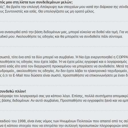
ατός μου στη λίστα των συνδεδεμένων μελών;
ές", θα βρείτε την επιλογή
Απόκρυψη των στοιχείων μου κατά την διάρκεια της σύνδ
ους Συντονιστές και εσάς. Θα υπολογίζεστε ως μη ορατό μέλος.
α ανασυρθεί από την βάση δεδομένων μας, μπορεί εύκολα να δοθεί νέα τιμή. Για να 
ωδικό μου
. Ακολουθήστε τις οδηγίες και θα μπορείτε να συνδεθείτε πάλι σύντομα.
ι σωστά, τότε ένα από τα δύο μπορεί να συμβαίνει. Ή Να έχει ενεργοποιηθεί η COPP
ολουθήσετε τις οδηγίες που έχετε λάβει. Ή να έχετε μόλις εγγραφεί και ο λογαριασμ
ε από εσάς είτε από τον διαχειριστή προκειμένου να μπορέσετε να συνδεθείτε. Μετά 
υδρομείο,, ακολουθήστε τις οδηγίες. Αν δεν έχετε λάβει το ηλεκτρονικό ταχυδρομείο, 
 ό,τι το E-Mail που δώσατε είναι σωστό, προσπαθήστε να επικοινωνήσετε με έναν δι
 συνδεθώ πλέον!
α διέγραψε τον λογαριασμό σας για κάποιο λόγο. Επίσης, πολλά συστήματα απομακρ
ς βάσης δεδομένων. Αν αυτό συμβαίνει, Προσπαθήστε να εγγραφείτε ξανά και να εμπλ
παιδιού του 1998, είναι ένας νόμος των Ηνωμένων Πολιτειών που απαιτεί από τις 
όνα ή κάποιο στοιχείο που να επιτρέπει την συλλογή προσωπικών πληροφοριών από