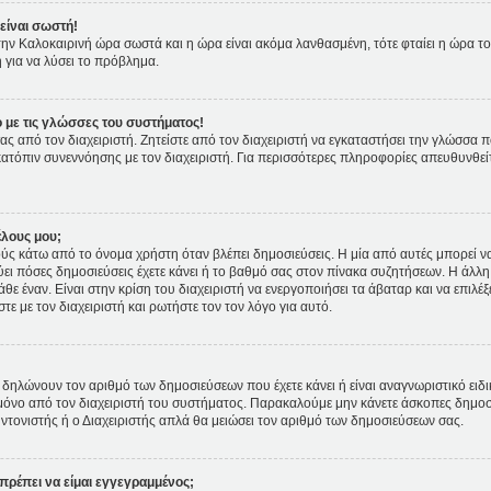
είναι σωστή!
ι την Καλοκαιρινή ώρα σωστά και η ώρα είναι ακόμα λανθασμένη, τότε φταίει η ώρα τ
 για να λύσει το πρόβλημα.
 με τις γλώσσες του συστήματος!
ας από τον διαχειριστή. Ζητείστε από τον διαχειριστή να εγκαταστήσει την γλώσσα π
κατόπιν συνεννόησης με τον διαχειριστή. Για περισσότερες πληροφορίες απευθυνθε
έλους μου;
 κάτω από το όνομα χρήστη όταν βλέπει δημοσιεύσεις. Η μία από αυτές μπορεί να ε
ει πόσες δημοσιεύσεις έχετε κάνει ή το βαθμό σας στον πίνακα συζητήσεων. Η άλλη
θε έναν. Είναι στην κρίση του διαχειριστή να ενεργοποιήσει τα άβαταρ και να επιλέξ
ε με τον διαχειριστή και ρωτήστε τον τον λόγο για αυτό.
δηλώνουν τον αριθμό των δημοσιεύσεων που έχετε κάνει ή είναι αναγνωριστικό ειδικών
ετε μόνο από τον διαχειριστή του συστήματος. Παρακαλούμε μην κάνετε άσκοπες δημοσ
υντονιστής ή ο Διαχειριστής απλά θα μειώσει τον αριθμό των δημοσιεύσεων σας.
πρέπει να είμαι εγγεγραμμένος;