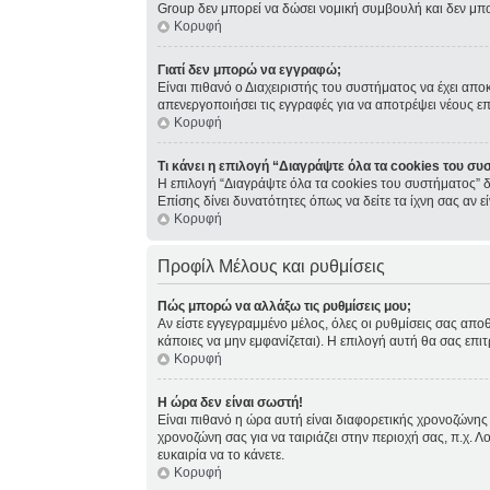
Group δεν μπορεί να δώσει νομική συμβουλή και δεν μπ
Κορυφή
Γιατί δεν μπορώ να εγγραφώ;
Είναι πιθανό ο Διαχειριστής του συστήματος να έχει απο
απενεργοποιήσει τις εγγραφές για να αποτρέψει νέους ε
Κορυφή
Τι κάνει η επιλογή “Διαγράψτε όλα τα cookies του συ
Η επιλογή “Διαγράψτε όλα τα cookies του συστήματος” δ
Επίσης δίνει δυνατότητες όπως να δείτε τα ίχνη σας αν
Κορυφή
Προφίλ Μέλους και ρυθμίσεις
Πώς μπορώ να αλλάξω τις ρυθμίσεις μου;
Αν είστε εγγεγραμμένο μέλος, όλες οι ρυθμίσεις σας απο
κάποιες να μην εμφανίζεται). Η επιλογή αυτή θα σας επιτ
Κορυφή
Η ώρα δεν είναι σωστή!
Είναι πιθανό η ώρα αυτή είναι διαφορετικής χρονοζώνης 
χρονοζώνη σας για να ταιριάζει στην περιοχή σας, π.χ. Λ
ευκαιρία να το κάνετε.
Κορυφή