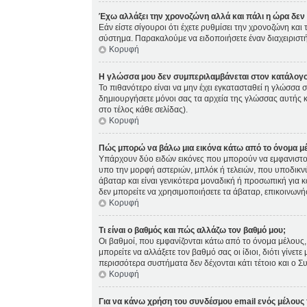
Έχω αλλάξει την χρονοζώνη αλλά και πάλι η ώρα δεν 
Εάν είστε σίγουροι ότι έχετε ρυθμίσει την χρονοζώνη κα
σύστημα. Παρακαλούμε να ειδοποιήσετε έναν διαχειριστή
Κορυφή
Η γλώσσα μου δεν συμπεριλαμβάνεται στον κατάλογο
Το πιθανότερο είναι να μην έχει εγκατασταθεί η γλώσσα σ
δημιουργήσετε μόνοι σας τα αρχεία της γλώσσας αυτής 
στο τέλος κάθε σελίδας).
Κορυφή
Πώς μπορώ να βάλω μια εικόνα κάτω από το όνομα μ
Υπάρχουν δύο ειδών εικόνες που μπορούν να εμφανιστούς
υπο την μορφή αστεριών, μπλόκ ή τελειών, που υποδικνύ
άβαταρ και είναι γενικότερα μοναδική ή προσωπική για κά
δεν μπορείτε να χρησιμοποιήσετε τα άβαταρ, επικοινωνήστ
Κορυφή
Τι είναι ο βαθμός και πώς αλλάζω τον βαθμό μου;
Οι βαθμοί, που εμφανίζονται κάτω από το όνομα μέλους, 
μπορείτε να αλλάξετε τον βαθμό σας οι ίδιοι, διότι γίν
περισσότερα συστήματα δεν δέχονται κάτι τέτοιο και ο Σ
Κορυφή
Για να κάνω χρήση του συνδέσμου email ενός μέλους 