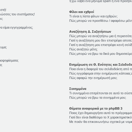
Έχω λάβει ένα μήνυμα spam ή ένα προσβλη
ωστή!
Φίλοι και εχθροί
γλώσσες του συστήματος!
Τι είναι η λίστα φίλων και εχθρών;
υ;
Πώς μπορώ να προσθέσω / αφαιρέσω μέλη σ
α είμαι εγγεγραμμένος;
Αναζήτηση Δ. Συζητήσεων
Πώς μπορώ να αναζητήσω μια ή περισσότερ
Γιατί η αναζήτηση μου δεν επιστρέφει αποτε
Γιατί η αναζήτηση μου επιστρέφει κενή σελίδ
ευμα;
Πώς αναζητώ μέλη;
Πώς μπορώ να βρω τα δικά μου δημοσιεύματ
μοψηφίσματα;
Ενημέρωση σε Θ. Ενότητες και Σελιδοδε
α;
Ποια είναι η διαφορά του σελιδοδείκτη από 
Πώς εγγράφομαι στην ενημέρωση κάποιας Δ
Πώς αφαιρώ την ενημέρωσή μου;
Συνημμένα
Τι συνημμένα επιτρέπονται σε αυτό το σύστ
Πώς μπορώ να βρω τα συνημμένα μου;
Θέματα αναφορικά με το phpBB 3
Ποιος έχει δημιουργήσει αυτό το πρόγραμμα
Γιατί δεν είναι διαθέσιμο το Χ χαρακτηριστικό
Με ποιόν θα επικοινωνήσω σχετικά με νομ