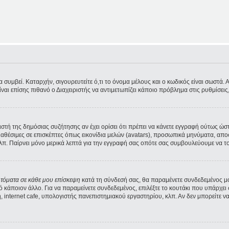
υμβεί. Καταρχήν, σιγουρευτείτε ό,τι το όνομα μέλους και ο κωδικός είναι σωστά. Αν 
Είναι επίσης πιθανό ο Διαχειριστής να αντιμετωπίζει κάποιο πρόβλημα στις ρυθμίσεις, 
ριστή της δημόσιας συζήτησης αν έχει ορίσει ότι πρέπει να κάνετε εγγραφή ούτως ώ
διαθέσιμες σε επισκέπτες όπως εικονίδια μελών (avatars), προσωπικά μηνύματα, α
λπ. Παίρνει μόνο μερικά λεπτά για την εγγραφή σας οπότε σας συμβουλεύουμε να το
υτόματα σε κάθε μου επίσκεψη
κατά τη σύνδεσή σας, θα παραμένετε συνδεδεμένος μ
κάποιον άλλο. Για να παραμείνετε συνδεδεμένος, επιλέξτε το κουτάκι που υπάρχει 
 internet cafe, υπολογιστής πανεπιστημιακού εργαστηρίου, κλπ. Αν δεν μπορείτε να δε