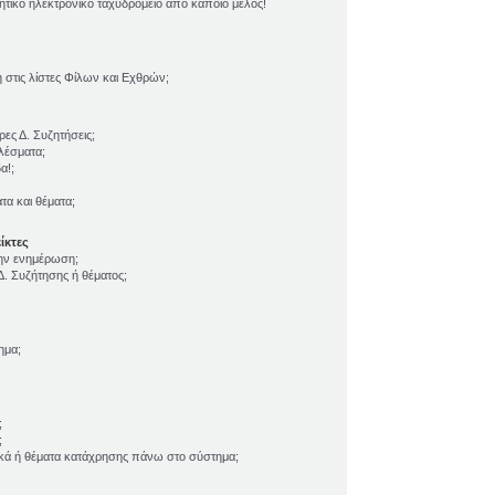
τικό ηλεκτρονικό ταχυδρομείο από κάποιο μέλος!
τις λίστες Φίλων και Εχθρών;
ες Δ. Συζητήσεις;
λέσματα;
α!;
α και θέματα;
ίκτες
την ενημέρωση;
. Συζήτησης ή θέματος;
ημα;
;
;
ικά ή θέματα κατάχρησης πάνω στο σύστημα;