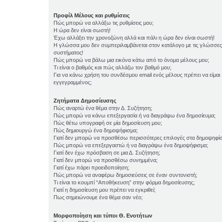
Προφίλ Μέλους και ρυθμίσεις
Πώς μπορώ να αλλάξω τις ρυθμίσεις μου;
Η ώρα δεν είναι σωστή!
Έχω αλλάξει την χρονοζώνη αλλά και πάλι η ώρα δεν είναι σωστή!
Η γλώσσα μου δεν συμπεριλαμβάνεται στον κατάλογο με τις γλώσσες
συστήματος!
Πώς μπορώ να βάλω μια εικόνα κάτω από το όνομα μέλους μου;
Τι είναι ο βαθμός και πώς αλλάζω τον βαθμό μου;
Για να κάνω χρήση του συνδέσμου email ενός μέλους πρέπει να είμαι
εγγεγραμμένος;
Ζητήματα Δημοσίευσης
Πώς αναρτώ ένα θέμα στην Δ. Συζήτηση;
Πώς μπορώ να κάνω επεξεργασία ή να διαγράψω ένα δημοσίευμα;
Πώς θέτω υπογραφή σε μία δημοσίευση μου;
Πώς δημιουργώ ένα δημοψήφισμα;
Γιατί δεν μπορώ να προσθέσω περισσότερες επιλογές στα δημοψηφί
Πώς μπορώ να επεξεργαστώ ή να διαγράψω ένα δημοψήφισμα;
Γιατί δεν έχω πρόσβαση σε μια Δ. Συζήτηση;
Γιατί δεν μπορώ να προσθέσω συνημμένα;
Γιατί έχω πάρει προειδοποίηση;
Πώς μπορώ να αναφέρω δημοσιεύσεις σε έναν συντονιστή;
Τι είναι το κουμπί “Αποθήκευση” στην φόρμα δημοσίευσης;
Γιατί η δημοσίευση μου πρέπει να εγκριθεί;
Πως σημειώνουμε ένα θέμα σαν νέο;
Μορφοποίηση και τύποι Θ. Ενοτήτων