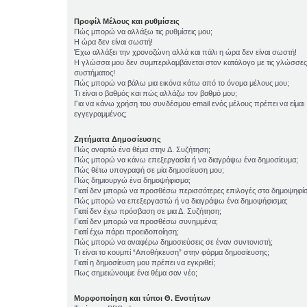
Προφίλ Μέλους και ρυθμίσεις
Πώς μπορώ να αλλάξω τις ρυθμίσεις μου;
Η ώρα δεν είναι σωστή!
Έχω αλλάξει την χρονοζώνη αλλά και πάλι η ώρα δεν είναι σωστή!
Η γλώσσα μου δεν συμπεριλαμβάνεται στον κατάλογο με τις γλώσσες
συστήματος!
Πώς μπορώ να βάλω μια εικόνα κάτω από το όνομα μέλους μου;
Τι είναι ο βαθμός και πώς αλλάζω τον βαθμό μου;
Για να κάνω χρήση του συνδέσμου email ενός μέλους πρέπει να είμαι
εγγεγραμμένος;
Ζητήματα Δημοσίευσης
Πώς αναρτώ ένα θέμα στην Δ. Συζήτηση;
Πώς μπορώ να κάνω επεξεργασία ή να διαγράψω ένα δημοσίευμα;
Πώς θέτω υπογραφή σε μία δημοσίευση μου;
Πώς δημιουργώ ένα δημοψήφισμα;
Γιατί δεν μπορώ να προσθέσω περισσότερες επιλογές στα δημοψηφί
Πώς μπορώ να επεξεργαστώ ή να διαγράψω ένα δημοψήφισμα;
Γιατί δεν έχω πρόσβαση σε μια Δ. Συζήτηση;
Γιατί δεν μπορώ να προσθέσω συνημμένα;
Γιατί έχω πάρει προειδοποίηση;
Πώς μπορώ να αναφέρω δημοσιεύσεις σε έναν συντονιστή;
Τι είναι το κουμπί “Αποθήκευση” στην φόρμα δημοσίευσης;
Γιατί η δημοσίευση μου πρέπει να εγκριθεί;
Πως σημειώνουμε ένα θέμα σαν νέο;
Μορφοποίηση και τύποι Θ. Ενοτήτων