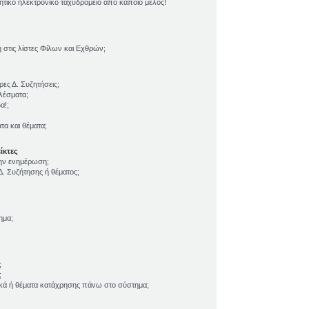
τικό ηλεκτρονικό ταχυδρομείο από κάποιο μέλος!
τις λίστες Φίλων και Εχθρών;
ες Δ. Συζητήσεις;
λέσματα;
α!;
α και θέματα;
ίκτες
την ενημέρωση;
. Συζήτησης ή θέματος;
ημα;
;
;
ικά ή θέματα κατάχρησης πάνω στο σύστημα;