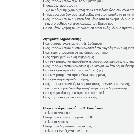
Πώς μπορώ να αλλάξω τις ρυθμίσεις μου;
Η ώρα δεν είναι σωστή!
Έχω αλλάξει την χρονοζώνη αλλά και πάλι η ώρα δεν είναι σ
Η γλώσσα μου δεν συμπεριλαμβάνεται στον κατάλογο με τις 
Πώς μπορώ να βάλω μια εικόνα κάτω από το όνομα μέλους μο
Τι είναι ο βαθμός και πώς αλλάζω τον βαθμό μου;
Για να κάνω χρήση του συνδέσμου email ενός μέλους πρέπει ν
Ζητήματα Δημοσίευσης
Πώς αναρτώ ένα θέμα στην Δ. Συζήτηση;
Πώς μπορώ να κάνω επεξεργασία ή να διαγράψω ένα δημοσί
Πώς θέτω υπογραφή σε μία δημοσίευση μου;
Πώς δημιουργώ ένα δημοψήφισμα;
Γιατί δεν μπορώ να προσθέσω περισσότερες επιλογές στα δη
Πώς μπορώ να επεξεργαστώ ή να διαγράψω ένα δημοψήφισμ
Γιατί δεν έχω πρόσβαση σε μια Δ. Συζήτηση;
Γιατί δεν μπορώ να προσθέσω συνημμένα;
Γιατί έχω πάρει προειδοποίηση;
Πώς μπορώ να αναφέρω δημοσιεύσεις σε έναν συντονιστή;
Τι είναι το κουμπί “Αποθήκευση” στην φόρμα δημοσίευσης;
Γιατί η δημοσίευση μου πρέπει να εγκριθεί;
Πως σημειώνουμε ένα θέμα σαν νέο;
Μορφοποίηση και τύποι Θ. Ενοτήτων
Τι είναι το BBCode;
Μπορώ να χρησιμοποιήσω HTML;
Τι είναι τα Smilies;
Μπορώ να δημοσιεύω μια εικόνα;
Τι είναι οι Γενικές Ανακοινώσεις;