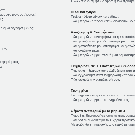
Έχω λάβει ένα μήνυμα spam ή ένα προσβλη
ωστή!
Φίλοι και εχθροί
γλώσσες του συστήματος!
Τι είναι η λίστα φίλων και εχθρών;
υ;
Πώς μπορώ να προσθέσω / αφαιρέσω μέλη σ
α είμαι εγγεγραμμένος;
Αναζήτηση Δ. Συζητήσεων
Πώς μπορώ να αναζητήσω μια ή περισσότερ
Γιατί η αναζήτηση μου δεν επιστρέφει αποτε
Γιατί η αναζήτηση μου επιστρέφει κενή σελίδ
ευμα;
Πώς αναζητώ μέλη;
Πώς μπορώ να βρω τα δικά μου δημοσιεύματ
μοψηφίσματα;
Ενημέρωση σε Θ. Ενότητες και Σελιδοδε
α;
Ποια είναι η διαφορά του σελιδοδείκτη από 
Πώς εγγράφομαι στην ενημέρωση κάποιας Δ
Πώς αφαιρώ την ενημέρωσή μου;
Συνημμένα
Τι συνημμένα επιτρέπονται σε αυτό το σύστ
Πώς μπορώ να βρω τα συνημμένα μου;
Θέματα αναφορικά με το phpBB 3
Ποιος έχει δημιουργήσει αυτό το πρόγραμμα
Γιατί δεν είναι διαθέσιμο το Χ χαρακτηριστικό
Με ποιόν θα επικοινωνήσω σχετικά με νομ