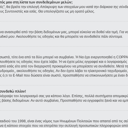
ατός μου στη λίστα των συνδεδεμένων μελών;
ές", θα βρείτε την επιλογή
Απόκρυψη των στοιχείων μου κατά την διάρκεια της σύνδ
ους Συντονιστές και εσάς. Θα υπολογίζεστε ως μη ορατό μέλος.
α ανασυρθεί από την βάση δεδομένων μας, μπορεί εύκολα να δοθεί νέα τιμή. Για να 
ωδικό μου
. Ακολουθήστε τις οδηγίες και θα μπορείτε να συνδεθείτε πάλι σύντομα.
ι σωστά, τότε ένα από τα δύο μπορεί να συμβαίνει. Ή Να έχει ενεργοποιηθεί η COPP
ολουθήσετε τις οδηγίες που έχετε λάβει. Ή να έχετε μόλις εγγραφεί και ο λογαριασμ
ε από εσάς είτε από τον διαχειριστή προκειμένου να μπορέσετε να συνδεθείτε. Μετά 
υδρομείο,, ακολουθήστε τις οδηγίες. Αν δεν έχετε λάβει το ηλεκτρονικό ταχυδρομείο, 
 ό,τι το E-Mail που δώσατε είναι σωστό, προσπαθήστε να επικοινωνήσετε με έναν δι
 συνδεθώ πλέον!
α διέγραψε τον λογαριασμό σας για κάποιο λόγο. Επίσης, πολλά συστήματα απομακρ
ς βάσης δεδομένων. Αν αυτό συμβαίνει, Προσπαθήστε να εγγραφείτε ξανά και να εμπλ
παιδιού του 1998, είναι ένας νόμος των Ηνωμένων Πολιτειών που απαιτεί από τις 
όνα ή κάποιο στοιχείο που να επιτρέπει την συλλογή προσωπικών πληροφοριών από