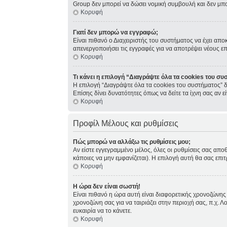
Group δεν μπορεί να δώσει νομική συμβουλή και δεν μπ
Κορυφή
Γιατί δεν μπορώ να εγγραφώ;
Είναι πιθανό ο Διαχειριστής του συστήματος να έχει απο
απενεργοποιήσει τις εγγραφές για να αποτρέψει νέους ε
Κορυφή
Τι κάνει η επιλογή “Διαγράψτε όλα τα cookies του συ
Η επιλογή “Διαγράψτε όλα τα cookies του συστήματος” δ
Επίσης δίνει δυνατότητες όπως να δείτε τα ίχνη σας αν
Κορυφή
Προφίλ Μέλους και ρυθμίσεις
Πώς μπορώ να αλλάξω τις ρυθμίσεις μου;
Αν είστε εγγεγραμμένο μέλος, όλες οι ρυθμίσεις σας απο
κάποιες να μην εμφανίζεται). Η επιλογή αυτή θα σας επιτ
Κορυφή
Η ώρα δεν είναι σωστή!
Είναι πιθανό η ώρα αυτή είναι διαφορετικής χρονοζώνης 
χρονοζώνη σας για να ταιριάζει στην περιοχή σας, π.χ. Λ
ευκαιρία να το κάνετε.
Κορυφή