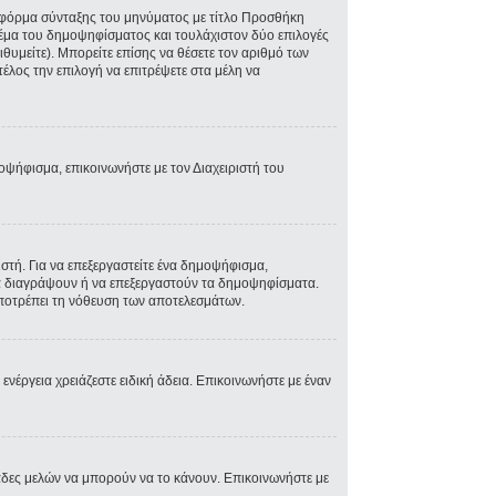
ην φόρμα σύνταξης του μηνύματος με τίτλο Προσθήκη
Θέμα του δημοψηφίσματος και τουλάχιστον δύο επιλογές
θυμείτε). Μπορείτε επίσης να θέσετε τον αριθμό των
τέλος την επιλογή να επιτρέψετε στα μέλη να
μοψήφισμα, επικοινωνήστε με τον Διαχειριστή του
τή. Για να επεξεργαστείτε ένα δημοψήφισμα,
 να διαγράψουν ή να επεξεργαστούν τα δημοψηφίσματα.
 αποτρέπει τη νόθευση των αποτελεσμάτων.
 ενέργεια χρειάζεστε ειδική άδεια. Επικοινωνήστε με έναν
άδες μελών να μπορούν να το κάνουν. Επικοινωνήστε με