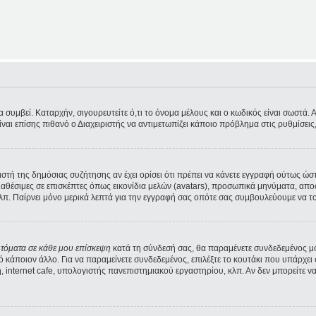
υμβεί. Καταρχήν, σιγουρευτείτε ό,τι το όνομα μέλους και ο κωδικός είναι σωστά. Αν 
Είναι επίσης πιθανό ο Διαχειριστής να αντιμετωπίζει κάποιο πρόβλημα στις ρυθμίσεις, 
ριστή της δημόσιας συζήτησης αν έχει ορίσει ότι πρέπει να κάνετε εγγραφή ούτως ώ
διαθέσιμες σε επισκέπτες όπως εικονίδια μελών (avatars), προσωπικά μηνύματα, α
λπ. Παίρνει μόνο μερικά λεπτά για την εγγραφή σας οπότε σας συμβουλεύουμε να το
υτόματα σε κάθε μου επίσκεψη
κατά τη σύνδεσή σας, θα παραμένετε συνδεδεμένος μ
κάποιον άλλο. Για να παραμείνετε συνδεδεμένος, επιλέξτε το κουτάκι που υπάρχει 
 internet cafe, υπολογιστής πανεπιστημιακού εργαστηρίου, κλπ. Αν δεν μπορείτε να δε