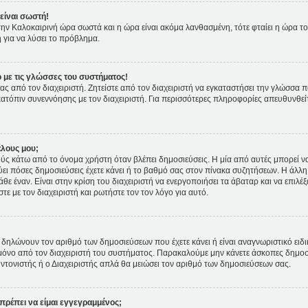
είναι σωστή!
ι την Καλοκαιρινή ώρα σωστά και η ώρα είναι ακόμα λανθασμένη, τότε φταίει η ώρα τ
 για να λύσει το πρόβλημα.
 με τις γλώσσες του συστήματος!
ας από τον διαχειριστή. Ζητείστε από τον διαχειριστή να εγκαταστήσει την γλώσσα π
κατόπιν συνεννόησης με τον διαχειριστή. Για περισσότερες πληροφορίες απευθυνθε
έλους μου;
 κάτω από το όνομα χρήστη όταν βλέπει δημοσιεύσεις. Η μία από αυτές μπορεί να ε
ει πόσες δημοσιεύσεις έχετε κάνει ή το βαθμό σας στον πίνακα συζητήσεων. Η άλλη
θε έναν. Είναι στην κρίση του διαχειριστή να ενεργοποιήσει τα άβαταρ και να επιλέξ
ε με τον διαχειριστή και ρωτήστε τον τον λόγο για αυτό.
δηλώνουν τον αριθμό των δημοσιεύσεων που έχετε κάνει ή είναι αναγνωριστικό ειδικών
ετε μόνο από τον διαχειριστή του συστήματος. Παρακαλούμε μην κάνετε άσκοπες δημοσ
υντονιστής ή ο Διαχειριστής απλά θα μειώσει τον αριθμό των δημοσιεύσεων σας.
πρέπει να είμαι εγγεγραμμένος;