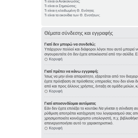
Τι είναι οι Ανακοινώσεις;
Τι είναι οι Σημειώσεις;
Τι είναι η κλειδωμένη Θ. Ενότητα;
Τι είναι τα εικονίδια των Θ. Ενοτήτων;
Θέματα σύνδεσης και εγγραφής
Γιατί δεν μπορώ να συνδεθώ;
Υπάρχουν πολλοί και διάφοροι λόγοι που αυτό μπορεί να σ
σιγουρευτείτε ότι δεν έχετε αποκλειστεί από την σελίδα. 
Κορυφή
Γιατί πρέπει να κάνω εγγραφή;
Ίσως να μην είναι απαραίτητο, εξαρτάται από τον διαχει
έχετε πρόσβαση σε πρόσθετες υπηρεσίες που δεν είναι 
από και προς άλλους χρήστες, ένταξη σε ομάδα μελών, κ
Κορυφή
Γιατί αποσυνδέομαι αυτόματα;
Εάν δεν έχετε επιλέξει το κουτάκι
Να γίνεται η σύνδεση α
ρύθμιση αποτρέπει κατάχρηση του λογαριασμού σας από 
χρησιμοποιείτε κοινόχρηστο υπολογιστή, π.χ. βιβλιοθήκη,
απενεργοποιήσει αυτό το χαρακτηριστικό.
Κορυφή