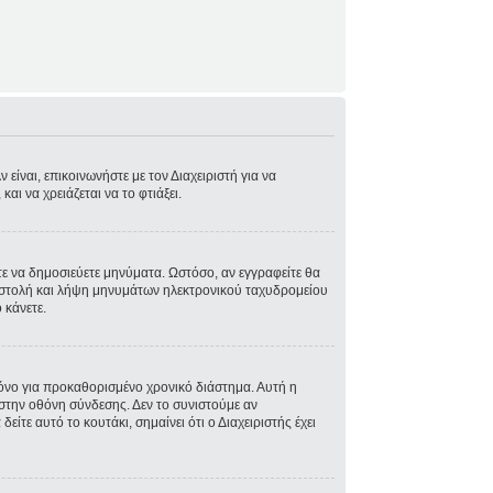
είναι, επικοινωνήστε με τον Διαχειριστή για να
και να χρειάζεται να το φτιάξει.
στε να δημοσιεύετε μηνύματα. Ωστόσο, αν εγγραφείτε θα
ποστολή και λήψη μηνυμάτων ηλεκτρονικού ταχυδρομείου
 κάνετε.
όνο για προκαθορισμένο χρονικό διάστημα. Αυτή η
στην οθόνη σύνδεσης. Δεν το συνιστούμε αν
ίτε αυτό το κουτάκι, σημαίνει ότι ο Διαχειριστής έχει