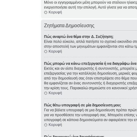
Μόνο οι εγγεγραμμένοι μέλη μπορούν να στείλουν ηλεκτ
ενεργοποιήσει αυτή την επιλογή. Αυτό γίνετε για να α
Κορυφή
Ζητήματα Δημοσίευσης
Πώς αναρτώ ένα θέμα στην Δ. Συζήτηση;
Είναι πολύ εύκολο, απλά πατήστε το σχετικό εικονίδιο σ
στην αποστολή των μηνυμάτων εμφανίζονται στο κάτω τμ
Κορυφή
Πώς μπορώ να κάνω επεξεργασία ή να διαγράψω ένα
Εκτός και αν είστε διαχειριστής ή συντονιστής, μπορείτ
επεξεργασίας για την κατάλληλη δημοσίευση, μερικές φο
από την δημοσίευσή σας όταν επιστρέψετε στο θέμα που 
θα εμφανίζεται αν ένας συντονιστής ή διαχειριστής επ
την κρίση τους. Παρακαλώ σημειώστε οτι κανονικοί χρήσ
Κορυφή
Πώς θέτω υπογραφή σε μία δημοσίευση μου;
Για να βάλετε υπογραφή σε μια δημοσίευση πρέπει πρώτα
για να προσθέσετε την υπογραφή σας. Μπορείτε επίσης ν
υπογραφή σε κάποια δημοσιεύματα αν αφαιρέσετε την 
Κορυφή