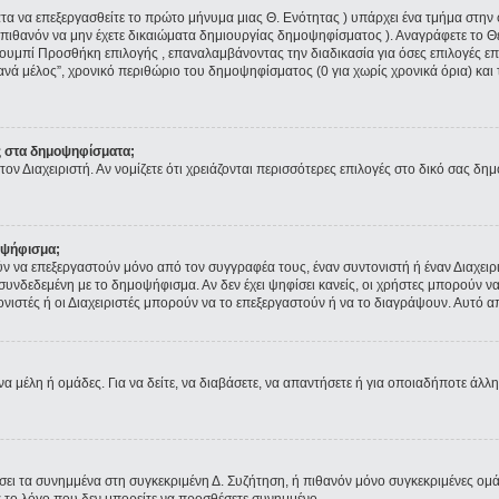
ματα να επεξεργασθείτε το πρώτο μήνυμα μιας Θ. Ενότητας ) υπάρχει ένα τμήμα στ
 πιθανόν να μην έχετε δικαιώματα δημιουργίας δημοψηφίσματος ). Αναγράφετε το 
ουμπί Προσθήκη επιλογής , επαναλαμβάνοντας την διαδικασία για όσες επιλογές επι
ανά μέλος”, χρονικό περιθώριο του δημοψηφίσματος (0 για χωρίς χρονικά όρια) και 
ς στα δημοψηφίσματα;
τον Διαχειριστή. Αν νομίζετε ότι χρειάζονται περισσότερες επιλογές στο δικό σας δη
οψήφισμα;
να επεξεργαστούν μόνο από τον συγγραφέα τους, έναν συντονιστή ή έναν Διαχειρισ
α συνδεδεμένη με το δημοψήφισμα. Αν δεν έχει ψηφίσει κανείς, οι χρήστες μπορούν
τονιστές ή οι Διαχειριστές μπορούν να το επεξεργαστούν ή να το διαγράψουν. Αυτό
να μέλη ή ομάδες. Για να δείτε, να διαβάσετε, να απαντήσετε ή για οποιαδήποτε άλλη
ύσει τα συνημμένα στη συγκεκριμένη Δ. Συζήτηση, ή πιθανόν μόνο συγκεκριμένες ομ