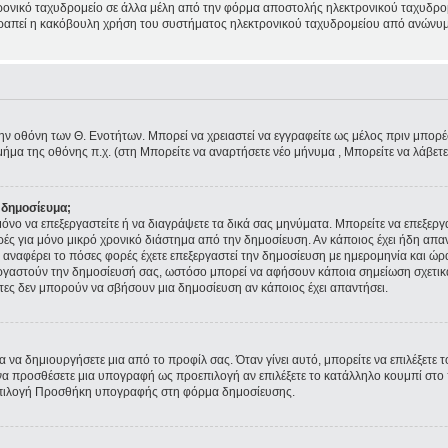
ρονικό ταχυδρομείο σε άλλα μέλη από την φόρμα αποστολής ηλεκτρονικού ταχυδρομε
ποτραπεί η κακόβουλη χρήση του συστήματος ηλεκτρονικού ταχυδρομείου από ανώνυμ
την οθόνη των Θ. Ενοτήτων. Μπορεί να χρειαστεί να εγγραφείτε ως μέλος πριν μπορέσε
ήμα της οθόνης π.χ. (στη Μπορείτε να αναρτήσετε νέο μήνυμα , Μπορείτε να λάβετ
 δημοσίευμα;
ε μόνο να επεξεργαστείτε ή να διαγράψετε τα δικά σας μηνύματα. Μπορείτε να επεξερ
ρές για μόνο μικρό χρονικό διάστημα από την δημοσίευση. Αν κάποιος έχει ήδη απα
αναφέρει το πόσες φορές έχετε επεξεργαστεί την δημοσίευση με ημερομηνία και ώρα.
εξεργαστούν την δημοσίευσή σας, ωστόσο μπορεί να αφήσουν κάποια σημείωση σχετι
τες δεν μπορούν να σβήσουν μια δημοσίευση αν κάποιος έχει απαντήσει.
 να δημιουργήσετε μια από το προφίλ σας. Όταν γίνει αυτό, μπορείτε να επιλέξετε 
α προσθέσετε μια υπογραφή ως προεπιλογή αν επιλέξετε το κατάλληλο κουμπί στο π
επιλογή Προσθήκη υπογραφής στη φόρμα δημοσίευσης.