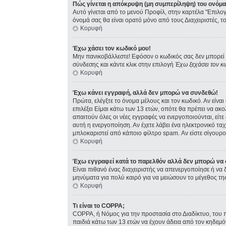
Πώς γίνεται η απόκρυψη (μη συμπερίληψη) του ονόμ
Αυτό γίνεται από το μενού Προφίλ, στην καρτέλα "Επιλογ
όνομά σας θα είναι ορατό μόνο από τους Διαχειριστές, τ
Κορυφή
Έχω χάσει τον κωδικό μου!
Μην πανικοβάλλεστε! Εφόσον ο κωδικός σας δεν μπορεί ν
σύνδεσης και κάντε κλικ στην επιλογή
Έχω ξεχάσει τον κ
Κορυφή
Έχω κάνει εγγραφή, αλλά δεν μπορώ να συνδεθώ!
Πρώτα, ελέγξτε το όνομα μέλους και τον κωδικό. Αν είνα
επιλέξει Είμαι κάτω των 13 ετών, οπότε θα πρέπει να ακ
απαιτούν όλες οι νέες εγγραφές να ενεργοποιούνται, είτ
αυτή η ενεργοποίηση. Αν έχετε λάβει ένα ηλεκτρονικό ταχ
μπλοκαριστεί από κάποιο φίλτρο spam. Αν είστε σίγουρος
Κορυφή
Έχω εγγραφεί κατά το παρελθόν αλλά δεν μπορώ να
Είναι πιθανό ένας διαχειριστής να απενεργοποίησε ή ν
μηνύματα για πολύ καιρό για να μειώσουν το μέγεθος τη
Κορυφή
Τι είναι το COPPA;
COPPA, ή Νόμος για την προστασία στο Διαδίκτυο, του 
παιδιά κάτω των 13 ετών να έχουν άδεια από τον κηδεμ