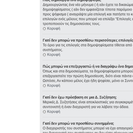
Πώς δημιουργώ ένα δημοψήφισμα;
Δημιουργώντας ένα νέο μήνυμα ( ή εάν έχετε τα δικαιώ
δημοψηφίσματος ( εάν δεν εμφανίζεται τίποτα παρόμοιο
προς ψήφισμα ( αναγράψτε μία επιλογή και πατήστε το κ
επιλογών ενός μέλους που μπορεί να επιλέξει “Επιλογές 
τροποποιούν τις δημοσιεύσεις τους.
Κορυφή
Γιατί δεν μπορώ να προσθέσω περισσότερες επιλογέ
Το όριο για τις επιλογές στα δημοψηφίσματα τίθεται από 
συστήματος.
Κορυφή
Πώς μπορώ να επεξεργαστώ ή να διαγράψω ένα δημ
Όπως και στα δημοσιεύματα, τα δημοψηφίσματα μπορούν 
επεξεργαστείτε την πρώτη δημοσίευση, διότι είναι πάντ
Ωστόσο, Αν κάποιο μέλος έχει ήδη ψηφίσει, μόνο οι Συν
Κορυφή
Γιατί δεν έχω πρόσβαση σε μια Δ. Συζήτηση;
Μερικές Δ. Συζητήσεις είναι αποκλειστικές για συγκεκριμέ
συντονιστή ή έναν διαχειριστή για να λάβατε την άδεια.
Κορυφή
Γιατί δεν μπορώ να προσθέσω συνημμένα;
Ο διαχειριστής του συστήματος μπορεί να έχει απαγορε