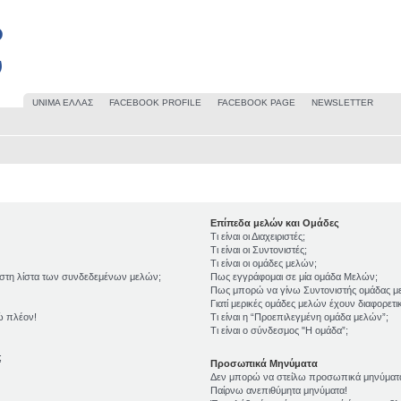
UΝΙΜΑ ΕΛΛΑΣ
FACEBOOK PROFILE
FACEBOOK PAGE
NEWSLETTER
Επίπεδα μελών και Ομάδες
Τι είναι οι Διαχειριστές;
Τι είναι οι Συντονιστές;
Τι είναι οι ομάδες μελών;
 στη λίστα των συνδεδεμένων μελών;
Πως εγγράφομαι σε μία ομάδα Μελών;
Πως μπορώ να γίνω Συντονιστής ομάδας μ
Γιατί μερικές ομάδες μελών έχουν διαφορετ
ώ πλέον!
Τι είναι η “Προεπιλεγμένη ομάδα μελών”;
Τι είναι ο σύνδεσμος "Η ομάδα”;
;
Προσωπικά Μηνύματα
Δεν μπορώ να στείλω προσωπικά μηνύματ
Παίρνω ανεπιθύμητα μηνύματα!