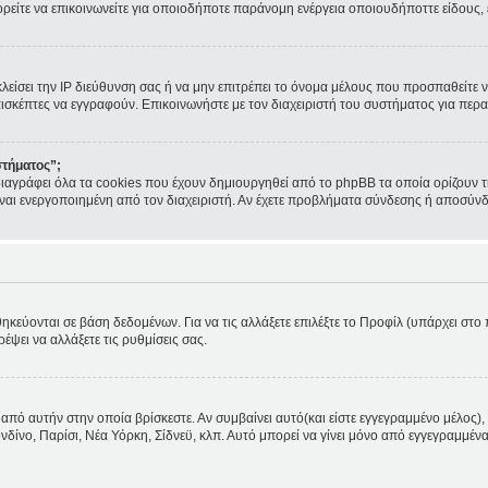
ορείτε να επικοινωνείτε για οποιοδήποτε παράνομη ενέργεια οποιουδήποττε είδους
κλείσει την IP διεύθυνση σας ή να μην επιτρέπει το όνομα μέλους που προσπαθείτε ν
πισκέπτες να εγγραφούν. Επικοινωνήστε με τον διαχειριστή του συστήματος για περα
στήματος”;
ιαγράφει όλα τα cookies που έχουν δημιουργηθεί από το phpBB τα οποία ορίζουν τ
 είναι ενεργοποιημένη από τον διαχειριστή. Αν έχετε προβλήματα σύνδεσης ή αποσύν
θηκεύονται σε βάση δεδομένων. Για να τις αλλάξετε επιλέξτε το Προφίλ (υπάρχει στ
ρέψει να αλλάξετε τις ρυθμίσεις σας.
από αυτήν στην οποία βρίσκεστε. Αν συμβαίνει αυτό(και είστε εγγεγραμμένο μέλος), 
ονδίνο, Παρίσι, Νέα Υόρκη, Σίδνεϋ, κλπ. Αυτό μπορεί να γίνει μόνο από εγγεγραμμένα 