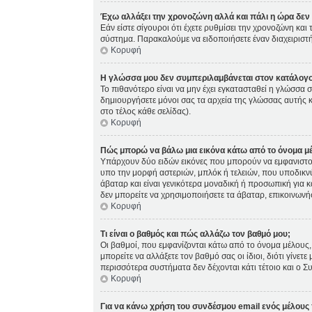
Έχω αλλάξει την χρονοζώνη αλλά και πάλι η ώρα δεν 
Εάν είστε σίγουροι ότι έχετε ρυθμίσει την χρονοζώνη κα
σύστημα. Παρακαλούμε να ειδοποιήσετε έναν διαχειριστή
Κορυφή
Η γλώσσα μου δεν συμπεριλαμβάνεται στον κατάλογο
Το πιθανότερο είναι να μην έχει εγκατασταθεί η γλώσσα σ
δημιουργήσετε μόνοι σας τα αρχεία της γλώσσας αυτής 
στο τέλος κάθε σελίδας).
Κορυφή
Πώς μπορώ να βάλω μια εικόνα κάτω από το όνομα μ
Υπάρχουν δύο ειδών εικόνες που μπορούν να εμφανιστούς
υπο την μορφή αστεριών, μπλόκ ή τελειών, που υποδικνύ
άβαταρ και είναι γενικότερα μοναδική ή προσωπική για κά
δεν μπορείτε να χρησιμοποιήσετε τα άβαταρ, επικοινωνήστ
Κορυφή
Τι είναι ο βαθμός και πώς αλλάζω τον βαθμό μου;
Οι βαθμοί, που εμφανίζονται κάτω από το όνομα μέλους, 
μπορείτε να αλλάξετε τον βαθμό σας οι ίδιοι, διότι γίν
περισσότερα συστήματα δεν δέχονται κάτι τέτοιο και ο Σ
Κορυφή
Για να κάνω χρήση του συνδέσμου email ενός μέλους 