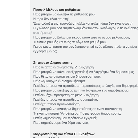
Προφίλ Μέλους και ρυθμίσεις
Πώς μπορώ να αλλάξω τις ρυθμίσεις μου;
Η ώρα δεν είναι σωστή!
Έχω αλλάξει την χρονοζώνη αλλά και πάλι η ώρα δεν είναι σωστή!
Η γλώσσα μου δεν συμπεριλαμβάνεται στον κατάλογο με τις γλώσσες
συστήματος!
Πώς μπορώ να βάλω μια εικόνα κάτω από το όνομα μέλους μου;
Τι είναι ο βαθμός και πώς αλλάζω τον βαθμό μου;
Για να κάνω χρήση του συνδέσμου email ενός μέλους πρέπει να είμαι
εγγεγραμμένος;
Ζητήματα Δημοσίευσης
Πώς αναρτώ ένα θέμα στην Δ. Συζήτηση;
Πώς μπορώ να κάνω επεξεργασία ή να διαγράψω ένα δημοσίευμα;
Πώς θέτω υπογραφή σε μία δημοσίευση μου;
Πώς δημιουργώ ένα δημοψήφισμα;
Γιατί δεν μπορώ να προσθέσω περισσότερες επιλογές στα δημοψηφί
Πώς μπορώ να επεξεργαστώ ή να διαγράψω ένα δημοψήφισμα;
Γιατί δεν έχω πρόσβαση σε μια Δ. Συζήτηση;
Γιατί δεν μπορώ να προσθέσω συνημμένα;
Γιατί έχω πάρει προειδοποίηση;
Πώς μπορώ να αναφέρω δημοσιεύσεις σε έναν συντονιστή;
Τι είναι το κουμπί “Αποθήκευση” στην φόρμα δημοσίευσης;
Γιατί η δημοσίευση μου πρέπει να εγκριθεί;
Πως σημειώνουμε ένα θέμα σαν νέο;
Μορφοποίηση και τύποι Θ. Ενοτήτων